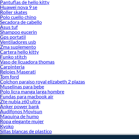
Pantuflas de hello kitty
Huawei nova 9 se
Roller skates
Polo cuello chino
Secadora de cabello
Asus tuf
Shampoo eucerin
Gps portatil
Ventiladores usb
Zma suplemento
Cartera hello kitty
Funko stitch
Vaso de licuadora thomas
Carpinteria
Relojes Maserati
Tom ford
Colchon paraiso royal elizabeth 2 plazas
Muselinas para bebe
Polo licra manga larga hombre
Fundas para macbook air
Zte nubia z60 ultra
Anker power bank
Audifonos Movisun
Maquina de humo
Ropa elegante mujer
Kyoko
Sillas blancas de plastico