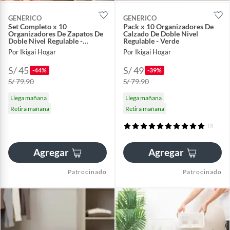
GENERICO
GENERICO
Set Completo x 10
Pack x 10 Organizadores De
Organizadores De Zapatos De
Calzado De Doble Nivel
Doble Nivel Regulable -
Regulable - Verde
Rosado
Por Ikigai Hogar
Por Ikigai Hogar
S/ 45
S/ 49
-44%
-39%
S/ 79.90
S/ 79.90
Llega mañana
Llega mañana
Retira mañana
Retira mañana
(2)
Agregar
Agregar
Patrocinado
Patrocinado