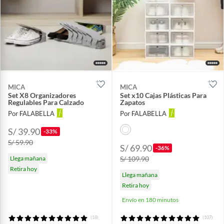
MICA
MICA
Set X8 Organizadores
Set x10 Cajas Plásticas Para
Regulables Para Calzado
Zapatos
Por FALABELLA
Por FALABELLA
S/ 39.90
-33%
S/ 59.90
S/ 69.90
-36%
Llega mañana
S/ 109.90
Retira hoy
Llega mañana
Retira hoy
Envío en 180 minutos
(18)
(107)