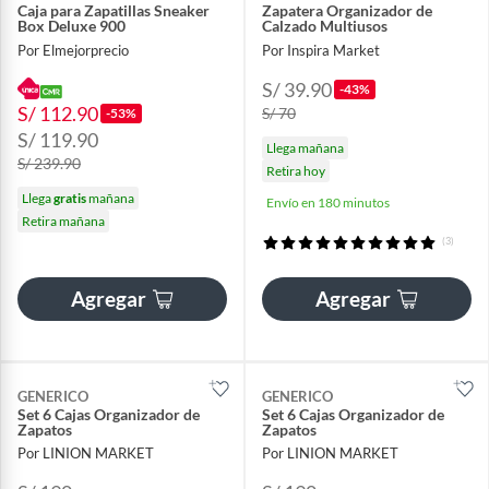
Caja para Zapatillas Sneaker
Zapatera Organizador de
Box Deluxe 900
Calzado Multiusos
Por Elmejorprecio
Por Inspira Market
S/ 39.90
-43%
S/ 112.90
S/ 70
-53%
S/ 119.90
Llega mañana
S/ 239.90
Retira hoy
Llega
gratis
mañana
Envío en 180 minutos
Retira mañana
(3)
Agregar
Agregar
GENERICO
GENERICO
Set 6 Cajas Organizador de
Set 6 Cajas Organizador de
Zapatos
Zapatos
Por LINION MARKET
Por LINION MARKET