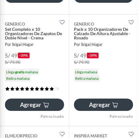
GENERICO
GENERICO
Set Completo x 10
Pack x 10 Organizadores De
Organizadores De Zapatos De
Calzado De Altura Ajustable -
Doble Nivel - Crema
Rosado
Por Ikigai Hogar
Por Ikigai Hogar
S/ 49
S/ 49
-39%
-39%
S/ 79.90
S/ 79.90
Llega
gratis
mañana
Llega mañana
Retira mañana
Retira mañana
(1)
Agregar
Agregar
Patrocinado
Patrocinado
ELMEJORPRECIO
INSPIRA MARKET