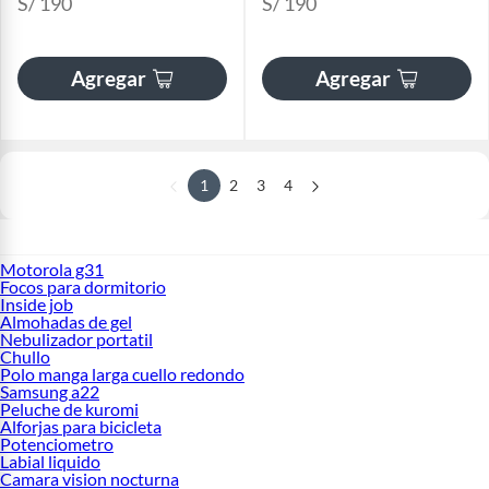
S/ 190
S/ 190
Agregar
Agregar
1
2
3
4
Motorola g31
Focos para dormitorio
Inside job
Almohadas de gel
Nebulizador portatil
Chullo
Polo manga larga cuello redondo
Samsung a22
Peluche de kuromi
Alforjas para bicicleta
Potenciometro
Labial liquido
Camara vision nocturna