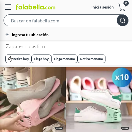
Inicia sesión
Search
Bar
location-
Ingresa tu ubicación
icon
Zapatero plastico
Retira hoy
Llega hoy
Llega mañana
Retira mañana