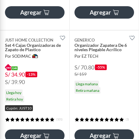
Agregar
Agregar
JUST HOME COLLECTION
GENERICO
Set 4 Cajas Organizadoras de
Organizador Zapatera De 6
Zapato de Plastico
niveles Plegable Acrílico
Por SODIMAC
Por EZ TECH
S/ 70.80
-55%
S/ 34.90
S/ 159
-13%
S/ 39.90
Llega mañana
Retira mañana
Llega hoy
Retira hoy
Cupón: JUST10
(101)
(3)
Agregar
Agregar