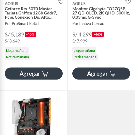
AORUS
AORUS
Geforce Rtx 5070 Master -
Monitor Gigabyte FO27Q5P,
Tarjeta Gráfica 12Gb Gddr7,
27 QD-OLED, 2K QHD, 500Hz,
Pcie, Conexión Dp, Alto
0.03ms, G-Sync
Rendim
Por ProSmart Retail
Por Innova Cercad
S/ 5,189
S/ 4,299
-40%
-46%
S/ 8,649
S/ 7,999
Llega mañana
Llega mañana
Retira mañana
Retira mañana
Agregar
Agregar