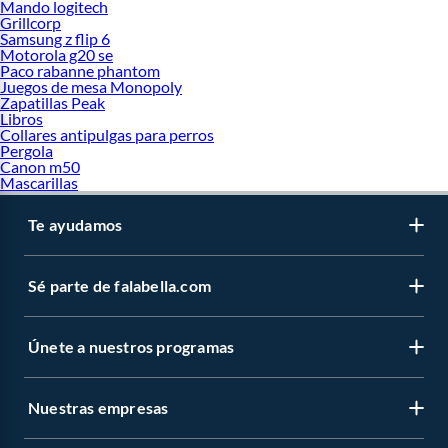
Mando logitech
Grillcorp
Samsung z flip 6
Motorola g20 se
Paco rabanne phantom
Juegos de mesa Monopoly
Zapatillas Peak
Libros
Collares antipulgas para perros
Pergola
Canon m50
Mascarillas
Te ayudamos
Sé parte de falabella.com
Únete a nuestros programas
Nuestras empresas