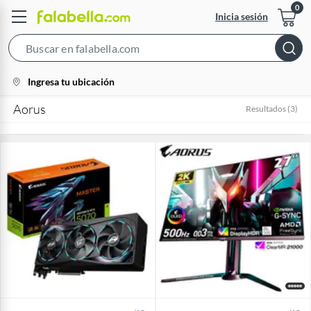
Inicia sesión
Search
Bar
location-
Ingresa tu ubicación
icon
Aorus
Resultados
(
3
)