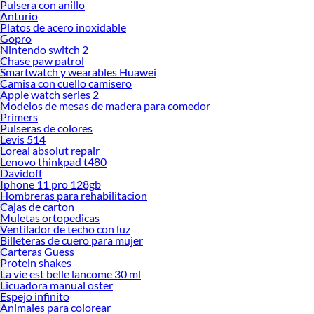
Pulsera con anillo
Anturio
Platos de acero inoxidable
Gopro
Nintendo switch 2
Chase paw patrol
Smartwatch y wearables Huawei
Camisa con cuello camisero
Apple watch series 2
Modelos de mesas de madera para comedor
Primers
Pulseras de colores
Levis 514
Loreal absolut repair
Lenovo thinkpad t480
Davidoff
Iphone 11 pro 128gb
Hombreras para rehabilitacion
Cajas de carton
Muletas ortopedicas
Ventilador de techo con luz
Billeteras de cuero para mujer
Carteras Guess
Protein shakes
La vie est belle lancome 30 ml
Licuadora manual oster
Espejo infinito
Animales para colorear