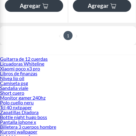
Agregar
Agregar
1
Guitarra de 12 cuerdas
Licuadoras Whiteline
Xiaomi poco x3 pro
Libros de finanzas
Nivea lip oil
Camiseta psg
Sandalia viale
Short cuero
Monitor gamer 240hz
Polo cuello neru
Tcl 40 nxtpaper
Zapatillas Diadora
Bottle night hugo boss
Pantalla iphone x
Billetera 3 cuerpos hombre
Kuromi wallpaper