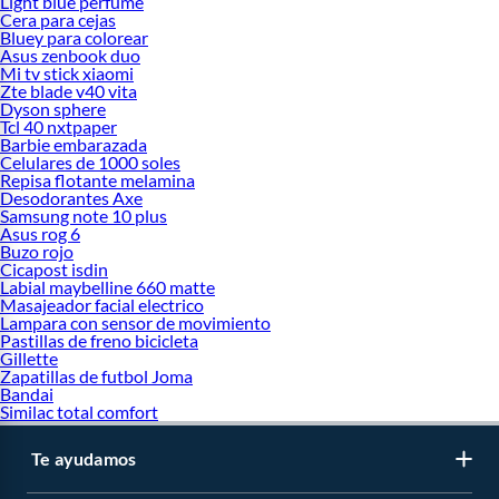
Light blue perfume
Cera para cejas
Bluey para colorear
Asus zenbook duo
Mi tv stick xiaomi
Zte blade v40 vita
Dyson sphere
Tcl 40 nxtpaper
Barbie embarazada
Celulares de 1000 soles
Repisa flotante melamina
Desodorantes Axe
Samsung note 10 plus
Asus rog 6
Buzo rojo
Cicapost isdin
Labial maybelline 660 matte
Masajeador facial electrico
Lampara con sensor de movimiento
Pastillas de freno bicicleta
Gillette
Zapatillas de futbol Joma
Bandai
Similac total comfort
Te ayudamos