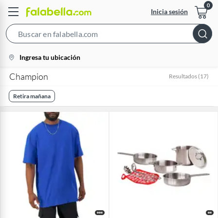
Inicia sesión
Search
Bar
location-
Ingresa tu ubicación
icon
Champion
Resultados
(
17
)
Retira mañana