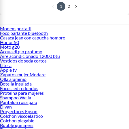
1
2
Modem portatil
Foco parlante bluetooth
Casaca jean con capucha hombre
Honor 50
Moto g20
Acqua di gio profumo
Aire acondicionado 12000 btu
Vestidos de seda cortos
Litera
Apple tv
Zapatos mujer Modare
Olla aluminio
Botella insulada
Focos led redondos
Proteina para mujeres
Shampoo Wella
Pantalon rosa palo
Divan
Proyectores Epson
Colchon viscoelastico
Colchon plegable
Bubble gummers