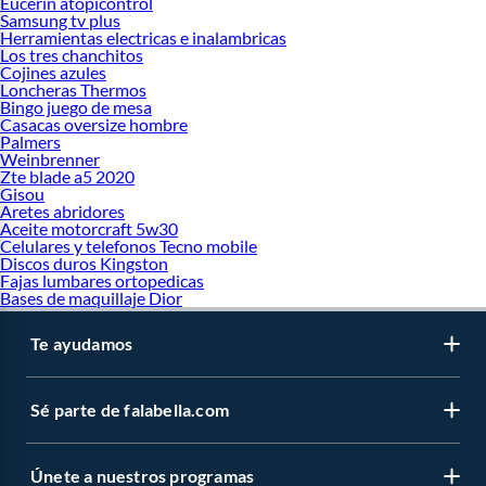
Eucerin atopicontrol
Samsung tv plus
Herramientas electricas e inalambricas
Los tres chanchitos
Cojines azules
Loncheras Thermos
Bingo juego de mesa
Casacas oversize hombre
Palmers
Weinbrenner
Zte blade a5 2020
Gisou
Aretes abridores
Aceite motorcraft 5w30
Celulares y telefonos Tecno mobile
Discos duros Kingston
Fajas lumbares ortopedicas
Bases de maquillaje Dior
Te ayudamos
Sé parte de falabella.com
Únete a nuestros programas