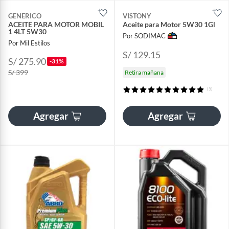
GENERICO
VISTONY
ACEITE PARA MOTOR MOBIL
Aceite para Motor 5W30 1Gl
1 4LT 5W30
Por SODIMAC
Por Mil Estilos
S/ 129.15
S/ 275.90
-31%
S/ 399
Retira mañana
(5)
Agregar
Agregar