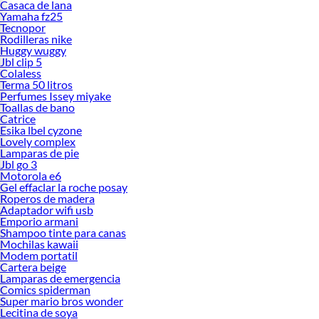
Casaca de lana
Yamaha fz25
Tecnopor
Rodilleras nike
Huggy wuggy
Jbl clip 5
Colaless
Terma 50 litros
Perfumes Issey miyake
Toallas de bano
Catrice
Esika lbel cyzone
Lovely complex
Lamparas de pie
Jbl go 3
Motorola e6
Gel effaclar la roche posay
Roperos de madera
Adaptador wifi usb
Emporio armani
Shampoo tinte para canas
Mochilas kawaii
Modem portatil
Cartera beige
Lamparas de emergencia
Comics spiderman
Super mario bros wonder
Lecitina de soya