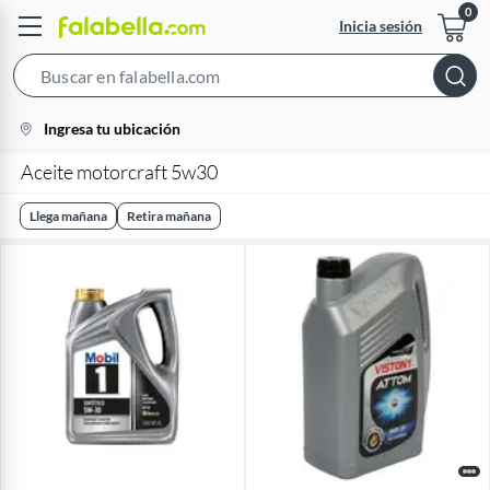
Inicia sesión
Search
Bar
location-
Ingresa tu ubicación
icon
Aceite motorcraft 5w30
Llega mañana
Retira mañana