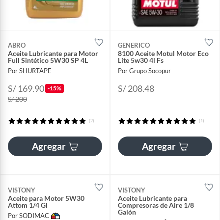
ABRO
GENERICO
Aceite Lubricante para Motor
8100 Aceite Motul Motor Eco
Full Sintético 5W30 SP 4L
Lite 5w30 4l Fs
Por SHURTAPE
Por Grupo Socopur
S/ 169.90
S/ 208.48
-15%
S/ 200
(2)
(1)
Agregar
Agregar
VISTONY
VISTONY
Aceite para Motor 5W30
Aceite Lubricante para
Attom 1/4 Gl
Compresoras de Aire 1/8
Galón
Por SODIMAC