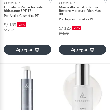
COSMEDIX
COSMEDIX
Hidratar + Protector solar
Mascarilla facial nutritiva
hidratante SPF 17 -
Restore Moisture-Rich Mask
38 ml
Por Aspire Cosmetics PE
Por Aspire Cosmetics PE
S/ 189
-27%
S/ 129
-28%
S/ 259
S/ 179
Agregar
Agregar