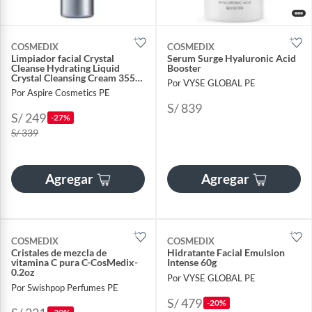
COSMEDIX
COSMEDIX
Limpiador facial Crystal
Serum Surge Hyaluronic Acid
Cleanse Hydrating Liquid
Booster
Crystal Cleansing Cream 355
Por VYSE GLOBAL PE
ml
Por Aspire Cosmetics PE
S/ 839
S/ 249
-27%
S/ 339
Agregar
Agregar
COSMEDIX
COSMEDIX
Cristales de mezcla de
Hidratante Facial Emulsion
vitamina C pura C-CosMedix-
Intense 60g
0.2oz
Por VYSE GLOBAL PE
Por Swishpop Perfumes PE
S/ 479
-20%