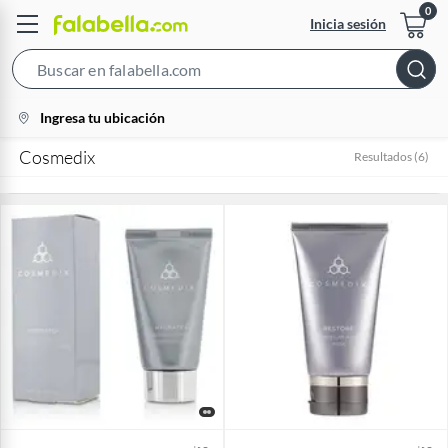
Inicia sesión
Search
Bar
location-
Ingresa tu ubicación
icon
Cosmedix
Resultados
(
6
)