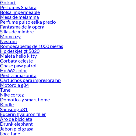
Go kart
Perfumes Shakira
Bolsa impermeable
Mesa de melamina
Perfume pulso esika precio
Fantasma de la opera
Sillas de mimbre
Momcozy
Nestum
Rompecabezas de 1000 piezas
Hp deskjet gt 5820
Maleta hello kitty
Corbata celeste
Chase paw patrol
Hp 662 color
Piedra amazonita
Cartuchos para impresora hp
Motorola g84
Tunel
Nike cortez
Domotica y smart home
Kindle
Samsung a31
Eucerin hyaluron filler
Aro de bicicleta
Drunk elephant
Jabon piel grasa
Loccitane