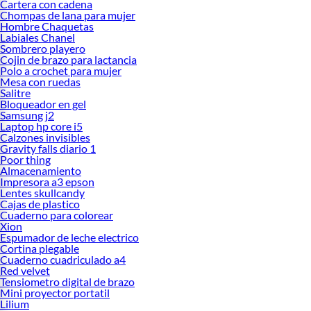
Cartera con cadena
Chompas de lana para mujer
Hombre Chaquetas
Labiales Chanel
Sombrero playero
Cojin de brazo para lactancia
Polo a crochet para mujer
Mesa con ruedas
Salitre
Bloqueador en gel
Samsung j2
Laptop hp core i5
Calzones invisibles
Gravity falls diario 1
Poor thing
Almacenamiento
Impresora a3 epson
Lentes skullcandy
Cajas de plastico
Cuaderno para colorear
Xion
Espumador de leche electrico
Cortina plegable
Cuaderno cuadriculado a4
Red velvet
Tensiometro digital de brazo
Mini proyector portatil
Lilium