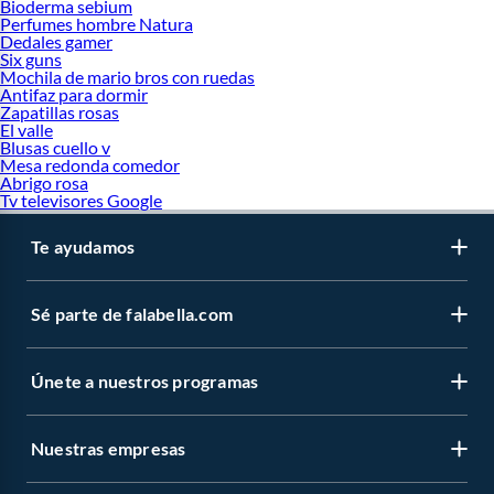
Bioderma sebium
Perfumes hombre Natura
Dedales gamer
Six guns
Mochila de mario bros con ruedas
Antifaz para dormir
Zapatillas rosas
El valle
Blusas cuello v
Mesa redonda comedor
Abrigo rosa
Tv televisores Google
Te ayudamos
Sé parte de falabella.com
Únete a nuestros programas
Nuestras empresas