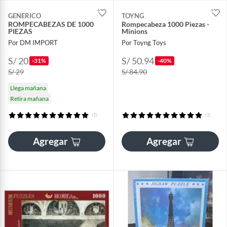
GENERICO
TOYNG
ROMPECABEZAS DE 1000
Rompecabeza 1000 Piezas -
PIEZAS
Minions
Por DM IMPORT
Por Toyng Toys
S/ 20
S/ 50.94
-31%
-40%
S/ 29
S/ 84.90
Llega mañana
Retira mañana
(1)
(1)
Agregar
Agregar