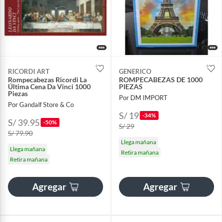
RICORDI ART
GENERICO
Rompecabezas Ricordi La
ROMPECABEZAS DE 1000
Última Cena Da Vinci 1000
PIEZAS
Piezas
Por DM IMPORT
Por Gandalf Store & Co
S/ 19
-34%
S/ 39.95
-50%
S/ 29
S/ 79.90
Llega mañana
Llega mañana
Retira mañana
Retira mañana
Agregar
Agregar