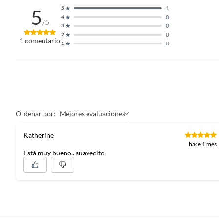
1
5
5
0
4
/5
0
3
0
2
1
comentario
0
1
Ordenar por:
Mejores evaluaciones
Katherine
hace 1 mes
Está muy bueno.. suavecito