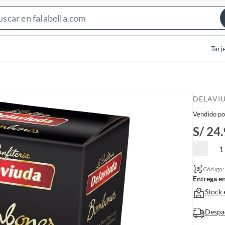
S
e
a
Tarj
r
c
h
B
DELAVI
a
Vendido po
r
S/ 24
−
Código
Entrega e
Stock 
Despa