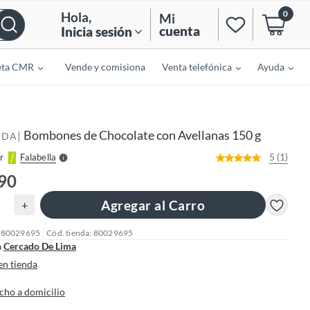
0
Hola
,
Mi
cuenta
Inicia sesión
eta CMR
Vende y comisiona
Venta telefónica
Ayuda
o
f
n
I
r
e
Bombones de Chocolate con Avellanas 150 g
|
l
UDA
l
e
5 (1)
r
Falabella
S
.90
Agregar al Carro
+
: 80029695
Cód. tienda: 80029695
n
Cercado De Lima
en tienda
cho a domicilio