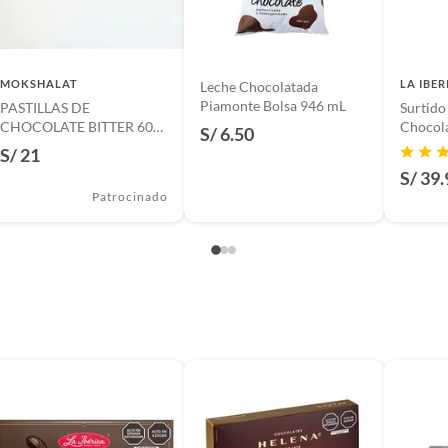
, tecnología, línea blanca, colchones, muebles, bicicletas y
n
MOKSHALAT
LA IBER
Leche Chocolatada
Piamonte Bolsa 946 mL
PASTILLAS DE
Surtido
CHOCOLATE BITTER 60%
Chocola
S/ 6.50
100G
S/ 21
suplementos alimenticios, vitaminas.
S/ 39.
Patrocinado
baño con señales de uso, sin empaques, etiquetas o sellos.