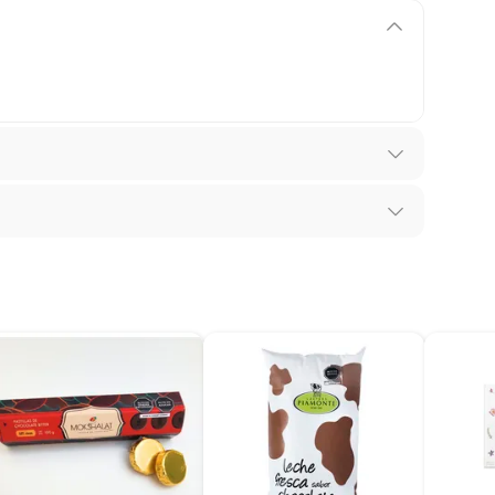
recibes para hacer una devolución.
erentes, otras con restricciones y algunas que no se
ores tienen:
 productos para asfalto, hormigón, albañilería.
nes
s productos para asfalto.