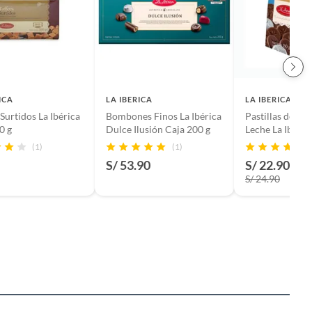
ICA
LA IBERICA
LA IBERICA
 Surtidos La Ibérica
Bombones Finos La Ibérica
Pastillas de Ch
0 g
Dulce Ilusión Caja 200 g
Leche La Ibéric
(1)
(1)
S/ 53.90
S/ 22.90
-8%
S/ 24.90