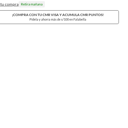
 tu compra
Retira mañana
¡COMPRA CON TU CMR VISA Y ACUMULA CMR PUNTOS!
Pídela y ahorra más de s/100 en Falabella