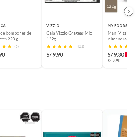
ICA
VIZZIO
MY FOODS
 de bombones de
Caja Vizzio Grageas Mix
Maní Vizzio Ce
tes 220 g
122g
Almendra Grag
122 g
(5)
(421)
90
S/ 9.90
S/ 9.30
-6%
S/ 9.90