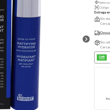
Seleccio
Código
Entrega e
Sin st
Cerca
Despa
Sin re
Cerca
Rea