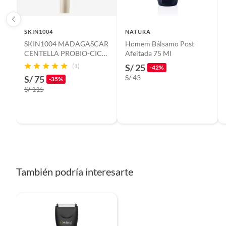
SKIN1004
NATURA
SKIN1004 MADAGASCAR
Homem Bálsamo Post
CENTELLA PROBIO-CICA
Afeitada 75 Ml
BAKUCHIOL EYE CREAM
(1)
S/ 25
-42%
20ML
S/ 43
S/ 75
-35%
S/ 115
También podría interesarte