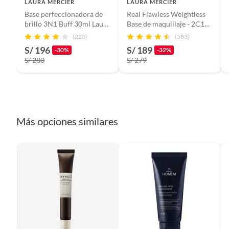
LAURA MERCIER
LAURA MERCIER
Base perfeccionadora de
Real Flawless Weightless
Tipo de piel
Todo ti
brillo 3N1 Buff 30ml Laura
Base de maquillaje - 2C1
Mercier
Ecru 30ml
(220)
(583)
S/ 196
S/ 189
Peso del producto
1.7oz
-30%
-32%
S/ 280
S/ 279
Cantidad contenida en el empaque
50 g
Más opciones similares