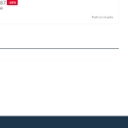
87
-28%
60
Patrocinado