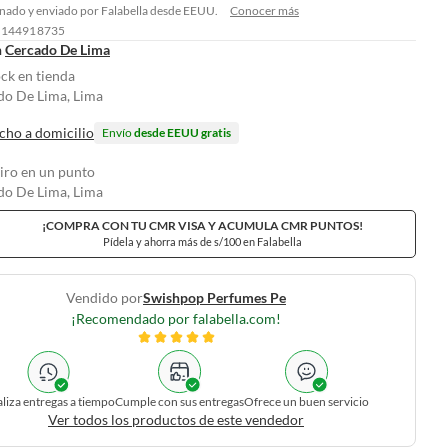
nado y enviado por Falabella desde EEUU.
Conocer más
: 144918735
n
Cercado De Lima
ock en tienda
do De Lima, Lima
cho a domicilio
Envío
desde EEUU gratis
tiro en un punto
do De Lima, Lima
¡COMPRA CON TU CMR VISA Y ACUMULA CMR PUNTOS!
Pídela y ahorra más de s/100 en Falabella
Vendido por
Swishpop Perfumes Pe
¡Recomendado por falabella.com!
liza entregas a tiempo
Cumple con sus entregas
Ofrece un buen servicio
Ver todos los productos de este vendedor