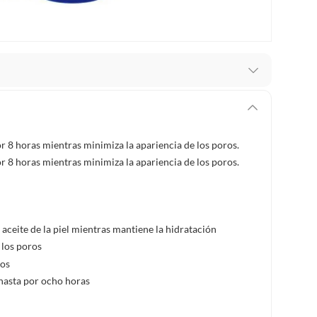
recibes para hacer una devolución.
erentes, otras con restricciones y algunas que no se
r 8 horas mientras minimiza la apariencia de los poros.
r 8 horas mientras minimiza la apariencia de los poros.
ores tienen:
 productos para asfalto, hormigón, albañilería.
 aceite de la piel mientras mantiene la hidratación
 los poros
s productos para asfalto.
ros
, tecnología, línea blanca, colchones, muebles, bicicletas y
 hasta por ocho horas
n