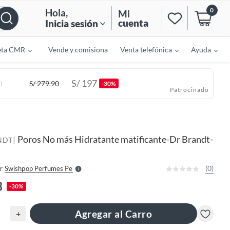
0
Hola
,
Mi
cuenta
Inicia sesión
eta CMR
Vende y comisiona
Venta telefónica
Ayuda
S/
197
S/
279.90
)
-30%
Patrocinado
o
f
n
I
Poros No más Hidratante matificante-Dr Brandt-
|
r
NDT
e
l
l
e
(0)
r
Swishpop Perfumes Pe
S
3
-30%
Agregar al Carro
+