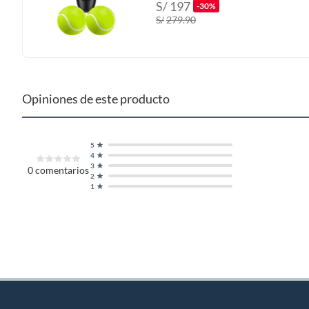
S/
197
-30%
S/
279.90
Opiniones de este producto
5
4
3
0
comentarios
2
1