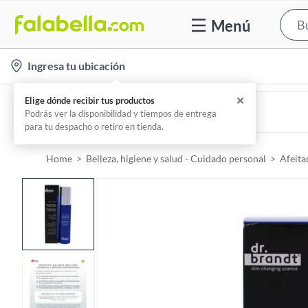
Menú
l
Ingresa tu ubicación
o
c
MY BALLS PERÚ
Afeitadora My Balls 4.0 Pro®
a
Por
My Balls Peru
t
i
Home
Belleza, higiene y salud - Cuidado personal
Afeita
o
n
-
i
c
o
n