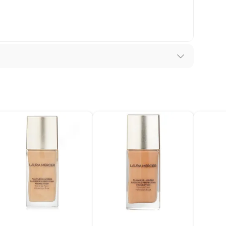
suplementos alimenticios, vitaminas.
baño con señales de uso, sin empaques, etiquetas o sellos.
feitar
06
 Unidos