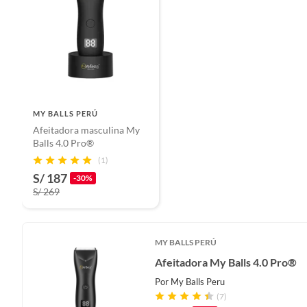
MY BALLS PERÚ
Afeitadora masculina My
Balls 4.0 Pro®
(1)
S/ 187
-30%
S/ 269
MY BALLS PERÚ
Afeitadora My Balls 4.0 Pro®
Por
My Balls Peru
(7)