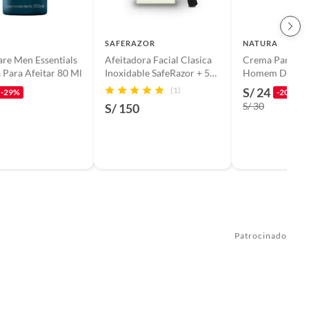
SAFERAZOR
NATURA
re Men Essentials
Afeitadora Facial Clasica
Crema Para Afe
Para Afeitar 80 Ml
Inoxidable SafeRazor + 5
Homem De Nat
Hojas afeitar repuesto
(1)
S/ 24
-29%
-20%
S/ 30
S/ 150
Patrocinado