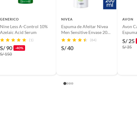
GENERICO
NIVEA
AVON
Nine Less A-Control 10%
Espuma de Afeitar Nivea
Avon Ca
Azelaic Acid Serum
Men Sensitive Envase 200
Espuma 
mL
(1)
(84)
S/ 25
S/ 35
S/ 90
S/ 40
-40%
S/ 150