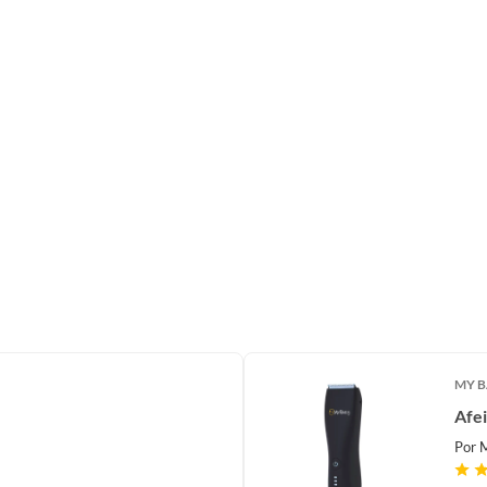
MY B
Afei
Por
M