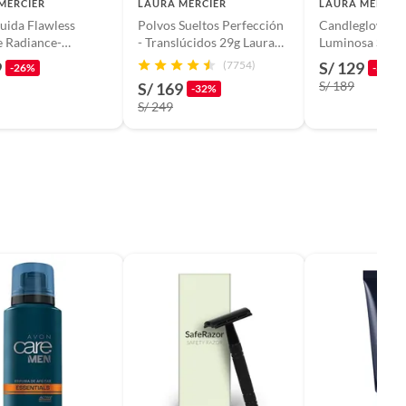
MERCIER
LAURA MERCIER
LAURA MERCIE
quida Flawless
Polvos Sueltos Perfección
Candleglow Ba
 Radiance-
- Translúcidos 29g Laura
Luminosa Suave - Pra
ing tono 1N1
Mercier
30ml Laura Mer
9
(7754)
S/ 129
-26%
-32%
S/ 189
S/ 169
-32%
r
S/ 249