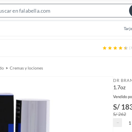
S
e
a
Tarj
r
c
(7
h
B
a
do
Cremas y lociones
r
DR BRA
1.7oz
Vendido po
S/ 18
S/ 262
−