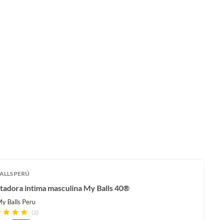
ALLS PERÚ
tadora intima masculina My Balls 40®
y Balls Peru
(2)