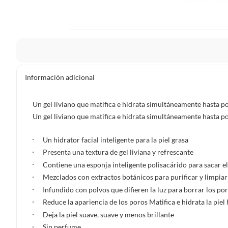
La mayoría de los productos tienen
30 días desde que los 
Información adicional
Sin embargo, tenemos categorías que cuentan con plazos dif
pueden devolver ni cambiar. Conoce cuáles son:
Un gel liviano que matifica e hidrata simultáneamente hasta po
Un gel liviano que matifica e hidrata simultáneamente hasta po
Productos vendidos por
Falabella, Tottus y otros vended
48 horas: cemento, mezclas de hormigón, morteros, yeso y otros
Un hidrator facial inteligente para la piel grasa
7 días: colchones y productos de combustión.
Presenta una textura de gel liviana y refrescante
Productos vendidos por
Sodimac
tienen:
Contiene una esponja inteligente polisacárido para sacar el
Mezclados con extractos botánicos para purificar y limpiar
48 horas: cemento, mezclas de hormigón, morteros, yeso y otro
Infundido con polvos que difieren la luz para borrar los po
7 días: productos eléctricos o a combustión, electrodomésticos
Reduce la apariencia de los poros Matifica e hidrata la piel
máquinas.
Deja la piel suave, suave y menos brillante
No se pueden devolver o cambiar bajo cambio de opinió
Sin perfume