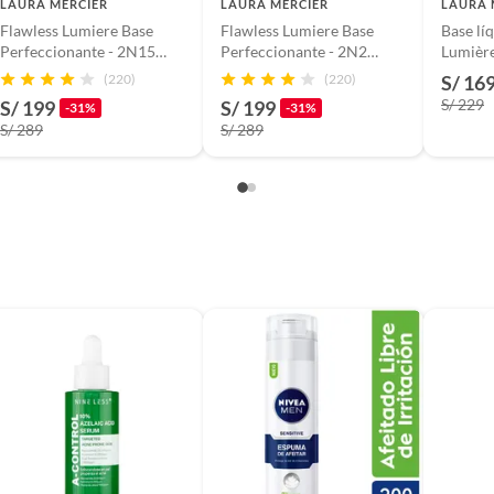
LAURA MERCIER
LAURA MERCIER
LAURA 
Flawless Lumiere Base
Flawless Lumiere Base
Base lí
po de piel
Perfeccionante - 2N15
Perfeccionante - 2N2
Lumière
Beige 30ml1oz
Linen 30ml1oz
Perfect
(220)
(220)
S/ 16
Creme 30 ml Laura
S/ 229
S/ 199
S/ 199
-31%
-31%
Mercie
S/ 289
S/ 289