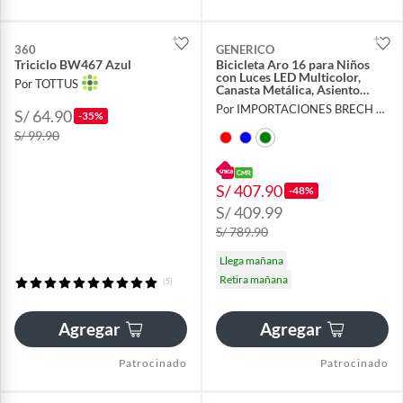
360
GENERICO
Triciclo BW467 Azul
Bicicleta Aro 16 para Niños
con Luces LED Multicolor,
Por TOTTUS
Canasta Metálica, Asiento
Trasero y Ruedas de Apoyo
Por IMPORTACIONES BRECH SAC
S/ 64.90
2026
-35%
S/ 99.90
S/ 407.90
-48%
S/ 409.99
S/ 789.90
Llega mañana
Retira mañana
(5)
Agregar
Agregar
Patrocinado
Patrocinado