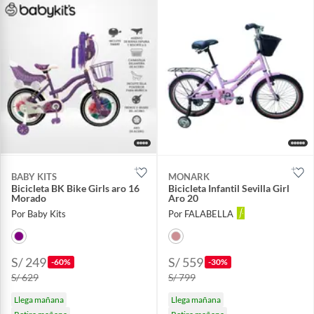
BABY KITS
MONARK
Bicicleta BK Bike Girls aro 16
Bicicleta Infantil Sevilla Girl
Morado
Aro 20
Por Baby Kits
Por FALABELLA
S/ 249
S/ 559
-60%
-30%
S/ 629
S/ 799
Llega mañana
Llega mañana