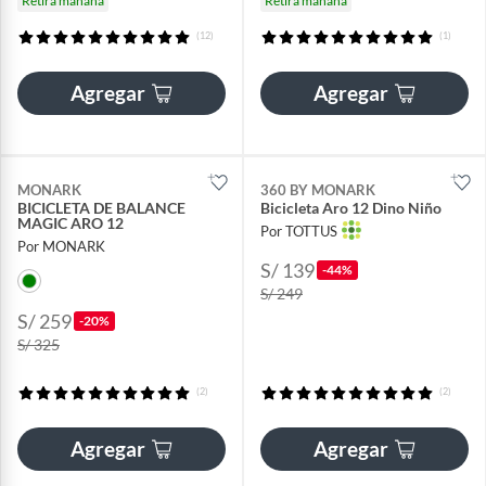
Retira mañana
Retira mañana
(12)
(1)
Agregar
Agregar
MONARK
360 BY MONARK
BICICLETA DE BALANCE
Bicicleta Aro 12 Dino Niño
MAGIC ARO 12
Por TOTTUS
Por MONARK
S/ 139
-44%
S/ 249
S/ 259
-20%
S/ 325
(2)
(2)
Agregar
Agregar