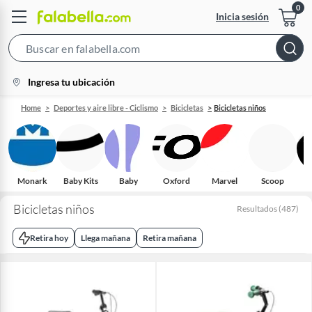
Inicia sesión
Search
Bar
location-
Ingresa tu ubicación
icon
Home
Deportes y aire libre - Ciclismo
Bicicletas
Bicicletas niños
Monark
Baby Kits
Baby
Oxford
Marvel
Scoop
Bicicletas niños
Resultados
(
487
)
Retira hoy
Llega mañana
Retira mañana