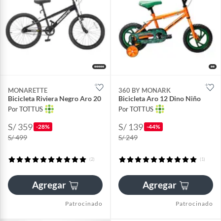
MONARETTE
360 BY MONARK
Bicicleta Riviera Negro Aro 20
Bicicleta Aro 12 Dino Niño
Por TOTTUS
Por TOTTUS
S/ 359
S/ 139
-28%
-44%
S/ 499
S/ 249
(2)
(1)
Agregar
Agregar
Patrocinado
Patrocinado