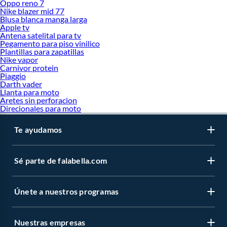
Oppo reno 7
Bicicletas aro 16
Nike blazer mid 77
Bicicletas aro 24
Blusa blanca manga larga
Apple tv
Ropa deportiva para hombre
Antena satelital para tv
Pegamento para piso vinilico
Casacas deportivas
Plantillas para zapatillas
Pantalones deportivos
Nike vapor
Polos deportivos
Carnivor protein
Polerones
Piaggio
Short deportivo
Darth vader
Medias deportivas
Llanta para moto
Aretes sin perforacion
Ropa deportiva mujer
Direcionales para moto
Leggins
Polo deportivo mujer
Te ayudamos
Top deportivo
Pantalones deportivos mujer
Buzos deportivos mujer
Sé parte de falabella.com
Short deportivo mujer
Casacas cortaviento mujer
Eventos Falabella
Únete a nuestros programas
Cyber Wow
Nuestras empresas