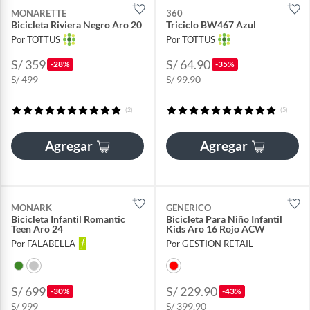
MONARETTE
360
Bicicleta Riviera Negro Aro 20
Triciclo BW467 Azul
Por TOTTUS
Por TOTTUS
S/ 359
S/ 64.90
-28%
-35%
S/ 499
S/ 99.90
(2)
(5)
Agregar
Agregar
MONARK
GENERICO
Bicicleta Infantil Romantic
Bicicleta Para Niño Infantil
Teen Aro 24
Kids Aro 16 Rojo ACW
Por FALABELLA
Por GESTION RETAIL
S/ 699
S/ 229.90
-30%
-43%
S/ 999
S/ 399.90