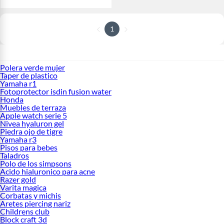
1
Polera verde mujer
Taper de plastico
Yamaha r1
Fotoprotector isdin fusion water
Honda
Muebles de terraza
Apple watch serie 5
Nivea hyaluron gel
Piedra ojo de tigre
Yamaha r3
Pisos para bebes
Taladros
Polo de los simpsons
Acido hialuronico para acne
Razer gold
Varita magica
Corbatas y michis
Aretes piercing nariz
Childrens club
Block craft 3d