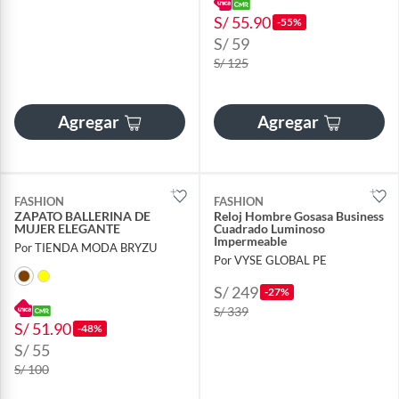
S/ 55.90
-55%
S/ 59
S/ 125
Agregar
Agregar
FASHION
FASHION
ZAPATO BALLERINA DE
Reloj Hombre Gosasa Business
MUJER ELEGANTE
Cuadrado Luminoso
Impermeable
Por TIENDA MODA BRYZU
Por VYSE GLOBAL PE
S/ 249
-27%
S/ 339
S/ 51.90
-48%
S/ 55
S/ 100