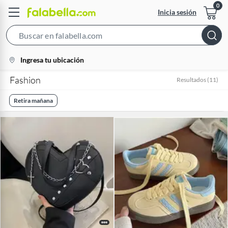
Inicia sesión
Search
Bar
location-
Ingresa tu ubicación
icon
Fashion
Resultados
(
11
)
Retira mañana