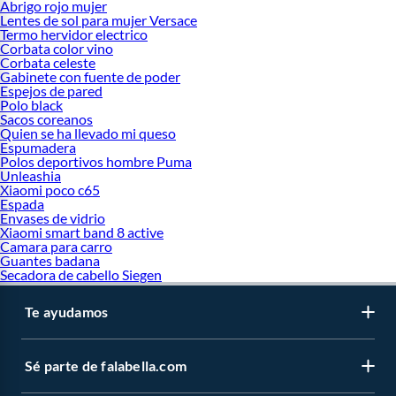
Abrigo rojo mujer
Lentes de sol para mujer Versace
Termo hervidor electrico
Corbata color vino
Corbata celeste
Gabinete con fuente de poder
Espejos de pared
Polo black
Sacos coreanos
Quien se ha llevado mi queso
Espumadera
Polos deportivos hombre Puma
Unleashia
Xiaomi poco c65
Espada
Envases de vidrio
Xiaomi smart band 8 active
Camara para carro
Guantes badana
Secadora de cabello Siegen
Te ayudamos
Sé parte de falabella.com