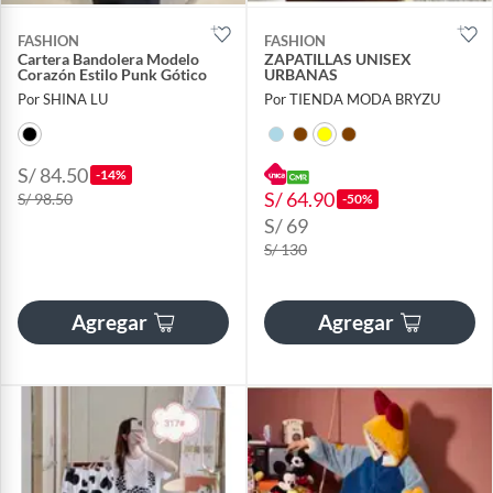
FASHION
FASHION
Cartera Bandolera Modelo
ZAPATILLAS UNISEX
Corazón Estilo Punk Gótico
URBANAS
Por SHINA LU
Por TIENDA MODA BRYZU
S/ 84.50
-14%
S/ 64.90
S/ 98.50
-50%
S/ 69
S/ 130
Agregar
Agregar