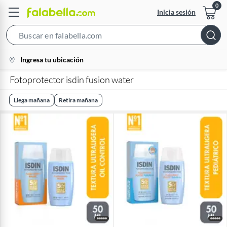
Inicia sesión
Search
Bar
location-
Ingresa tu ubicación
icon
Fotoprotector isdin fusion water
Llega mañana
Retira mañana