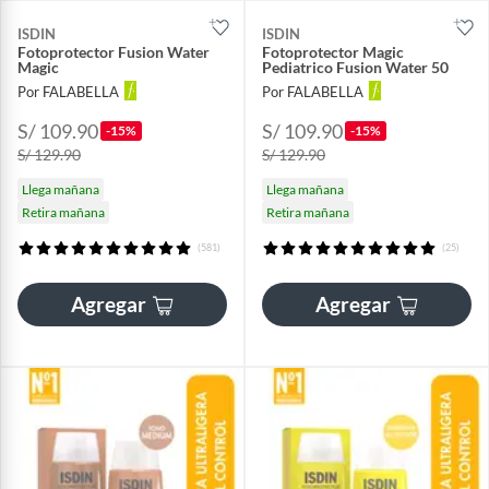
ISDIN
ISDIN
Fotoprotector Fusion Water
Fotoprotector Magic
Magic
Pediatrico Fusion Water 50
Por FALABELLA
Por FALABELLA
S/ 109.90
S/ 109.90
-15%
-15%
S/ 129.90
S/ 129.90
Llega mañana
Llega mañana
Retira mañana
Retira mañana
(581)
(25)
Agregar
Agregar