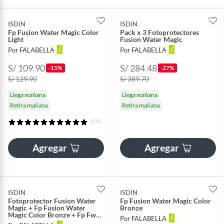
ISDIN
ISDIN
Fp Fusion Water Magic Color
Pack x 3 Fotoprotectores
Light
Fusion Water Magic
Por FALABELLA
Por FALABELLA
S/ 109.90
S/ 284.48
-15%
-27%
S/ 129.90
S/ 389.70
Llega mañana
Llega mañana
Retira mañana
Retira mañana
(176)
Agregar
Agregar
ISDIN
ISDIN
Fotoprotector Fusion Water
Fp Fusion Water Magic Color
Magic + Fp Fusion Water
Bronze
Magic Color Bronze + Fp Fw
Por FALABELLA
Magic Color Medium Spf50