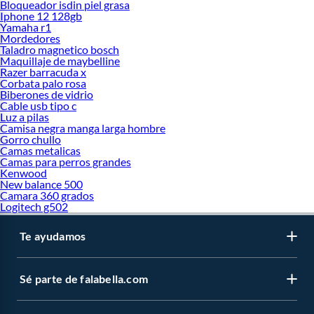
Bloqueador isdin piel grasa
Iphone 12 128gb
Yamaha r1
Mordedores
Taladro magnetico bosch
Maquillaje de maybelline
Razer barracuda x
Corbata palo rosa
Biberones de vidrio
Cable usb tipo c
Luz a pilas
Camisa negra manga larga hombre
Gorro chullo
Camas metalicas
Camas para perros grandes
Kenwood
New balance 500
Camara 360 grados
Logitech g502
Te ayudamos
Sé parte de falabella.com