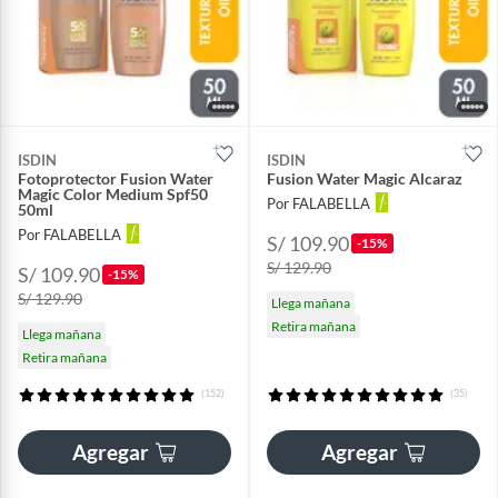
ISDIN
ISDIN
Fotoprotector Fusion Water
Fusion Water Magic Alcaraz
Magic Color Medium Spf50
Por FALABELLA
50ml
Por FALABELLA
S/ 109.90
-15%
S/ 129.90
S/ 109.90
-15%
S/ 129.90
Llega mañana
Retira mañana
Llega mañana
Retira mañana
(152)
(35)
Agregar
Agregar