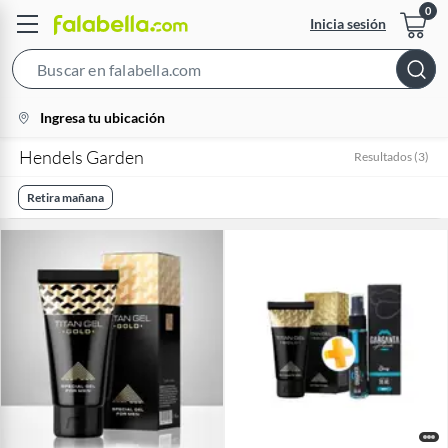
Inicia sesión
Search
Bar
location-
Ingresa tu ubicación
icon
Hendels Garden
Resultados
(
3
)
Retira mañana