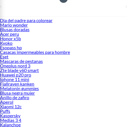
Dia del padre para colorear
Mario wonder
Blusas doradas
Acer peru
Honor x5b
Kyoko
Esopass hp
Casacas impermeables para hombre
Eset
Mascaras de pestanas
Oneplus nord 3
Zte blade v60 smart
Huawei p20 pro
Iphone 11 mini
Fjallraven kanken
Melatonin gummies
Blusa negra mujer
Anillo de zafiro
Aperol
Xiaomi 12c
Puffs
Kaspersky
Medias 3 4
Kalanchoe