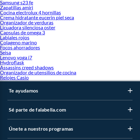
Samsung s23 fe
Zapatillas amiri
Cocina electrolux 4 hornillas
Crema hidratante eucerin piel seca
Organizador de verduras
Licuadora silenciosa oster
Capsulas de omega 3
Labiales rojos
Colageno marino
Focos ahorradores
Seisa
Lenovo yoga i7
Hydroflask
Assassins creed shadows
Organizador de utensilios de cocina
Relojes Casio
Te ayudamos
Sé parte de falabella.com
Únete a nuestros programas