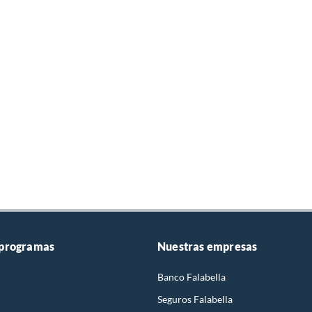
.
.
o o seco.
aíz hasta las puntas.
ar una amplia variedad de productos capilares de la marca, diferentes
 ofertas frecuentes, promociones especiales, compra online segura y
 programas
Nuestras empresas
na de cuidado capilar con productos ISIMA.
Banco Falabella
Seguros Falabella
alecimiento del cabello. La marca se ha vuelto popular gracias a sus fórmulas