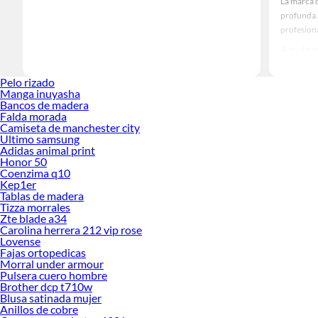
La marca d
profunda. 
profesiona
Actualmen
productos 
Pelo rizado
¿De dónd
Manga inuyasha
Bancos de madera
ISIMA es u
Falda morada
reciente, 
Camiseta de manchester city
entre con
Ultimo samsung
Adidas animal print
La filosof
Honor 50
tipos de c
Coenzima q10
Kep1er
ISIMA ha i
Tablas de madera
autocuida
Tizza morrales
belleza di
Zte blade a34
Carolina herrera 212 vip rose
¿Qué ofr
Lovense
Fajas ortopedicas
Uno de los
Morral under armour
mejorar la
Pulsera cuero hombre
Brother dcp t710w
Otro facto
Blusa satinada mujer
de belleza
Anillos de cobre