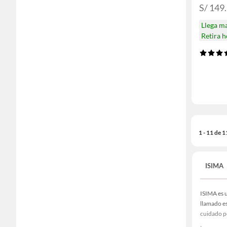
S/ 149
Llega m
Retira 
1 - 11 de 
ISIMA
ISIMA es u
llamado es
cuidado p