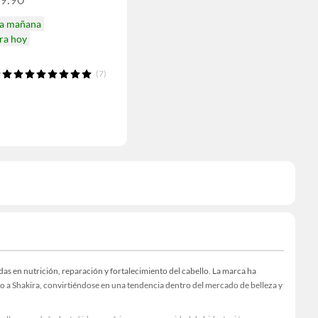
ga mañana
ra hoy
(7)
s en nutrición, reparación y fortalecimiento del cabello. La marca ha
to a Shakira, convirtiéndose en una tendencia dentro del mercado de belleza y