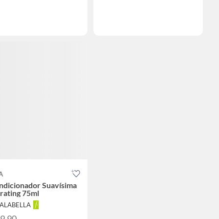
A
ndicionador Suavísima
rating 75ml
FALABELLA
59.90