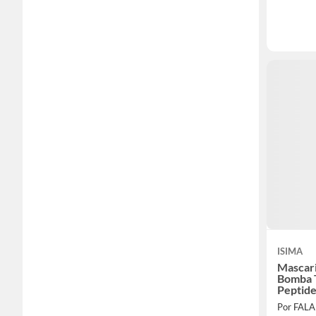
ISIMA
Mascari
Bomba T
Peptid
Por FAL