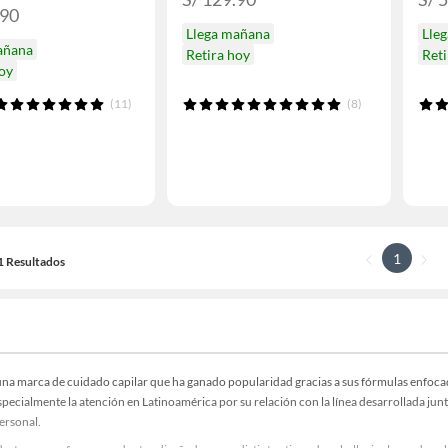
.90
Llega mañana
Lle
añana
Retira hoy
Reti
hoy
(11)
(8)
1
11 Resultados
na marca de cuidado capilar que ha ganado popularidad gracias a sus fórmulas enfocada
pecialmente la atención en Latinoamérica por su relación con la línea desarrollada jun
ersonal.