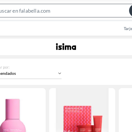
Search
Bar
Tarj
r por
:
endados