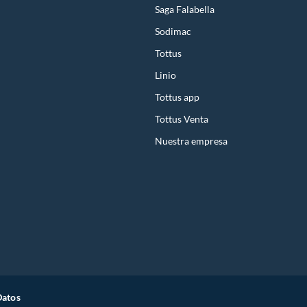
Saga Falabella
yling para diferentes tipos de cabello y necesidades específicas.
Sodimac
Tottus
o popularidad especialmente en Latinoamérica. La marca se posiciona dentro
Linio
el cabello.
Tottus app
Tottus Venta
do, con frizz, rizado u ondulado.
necesidades capilares y rutinas de cuidado personal.
Nuestra empresa
Datos