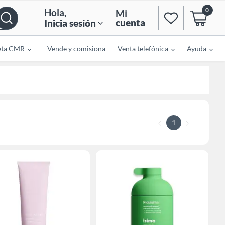
0
Hola
,
Mi
cuenta
Inicia sesión
eta CMR
Vende y comisiona
Venta telefónica
Ayuda
1