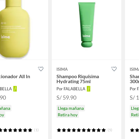
ISIMA
ISIM
ionador All In
Shampoo Riquísima
Sha
Hydrating 75ml
300
ABELLA
Por FALABELLA
Por 
.90
S/ 59.90
S/ 
añana
Llega mañana
Lle
hoy
Retira hoy
Reti
(1)
(5)