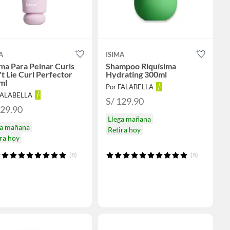
A
ISIMA
ma Para Peinar Curls
Shampoo Riquísima
t Lie Curl Perfector
Hydrating 300ml
ml
Por FALABELLA
FALABELLA
S/ 129.90
129.90
Llega mañana
ga mañana
Retira hoy
ra hoy
(8)
(5)