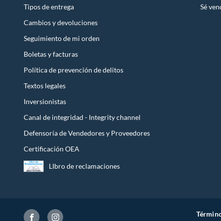
Tipos de entrega
Sé ven
modernas y
Cambios y devoluciones
Además de 
¿De qué p
Seguimiento de mi orden
ISIMA es 
Boletas y facturas
de la cate
Política de prevención de delitos
¿Para qué
Textos legales
ISIMA ofre
Inversionistas
Sus fórmul
Canal de integridad - Integrity channel
Defensoría de Vendedores y Proveedores
Certificación OEA
LIbro de reclamaciones
Término