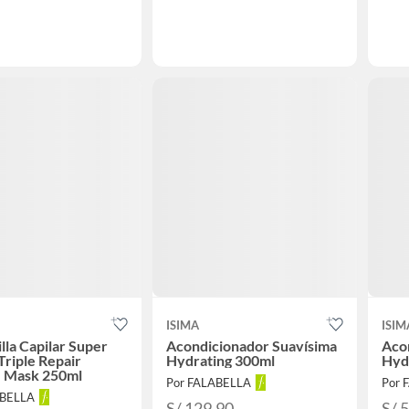
ISIMA
ISIM
lla Capilar Super
Acondicionador Suavísima
Aco
riple Repair
Hydrating 300ml
Hyd
e Mask 250ml
Por FALABELLA
Por 
ABELLA
S/ 129.90
S/ 