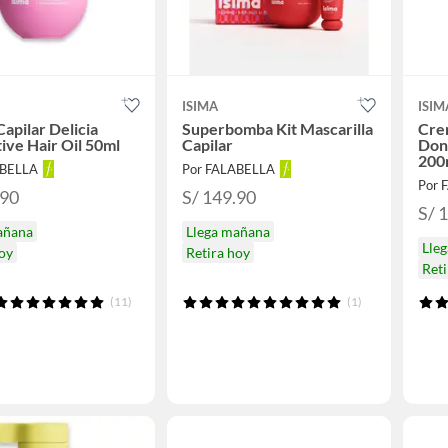
ISIMA
ISIM
Capilar Delicia
Superbomba Kit Mascarilla
Cre
ive Hair Oil 50ml
Capilar
Don'
200
ABELLA
Por FALABELLA
Por 
.90
S/ 149.90
S/ 
añana
Llega mañana
Lle
hoy
Retira hoy
Reti
(11)
(1)