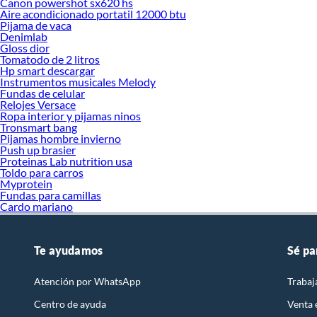
Canon powershot sx620 hs
La marca 
Aire acondicionado portatil 12000 btu
Pijama de vaca
Fór
Denimlab
Pro
Gloss dior
Rut
Tomatodo de 2 litros
Ing
Hp smart descargar
Pre
Instrumentos musicales Melody
Ten
Fundas de celular
Relojes Versace
Tipos de
Ropa interior y pijamas ninos
Sh
Tronsmart bang
Pijamas hombre invierno
Aco
Push up brasier
Mas
Proteinas Lab nutrition usa
Sér
Toldo para carros
Cre
Myprotein
Tra
Fundas para camillas
Cardo mariano
¿Dónde c
La mejor 
categorías
Te ayudamos
Sé pa
despacho 
Pregunta
Atención por WhatsApp
Trabaj
¿Qué es l
Centro de ayuda
Venta
ISIMA es u