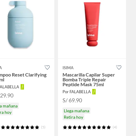
A
ISIMA
mpoo Reset Clarifying
Mascarilla Capilar Super
ml
Bomba Triple Repair
Peptide Mask 75ml
FALABELLA
Por FALABELLA
129.90
S/ 69.90
ga mañana
Llega mañana
ra hoy
Retira hoy
(5)
(4)