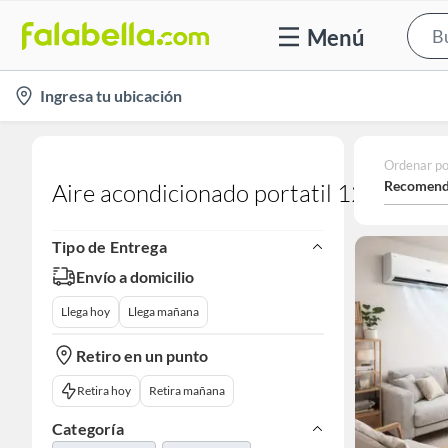
Menú
location-
Ingresa tu ubicación
icon
Ordenar po
Recomend
Aire acondicionado portatil 12000 btu
Tipo de Entrega
Envío a domicilio
Llega hoy
Llega mañana
Retiro en un punto
Retira hoy
Retira mañana
Categoría