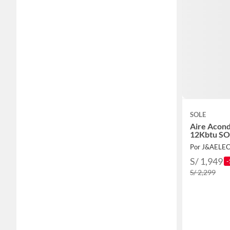
SOLE
Aire Acond
12Kbtu S
Por J&AELE
S/ 1,949
-
S/ 2,299