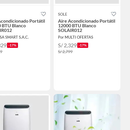
SOLE
Acondicionado Portátil
Aire Acondicionado Portátil
 BTU Blanco
12000 BTU Blanco
IR012
SOLAIR012
SA SMART S.A.C.
Por MULTI OFERTAS
329
S/ 2,329
-17%
-17%
99
S/ 2,799