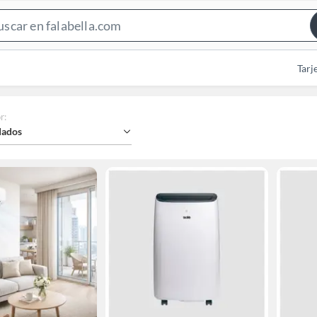
Search
Bar
Tarj
r
:
ados