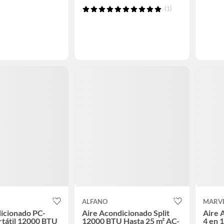
(1)
ALFANO
MARV
icionado PC-
Aire Acondicionado Split
Aire 
tátil 12000 BTU
12000 BTU Hasta 25 m² AC-
4 en 