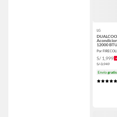
LG
DUALCOOL
Acondicion
12000 BTU
frío
Por FIRECOL
S/ 1,999
-
S/ 3,949
Envío
gratis