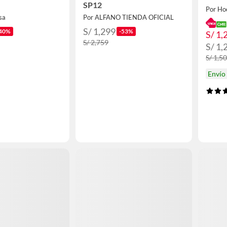
SP12
Por Ho
sa
Por ALFANO TIENDA OFICIAL
S/ 1,299
40%
-53%
S/ 1,
S/ 2,759
S/ 1,
S/ 1,5
Envío