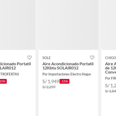
SOLE
CHIGO
icionado Portatil
Aire Acondicionado Portatil
Aire 
OLAIR012
12Kbtu SOLAIR012
de 1
Conve
CTROFERTAS
Por Importaciones Electro Hogar
Por F
S/ 1,949
15%
-15%
S/ 1,
S/ 2,299
S/ 1,8