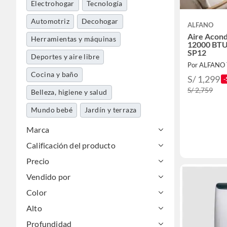
Electrohogar
Tecnología
Automotriz
Decohogar
ALFANO
Aire Acond
Herramientas y máquinas
12000 BTU 
SP12
Deportes y aire libre
Por ALFANO
Cocina y baño
S/ 1,299
-
S/ 2,759
Belleza, higiene y salud
Mundo bebé
Jardín y terraza
Ferretería
Construcción
Marca
Calificación del producto
Muebles y organización
Precio
Dormitorio
Vendido por
Color
Alto
Profundidad