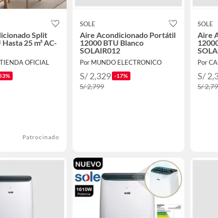
SOLE
SOLE
icionado Split
Aire Acondicionado Portátil
Aire 
Hasta 25 m² AC-
12000 BTU Blanco
12000
SOLAIR012
SOLA
 TIENDA OFICIAL
Por MUNDO ELECTRONICO
Por CA
S/ 2,329
S/ 2,
53%
-17%
S/ 2,799
S/ 2,7
Patrocinado