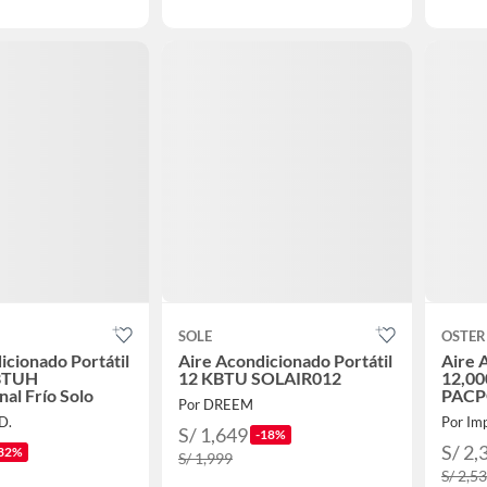
SOLE
OSTER
icionado Portátil
Aire Acondicionado Portátil
Aire 
 BTUH
12 KBTU SOLAIR012
12,00
al Frío Solo
PACP
Por DREEM
D.
Por Im
S/ 1,649
-18%
S/ 2,
32%
S/ 1,999
S/ 2,5