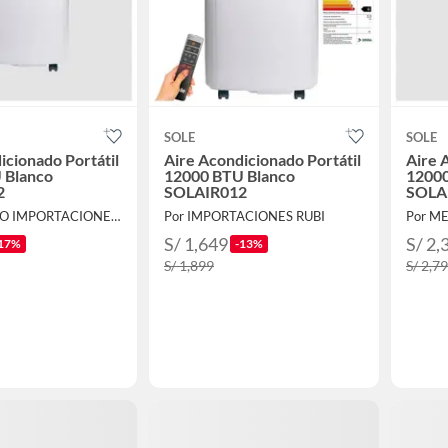
SOLE
SOLE
icionado Portátil
Aire Acondicionado Portátil
Aire 
 Blanco
12000 BTU Blanco
12000
2
SOLAIR012
SOLA
Por QUEVEDO IMPORTACIONES S.A.C.
Por IMPORTACIONES RUBI
Por M
S/ 1,649
S/ 2,
17%
-13%
S/ 1,899
S/ 2,7