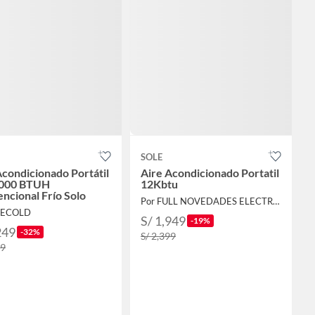
SOLE
Acondicionado Portátil
Aire Acondicionado Portatil
2000 BTUH
12Kbtu
ncional Frío Solo
Por FULL NOVEDADES ELECTROHOGAR E.I.R.L.
IRECOLD
S/ 1,949
-19%
249
-32%
S/ 2,399
49