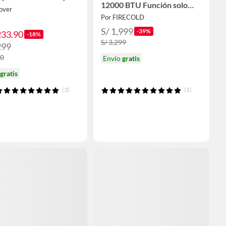
12000 BTU Función solo
over
frío
Por FIRECOLD
S/ 1,999
-39%
233.90
-18%
S/ 3,299
299
00
Envío
gratis
gratis
(3)
(1)