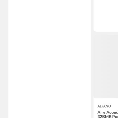
ALFANO
Aire Acond
32BMB Por