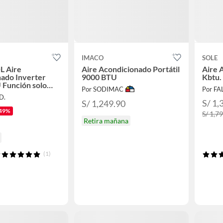
IMACO
SOLE
 Aire
Aire Acondicionado Portátil
Aire 
ado Inverter
9000 BTU
Kbtu.
 Función solo
Por SODIMAC
Por F
D.
S/ 1,
S/ 1,249.90
49%
S/ 1,7
Retira mañana
(1)