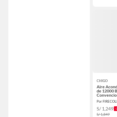
CHIGO
Aire Acond
de 12000
Convencion
Por FIRECOL
S/ 1,249
-
S/ 1,849