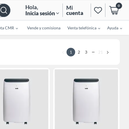
0
Hola
,
Mi
cuenta
Inicia sesión
eta CMR
Vende y comisiona
Venta telefónica
Ayuda
...
1
2
3
21