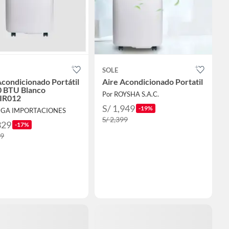
SOLE
Acondicionado Portátil
Aire Acondicionado Portatil
 BTU Blanco
Por ROYSHA S.A.C.
IR012
S/ 1,949
-19%
EGA IMPORTACIONES
S/ 2,399
329
-17%
99