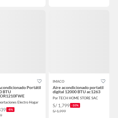
IMACO
Acondicionado Portátil
Aire acondicionado portatil
0 BTU
digital 12000 BTU ac1263
OR1210FWE
Por TECH HOME STORE SAC
portaciones Electro Hogar
S/ 1,799
-10%
339
-8%
S/ 1,999
39