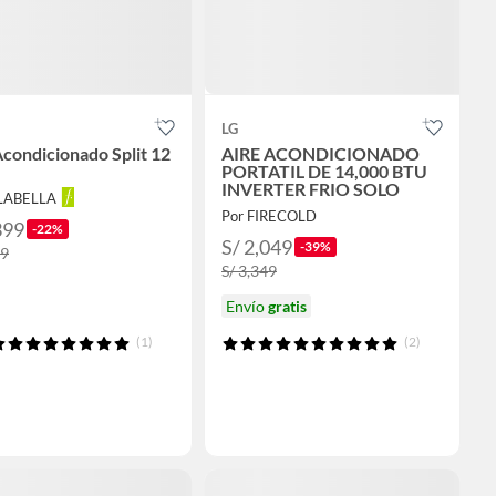
LG
Acondicionado Split 12
AIRE ACONDICIONADO
PORTATIL DE 14,000 BTU
INVERTER FRIO SOLO
ALABELLA
Por FIRECOLD
399
-22%
S/ 2,049
-39%
99
S/ 3,349
Envío
gratis
(1)
(2)