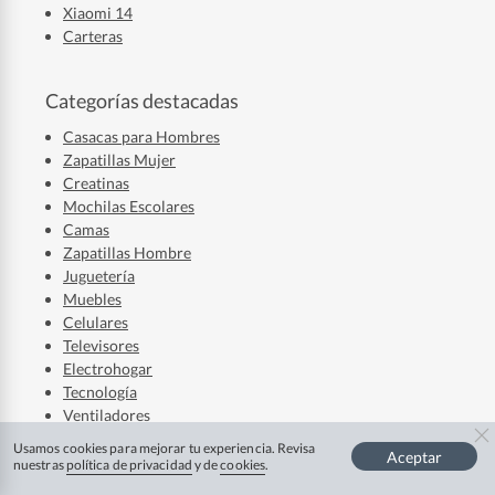
Xiaomi 14
Carteras
Categorías destacadas
Casacas para Hombres
Zapatillas Mujer
Creatinas
Mochilas Escolares
Camas
Zapatillas Hombre
Juguetería
Muebles
Celulares
Televisores
Electrohogar
Tecnología
Ventiladores
Laptops
Usamos cookies para mejorar tu experiencia. Revisa
Aceptar
Audífonos
nuestras
política de privacidad
y de
cookies
.
Refrigerador