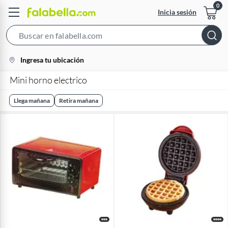
Inicia sesión
Search
Bar
location-
Ingresa tu ubicación
icon
Mini horno electrico
Llega mañana
Retira mañana