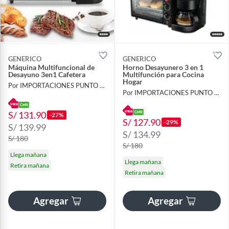
GENERICO
GENERICO
Máquina Multifuncional de
Horno Desayunero 3 en 1
Desayuno 3en1 Cafetera
Multifunción para Cocina
Hogar
Por IMPORTACIONES PUNTO SMART
Por IMPORTACIONES PUNTO SMART
S/ 131.90
-27%
S/ 127.90
-29%
S/ 139.99
S/ 134.99
S/ 180
S/ 180
Llega mañana
Llega mañana
Retira mañana
Retira mañana
Agregar
Agregar