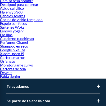
Camisa rosa hombre
Deadpool para colorear
Acido salicilico
Hp envy x360
Paneles solares
Cocina de vidrio templado
Espejo con focos
Sartenes Woks
Lenovo yoga 9i
Las lilas
Cuaderno cuadrimax
Perfumes Chanel
Shampoo en seco
Google pixel 7a
Xiaomi poco f5
Cartera marron
Orfanato
Monitor game curvo
Carteras de tela
Dewalt
Falda denim
Te ayudamos
Sé parte de falabella.com