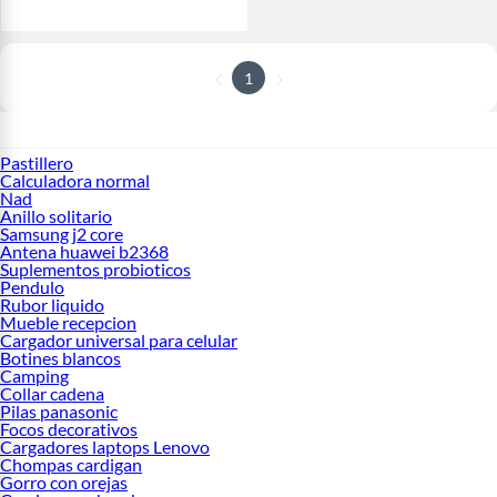
1
Pastillero
Calculadora normal
Nad
Anillo solitario
Samsung j2 core
Antena huawei b2368
Suplementos probioticos
Pendulo
Rubor liquido
Mueble recepcion
Cargador universal para celular
Botines blancos
Camping
Collar cadena
Pilas panasonic
Focos decorativos
Cargadores laptops Lenovo
Chompas cardigan
Gorro con orejas