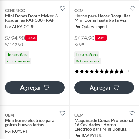
GENERICO
OEM
Mini Donas Donut Maker, 6
Horno para Hacer Rosquillas
Rosquillas RAF 588 - RAF
Mini Donas hasta 6 a la Vez
Por ALKA CORP
Por Qatary Import
S/ 94.90
S/ 74.90
-34%
-24%
S/ 142.90
S/ 99
Llega mañana
Llega mañana
Retira mañana
Retira mañana
(8)
Agregar
Agregar
OEM
OEM
Mini horno eléctrico para
Máquina de Donas Profesional
gofres huevos tartas
16 Cavidades - Horno
Eléctrico para Mini Donuts
Por KUYCHI
Saludables
Por BAABYLUU..