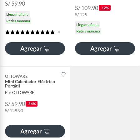
S/ 59.90
S/ 109.90
-12%
Llega mañana
S/ 125
Retira mañana
Llega mañana
Retira mañana
(4)
Agregar
Agregar
OTTOWARE
Mini Calentador Eléctrico
Portátil
Por OTTOWARE
S/ 59.90
-54%
S/ 129.90
Agregar