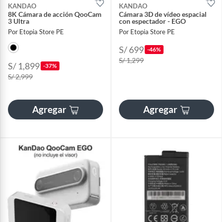
KANDAO
KANDAO
8K Cámara de acción QooCam
Cámara 3D de vídeo espacial
3 Ultra
con espectador - EGO
Por Etopia Store PE
Por Etopia Store PE
S/ 699
-46%
S/ 1,299
S/ 1,899
-37%
S/ 2,999
Agregar
Agregar