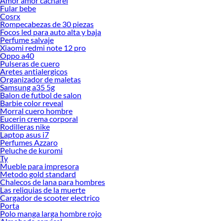
Amor amor cacharel
Fular bebe
Cosrx
Rompecabezas de 30 piezas
Focos led para auto alta y baja
Perfume salvaje
Xiaomi redmi note 12 pro
Oppo a40
Pulseras de cuero
Aretes antialergicos
Organizador de maletas
Samsung a35 5g
Balon de futbol de salon
Barbie color reveal
Morral cuero hombre
Eucerin crema corporal
Rodilleras nike
Laptop asus i7
Perfumes Azzaro
Peluche de kuromi
Ty
Mueble para impresora
Metodo gold standard
Chalecos de lana para hombres
Las reliquias de la muerte
Cargador de scooter electrico
Porta
Polo manga larga hombre rojo