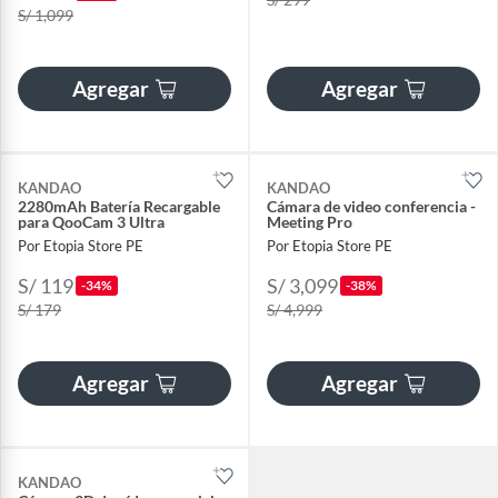
S/ 1,099
Agregar
Agregar
KANDAO
KANDAO
2280mAh Batería Recargable
Cámara de video conferencia -
para QooCam 3 Ultra
Meeting Pro
Por Etopia Store PE
Por Etopia Store PE
S/ 119
S/ 3,099
-34%
-38%
S/ 179
S/ 4,999
Agregar
Agregar
KANDAO