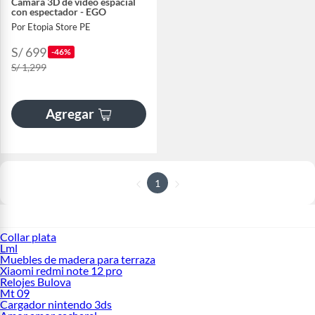
Cámara 3D de vídeo espacial
con espectador - EGO
Por Etopia Store PE
S/ 699
-46%
S/ 1,299
Agregar
1
Collar plata
Lml
Muebles de madera para terraza
Xiaomi redmi note 12 pro
Relojes Bulova
Mt 09
Cargador nintendo 3ds