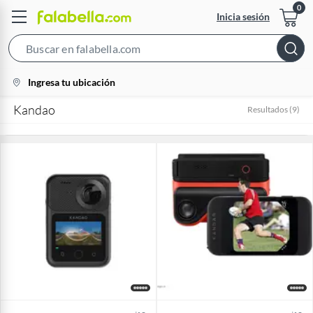
Inicia sesión
Search
Bar
location-
Ingresa tu ubicación
icon
Kandao
Resultados
(
9
)