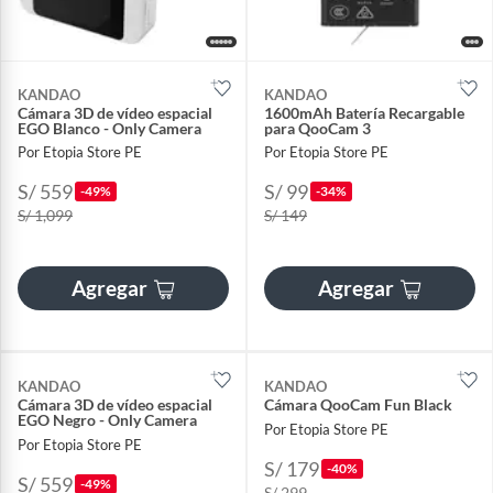
KANDAO
KANDAO
Cámara 3D de vídeo espacial
1600mAh Batería Recargable
EGO Blanco - Only Camera
para QooCam 3
Por Etopia Store PE
Por Etopia Store PE
S/ 559
S/ 99
-49%
-34%
S/ 1,099
S/ 149
Agregar
Agregar
KANDAO
KANDAO
Cámara 3D de vídeo espacial
Cámara QooCam Fun Black
EGO Negro - Only Camera
Por Etopia Store PE
Por Etopia Store PE
S/ 179
-40%
S/ 559
-49%
S/ 299