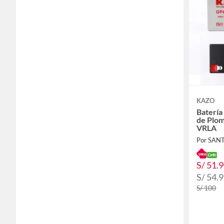
KAZO
Batería
de Plom
VRLA
Por SAN
S/ 51.
S/ 54.
S/ 100