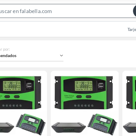
Search
Bar
Tarj
r por
:
endados