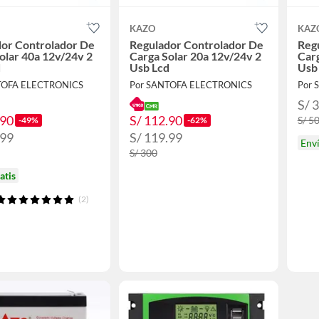
KAZO
KAZ
dor Controlador De
Regulador Controlador De
Reg
olar 40a 12v/24v 2
Carga Solar 20a 12v/24v 2
Carg
d
Usb Lcd
Usb
TOFA ELECTRONICS
Por SANTOFA ELECTRONICS
Por 
S/ 
.90
S/ 112.90
S/ 5
-49%
-62%
.99
S/ 119.99
Env
S/ 300
atis
(2)