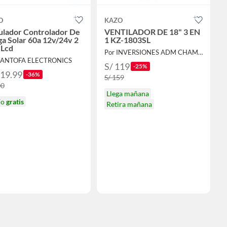
O
KAZO
ulador Controlador De
VENTILADOR DE 18" 3 EN
a Solar 60a 12v/24v 2
1 KZ-1803SL
 Lcd
Por INVERSIONES ADM CHAMORRO SAC
SANTOFA ELECTRONICS
S/ 119
-25%
319.99
-36%
S/ 159
00
Llega mañana
ío
gratis
Retira mañana