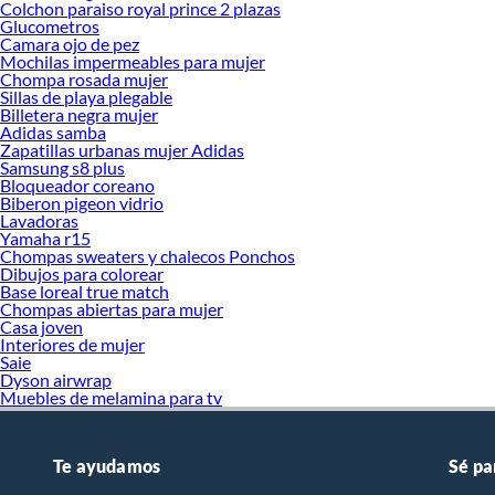
Colchon paraiso royal prince 2 plazas
Glucometros
Camara ojo de pez
Mochilas impermeables para mujer
Chompa rosada mujer
Sillas de playa plegable
Billetera negra mujer
Adidas samba
Zapatillas urbanas mujer Adidas
Samsung s8 plus
Bloqueador coreano
Biberon pigeon vidrio
Lavadoras
Yamaha r15
Chompas sweaters y chalecos Ponchos
Dibujos para colorear
Base loreal true match
Chompas abiertas para mujer
Casa joven
Interiores de mujer
Saie
Dyson airwrap
Muebles de melamina para tv
Te ayudamos
Sé pa