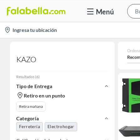
Menú
location-
Ingresa tu ubicación
icon
Ordena
Recom
KAZO
Resultados
(
6
)
Tipo de Entrega
Retiro en un punto
Retira mañana
Categoría
Ferretería
Electrohogar