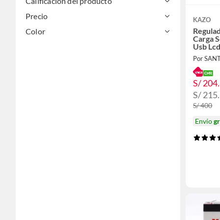
Calificación del producto
Precio
KAZO
Regula
Color
Carga S
Usb Lc
Por SAN
S/ 204
S/ 215
S/ 400
Envío
gr