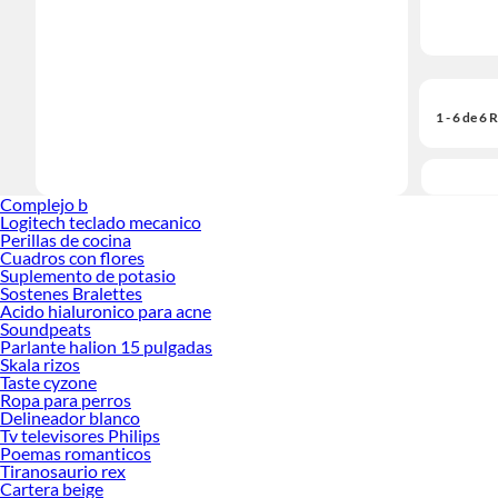
1 - 6 de 6
Complejo b
Logitech teclado mecanico
Perillas de cocina
Cuadros con flores
Suplemento de potasio
Sostenes Bralettes
Acido hialuronico para acne
Soundpeats
Parlante halion 15 pulgadas
Skala rizos
Taste cyzone
Ropa para perros
Delineador blanco
Tv televisores Philips
Poemas romanticos
Tiranosaurio rex
Cartera beige