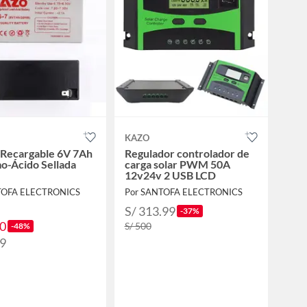
KAZO
 Recargable 6V 7Ah
Regulador controlador de
o-Ácido Sellada
carga solar PWM 50A
12v24v 2 USB LCD
TOFA ELECTRONICS
Por SANTOFA ELECTRONICS
S/ 313.99
-37%
90
S/ 500
-48%
99