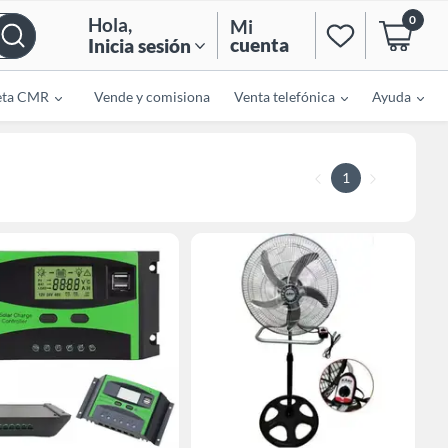
0
Hola
,
Mi
cuenta
Inicia sesión
eta CMR
Vende y comisiona
Venta telefónica
Ayuda
1