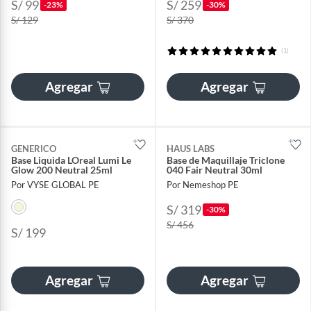
S/ 99
S/ 259
-23%
-30%
S/ 129
S/ 370
(1)
Agregar
Agregar
GENERICO
HAUS LABS
Base Liquida LOreal Lumi Le
Base de Maquillaje Triclone
Glow 200 Neutral 25ml
040 Fair Neutral 30ml
Por VYSE GLOBAL PE
Por Nemeshop PE
S/ 319
-30%
S/ 456
S/ 199
Agregar
Agregar