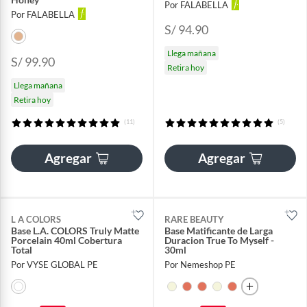
Por FALABELLA
Por FALABELLA
S/ 94.90
Llega mañana
S/ 99.90
Retira hoy
Llega mañana
Retira hoy
(11)
(5)
Agregar
Agregar
L A COLORS
RARE BEAUTY
Base L.A. COLORS Truly Matte
Base Matificante de Larga
Porcelain 40ml Cobertura
Duracion True To Myself -
Total
30ml
Por VYSE GLOBAL PE
Por Nemeshop PE