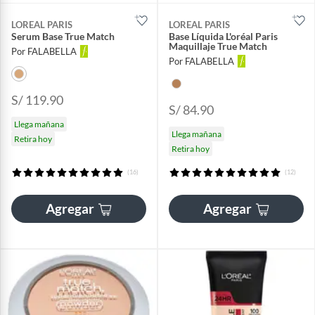
LOREAL PARIS
LOREAL PARIS
Serum Base True Match
Base Líquida L'oréal Paris
Maquillaje True Match
Por FALABELLA
Por FALABELLA
S/ 119.90
S/ 84.90
Llega mañana
Llega mañana
Retira hoy
Retira hoy
(16)
(12)
Agregar
Agregar