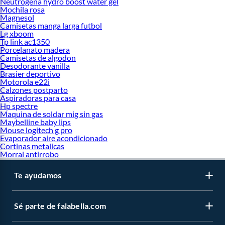
Neutrogena hydro boost water gel
Mochila rosa
Magnesol
Camisetas manga larga futbol
Lg xboom
Tp link ac1350
Porcelanato madera
Camisetas de algodon
Desodorante vanilla
Brasier deportivo
Motorola e22i
Calzones postparto
Aspiradoras para casa
Hp spectre
Maquina de soldar mig sin gas
Maybelline baby lips
Mouse logitech g pro
Evaporador aire acondicionado
Cortinas metalicas
Morral antirrobo
Te ayudamos
Sé parte de falabella.com