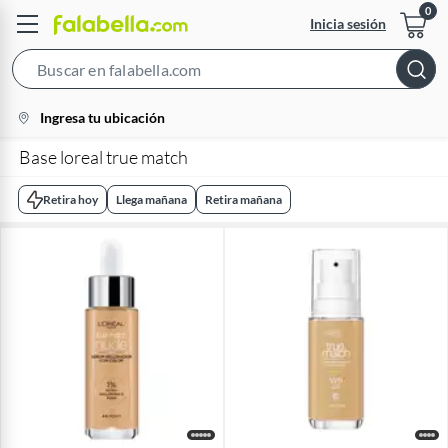
Inicia sesión
Search
Bar
location-
Ingresa tu ubicación
icon
Base loreal true match
Retira hoy
Llega mañana
Retira mañana