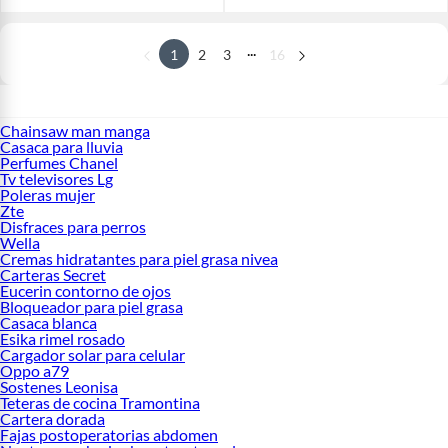
...
1
2
3
16
Chainsaw man manga
Casaca para lluvia
Perfumes Chanel
Tv televisores Lg
Poleras mujer
Zte
Disfraces para perros
Wella
Cremas hidratantes para piel grasa nivea
Carteras Secret
Eucerin contorno de ojos
Bloqueador para piel grasa
Casaca blanca
Esika rimel rosado
Cargador solar para celular
Oppo a79
Sostenes Leonisa
Teteras de cocina Tramontina
Cartera dorada
Fajas postoperatorias abdomen