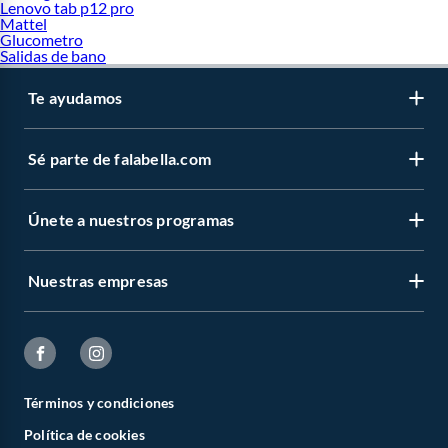
Día del niño
Lenovo tab p12 pro
Mattel
Glucometro
Salidas de bano
Te ayudamos
Sé parte de falabella.com
Únete a nuestros programas
Nuestras empresas
Términos y condiciones
Política de cookies