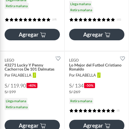
Llega mañana
Retira mañana
Retira mañana
(69)
(61)
Agregar
Agregar
LEGO
LEGO
43271 Lucky Y Penny
Lo Mejor del Futbol Cristiano
Cachorros De 101 Dalmatas
Ronaldo
Por FALABELLA
Por FALABELLA
S/ 119.90
S/ 134
-40%
-50%
S/ 199
S/ 269
Llega mañana
Retira mañana
Retira mañana
(8)
Agregar
Agregar