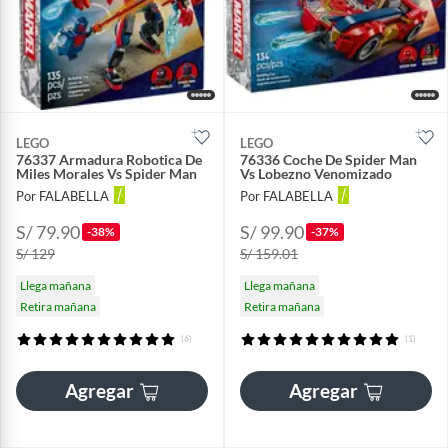
LEGO
LEGO
76337 Armadura Robotica De
76336 Coche De Spider Man
Miles Morales Vs Spider Man
Vs Lobezno Venomizado
Por FALABELLA
Por FALABELLA
S/ 79.90
S/ 99.90
-38%
-37%
S/ 129
S/ 159.01
Llega mañana
Llega mañana
Retira mañana
Retira mañana
(6)
(1)
Agregar
Agregar