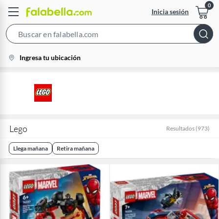
Inicia sesión
Search
Bar
location-
Ingresa tu ubicación
icon
Lego
Resultados
(
973
)
Llega mañana
Retira mañana