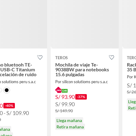
TEROS
TER
o bluetooh TE-
Mochila de viaje Te-
Rack
USB-C Titanium
9038BW para notebooks
35 
celación de ruido
15.6 pulgadas
Por 
n solutioms peru s.a.c
Por silicon solutioms peru s.a.c
S/ 
S/ 2
S/ 93.90
-37%
Lle
S/ 99.90
90
-40%
Ret
S/ 149.90
0 - S/ 109.90
0
Llega mañana
Retira mañana
añana
mañana