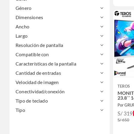
Género
Dimensiones
Ancho
Largo
Resolución de pantalla
Compatible con
Características de la pantalla
Cantidad de entradas
Velocidad de imagen
TEROS
Conectividad/conexión
MONIT
23.8´´ 
Tipo de teclado
Por GRU
Tipo
S/ 319
S/ 650