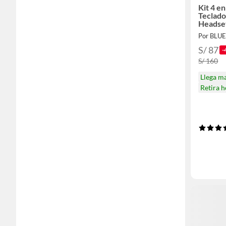
Kit 4 e
Teclad
Headse
Por BL
S/ 87
-
S/ 160
Llega m
Retira 