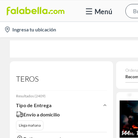
Menú
location-
Ingresa tu ubicación
icon
Ordena
Recom
TEROS
Resultados
(
2409
)
Tipo de Entrega
Envío a domicilio
Llega mañana