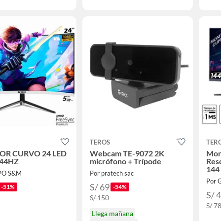
TEROS
TER
OR CURVO 24 LED
Webcam TE-9072 2K
Mon
144HZ
micrófono + Trípode
Res
144
PO S&M
Por pratech sac
Por
S/ 69
-51%
-54%
S/ 
S/ 150
S/ 7
Llega mañana