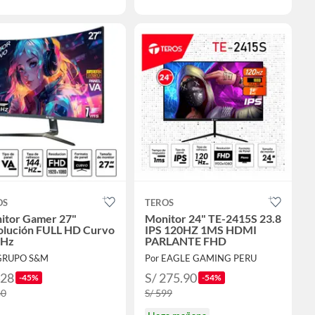
OS
TEROS
itor Gamer 27"
Monitor 24" TE-2415S 23.8
olución FULL HD Curvo
IPS 120HZ 1MS HDMI
 Hz
PARLANTE FHD
 GRUPO S&M
Por EAGLE GAMING PERU
428
S/ 275.90
-45%
-54%
80
S/ 599