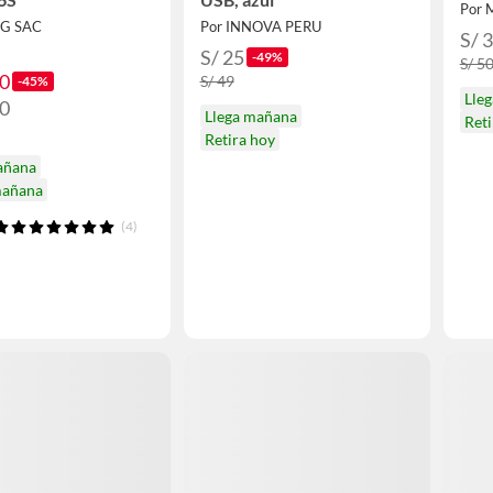
Por 
EG SAC
Por INNOVA PERU
S/ 
S/ 25
-49%
S/ 5
90
S/ 49
-45%
Lle
90
Llega mañana
Ret
Retira hoy
añana
mañana
(4)