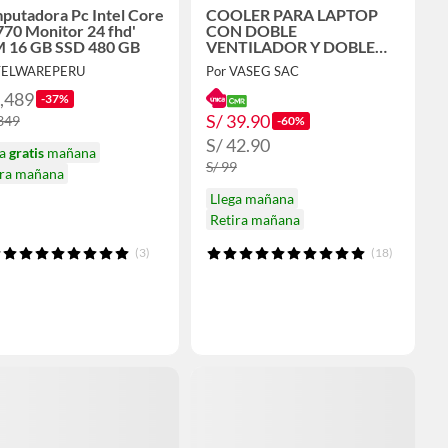
putadora Pc Intel Core
COOLER PARA LAPTOP
770 Monitor 24 fhd'
CON DOBLE
 16 GB SSD 480 GB
VENTILADOR Y DOBLE
PUERTO USB
 TELWAREPERU
Por VASEG SAC
1,489
-37%
S/ 39.90
,349
-60%
S/ 42.90
ga
gratis
mañana
S/ 99
ira mañana
Llega mañana
Retira mañana
(3)
(18)