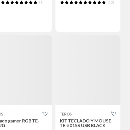
(1)
(12)
OS
TEROS
lado gamer RGB TE-
KIT TECLADO Y MOUSE
2G
TE-5015S USB BLACK