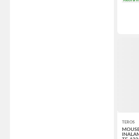
TEROS
MOUSE
INALA
TE-123