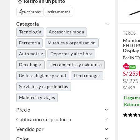
Retiro en un punto
Retira hoy
Retira mañana
Categoría
Tecnología
Accesorios moda
TEROS
Monito
Ferretería
Muebles y organización
FHD IP
Display
Automotriz
Deportes y aire libre
Decohogar
Herramientas y máquinas
S/ 259
Belleza, higiene y salud
Electrohogar
S/ 275
Servicios y experiencias
S/ 499
Maletería y viajes
Llega m
Retira 
Precio
Calificación del producto
Vendido por
Color