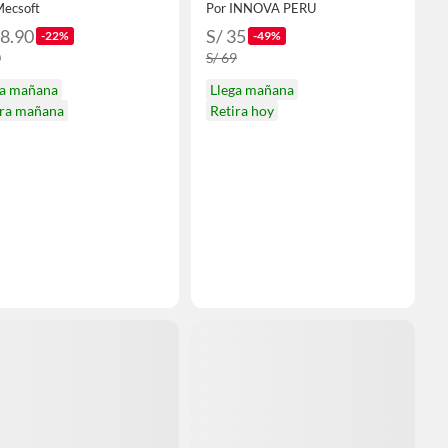
Mecsoft
Por INNOVA PERU
38.90
S/ 35
-22%
-49%
0
S/ 69
ga mañana
Llega mañana
ira mañana
Retira hoy