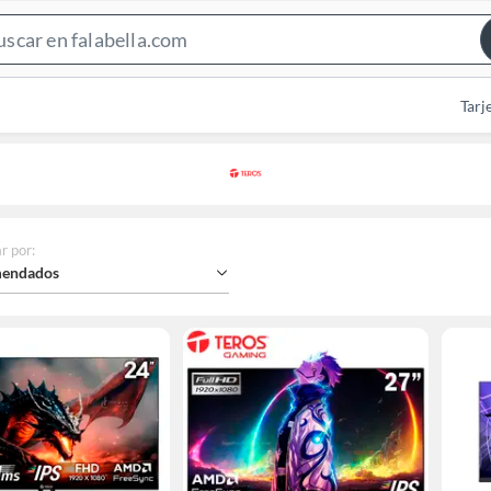
Search
Bar
Tarj
r por
:
endados