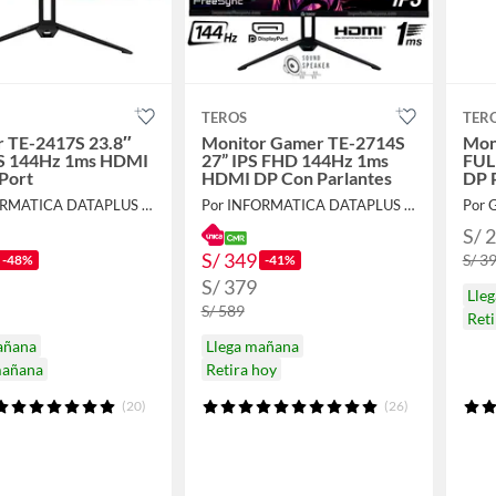
TEROS
TER
r TE-2417S 23.8″
Monitor Gamer TE-2714S
Mon
S 144Hz 1ms HDMI
27” IPS FHD 144Hz 1ms
FUL
Port
HDMI DP Con Parlantes
DP 
Por INFORMATICA DATAPLUS SAC
Por INFORMATICA DATAPLUS SAC
Por
S/ 
S/ 349
S/ 3
-48%
-41%
S/ 379
Lle
S/ 589
Ret
añana
Llega mañana
mañana
Retira hoy
(20)
(26)