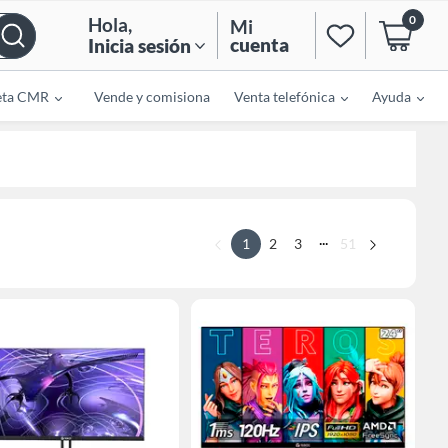
0
Hola
,
Mi
cuenta
Inicia sesión
eta CMR
Vende y comisiona
Venta telefónica
Ayuda
...
1
2
3
51