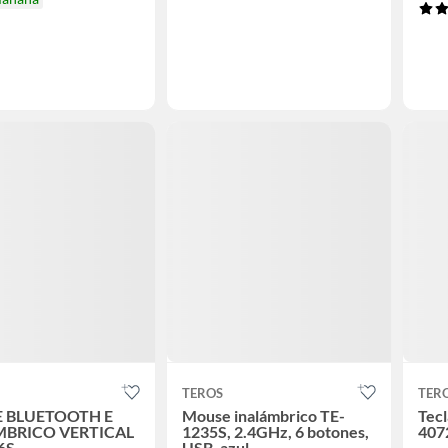
TEROS
TER
 BLUETOOTH E
Mouse inalámbrico TE-
Tec
MBRICO VERTICAL
1235S, 2.4GHz, 6 botones,
407
6S
USB, azul