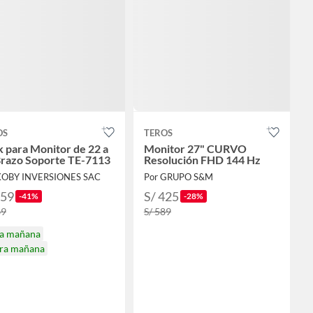
OS
TEROS
 para Monitor de 22 a
Monitor 27" CURVO
Brazo Soporte TE-7113
Resolución FHD 144 Hz
KOBY INVERSIONES SAC
Por GRUPO S&M
159
S/ 425
-41%
-28%
69
S/ 589
ga mañana
ira mañana