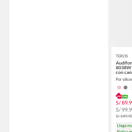
TEROS
Audífon
8038W 
con can
Por silico
S/ 89.
S/ 99.9
S/ 149.9
Llega m
Retira 