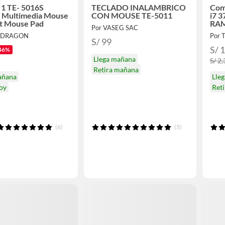
n 1 TE- 5016S
TECLADO INALAMBRICO
Com
o Multimedia Mouse
CON MOUSE TE-5011
i7 3
t Mouse Pad
RAM
Por VASEG SAC
UEDRAGON
Por
S/ 99
S/ 
46%
Llega mañana
S/ 2
Retira mañana
añana
Lle
hoy
Ret
(6)
(5)