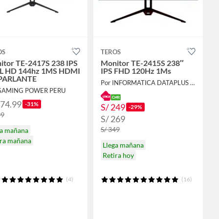
OS
TEROS
itor TE-2417S 238 IPS
Monitor TE-2415S 238″
L HD 144hz 1MS HDMI
IPS FHD 120Hz 1Ms
PARLANTE
Por INFORMATICA DATAPLUS SAC
 GAMING POWER PERU
274.99
-31%
S/ 249
-29%
99
S/ 269
S/ 349
ga mañana
ira mañana
Llega mañana
Retira hoy
(4)
(16)