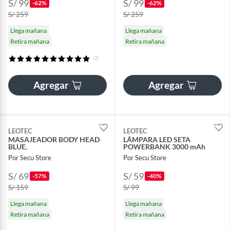
S/ 99
S/ 99
-62%
-62%
S/ 259
S/ 259
Llega mañana
Llega mañana
Retira mañana
Retira mañana
(2)
Agregar
Agregar
LEOTEC
LEOTEC
MASAJEADOR BODY HEAD
LÁMPARA LED SETA
BLUE.
POWERBANK 3000 mAh
Por Secu Store
Por Secu Store
S/ 69
S/ 59
-57%
-40%
S/ 159
S/ 99
Llega mañana
Llega mañana
Retira mañana
Retira mañana