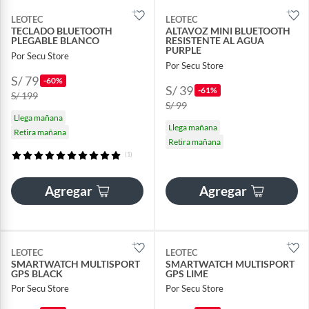
LEOTEC
LEOTEC
TECLADO BLUETOOTH
ALTAVOZ MINI BLUETOOTH
PLEGABLE BLANCO
RESISTENTE AL AGUA
PURPLE
Por Secu Store
Por Secu Store
S/ 79
-60%
S/ 39
-61%
S/ 199
S/ 99
Llega mañana
Llega mañana
Retira mañana
Retira mañana
(1)
Agregar
Agregar
LEOTEC
LEOTEC
SMARTWATCH MULTISPORT
SMARTWATCH MULTISPORT
GPS BLACK
GPS LIME
Por Secu Store
Por Secu Store