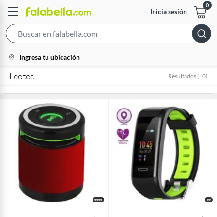
Inicia sesión
Search
Bar
location-
Ingresa tu ubicación
icon
Leotec
Resultados
(
10
)