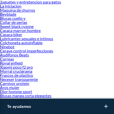
Juguetes y entretencion para gatos
La iniciacion
Maquina de churros
Beyblade
Blusas cuello v
Collar de perlas
Sweet black cyzone
Casaca marron hombre
Casaca biker
Lubricantes sexuales e intimos
Colchoneta autoinflable
Ninebot
Cerave control imperfecciones
Audifonos Beats
Correas
Royal enfield
Xiaomi poco f2 pro
Morral crucigrama
Frascos de plastico
Neceser transparente
Carnivor protein
Aros mujer
Dior homme sport
Blusas manga corta elegantes
Te ayudamos