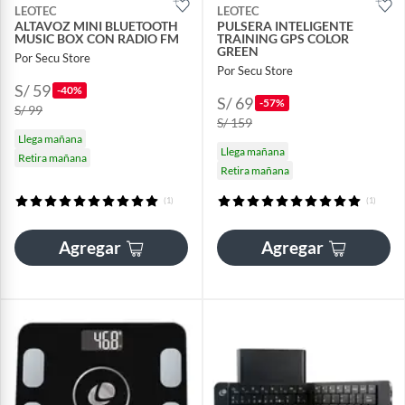
LEOTEC
LEOTEC
ALTAVOZ MINI BLUETOOTH
PULSERA INTELIGENTE
MUSIC BOX CON RADIO FM
TRAINING GPS COLOR
GREEN
Por Secu Store
Por Secu Store
S/ 59
-40%
S/ 69
-57%
S/ 99
S/ 159
Llega mañana
Llega mañana
Retira mañana
Retira mañana
(1)
(1)
Agregar
Agregar