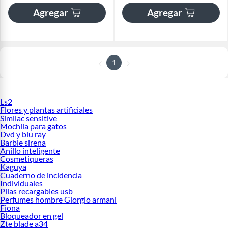
Agregar
Agregar
1
Ls2
Flores y plantas artificiales
Similac sensitive
Mochila para gatos
Dvd y blu ray
Barbie sirena
Anillo inteligente
Cosmetiqueras
Kaguya
Cuaderno de incidencia
Individuales
Pilas recargables usb
Perfumes hombre Giorgio armani
Fiona
Bloqueador en gel
Zte blade a34