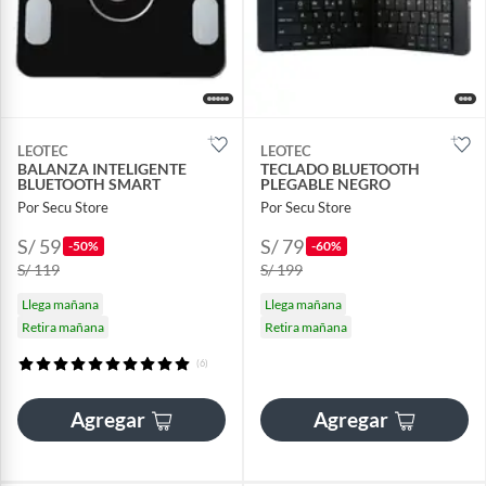
LEOTEC
LEOTEC
BALANZA INTELIGENTE
TECLADO BLUETOOTH
BLUETOOTH SMART
PLEGABLE NEGRO
Por Secu Store
Por Secu Store
S/ 59
S/ 79
-50%
-60%
S/ 119
S/ 199
Llega mañana
Llega mañana
Retira mañana
Retira mañana
(6)
Agregar
Agregar