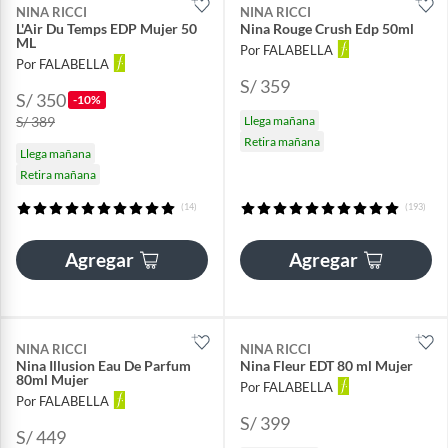
NINA RICCI
NINA RICCI
L'Air Du Temps EDP Mujer 50
Nina Rouge Crush Edp 50ml
ML
Por FALABELLA
Por FALABELLA
S/ 359
S/ 350
-10%
S/ 389
Llega mañana
Retira mañana
Llega mañana
Retira mañana
(14)
(193)
Agregar
Agregar
NINA RICCI
NINA RICCI
Nina Illusion Eau De Parfum
Nina Fleur EDT 80 ml Mujer
80ml Mujer
Por FALABELLA
Por FALABELLA
S/ 399
S/ 449