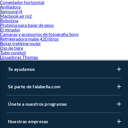
Congelador horizontal
Anilladora
Samsung j4
Macbook air m2
Robotina
Proteina para bajar de peso
El mirador
Camaras y accesorios de fotografia Sony
Refrigeradora mabe 420 litros
Botas trekking mujer
Ojo de tigre
Tubo conduit
Licuadoras Thomas
Te ayudamos
Sé parte de falabella.com
Únete a nuestros programas
Nuestras empresas