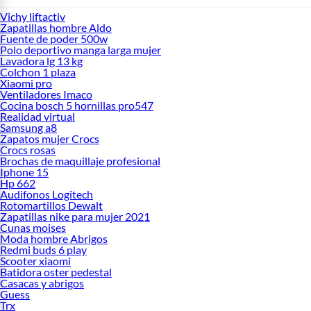
Vichy liftactiv
Zapatillas hombre Aldo
Fuente de poder 500w
Polo deportivo manga larga mujer
Lavadora lg 13 kg
Colchon 1 plaza
Xiaomi pro
Ventiladores Imaco
Cocina bosch 5 hornillas pro547
Realidad virtual
Samsung a8
Zapatos mujer Crocs
Crocs rosas
Brochas de maquillaje profesional
Iphone 15
Hp 662
Audifonos Logitech
Rotomartillos Dewalt
Zapatillas nike para mujer 2021
Cunas moises
Moda hombre Abrigos
Redmi buds 6 play
Scooter xiaomi
Batidora oster pedestal
Casacas y abrigos
Guess
Trx