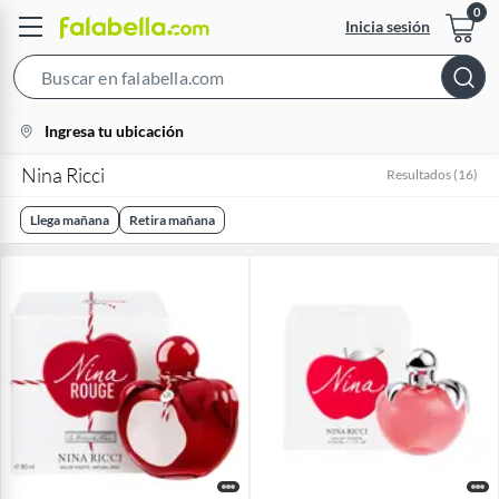
Inicia sesión
Search
Bar
location-
Ingresa tu ubicación
icon
Nina Ricci
Resultados
(
16
)
Llega mañana
Retira mañana