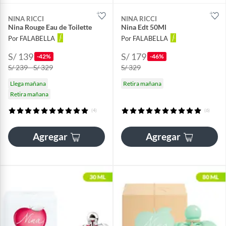
NINA RICCI
NINA RICCI
Nina Rouge Eau de Toilette
Nina Edt 50Ml
Por FALABELLA
Por FALABELLA
S/ 139
S/ 179
-42%
-46%
S/ 239 - S/ 329
S/ 329
Llega mañana
Retira mañana
Retira mañana
(4)
(6)
Agregar
Agregar