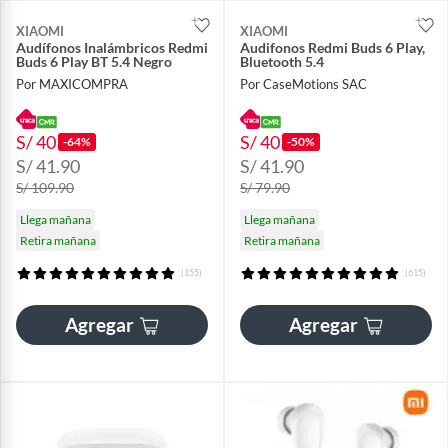
XIAOMI
XIAOMI
Audífonos Inalámbricos Redmi
Audifonos Redmi Buds 6 Play,
Buds 6 Play BT 5.4 Negro
Bluetooth 5.4
Por MAXICOMPRA
Por CaseMotions SAC
S/ 40
S/ 40
-64%
-50%
S/ 41.90
S/ 41.90
S/ 109.90
S/ 79.90
Llega mañana
Llega mañana
Retira mañana
Retira mañana
(155)
(615)
Agregar
Agregar