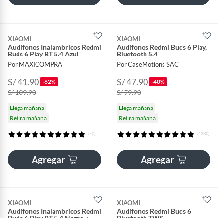
XIAOMI
XIAOMI
Audífonos Inalámbricos Redmi
Audifonos Redmi Buds 6 Play,
Buds 6 Play BT 5.4 Azul
Bluetooth 5.4
Por MAXICOMPRA
Por CaseMotions SAC
S/ 41.90
S/ 47.90
-62%
-40%
S/ 109.90
S/ 79.90
Llega mañana
Llega mañana
Retira mañana
Retira mañana
(40)
(1230)
Agregar
Agregar
XIAOMI
XIAOMI
Audífonos Inalámbricos Redmi
Audífonos Redmi Buds 6
Buds 6 Play BT 5.4 Negro +
Bluetooth TWS