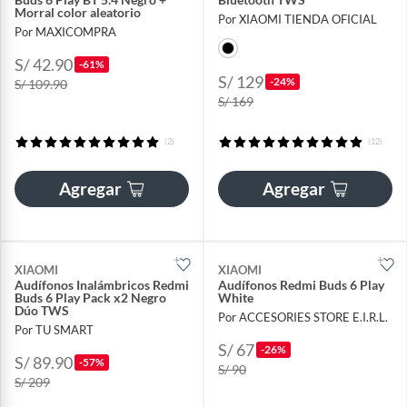
Morral color aleatorio
Por XIAOMI TIENDA OFICIAL
Por MAXICOMPRA
S/ 42.90
-61%
S/ 129
-24%
S/ 109.90
S/ 169
(2)
(12)
Agregar
Agregar
XIAOMI
XIAOMI
Audífonos Inalámbricos Redmi
Audífonos Redmi Buds 6 Play
Buds 6 Play Pack x2 Negro
White
Dúo TWS
Por ACCESORIES STORE E.I.R.L.
Por TU SMART
S/ 67
-26%
S/ 89.90
-57%
S/ 90
S/ 209