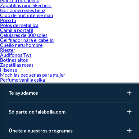
Plancha de cabello
Zapatillas nino Skechers
Gorra mercedes benz
Club de nuit intense man
Poco f5
Polos de metallica
Camilla portatil
Celulares de 800 soles
Gel fijador para el cabello
Cuello neru hombre
Riester
Audifonos Tws
Botines altos
Zapatillas rosas
Hisense
Mochilas pequenas para mujer
Perfume vanilla esika
Te ayudamos
Sé parte de falabella.com
Únete a nuestros programas