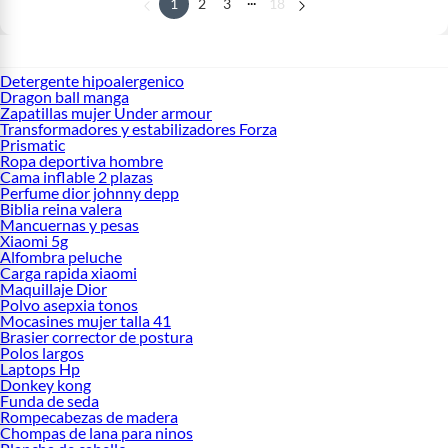
1
2
3
18
Detergente hipoalergenico
Dragon ball manga
Zapatillas mujer Under armour
Transformadores y estabilizadores Forza
Prismatic
Ropa deportiva hombre
Cama inflable 2 plazas
Perfume dior johnny depp
Biblia reina valera
Mancuernas y pesas
Xiaomi 5g
Alfombra peluche
Carga rapida xiaomi
Maquillaje Dior
Polvo asepxia tonos
Mocasines mujer talla 41
Brasier corrector de postura
Polos largos
Laptops Hp
Donkey kong
Funda de seda
Rompecabezas de madera
Chompas de lana para ninos