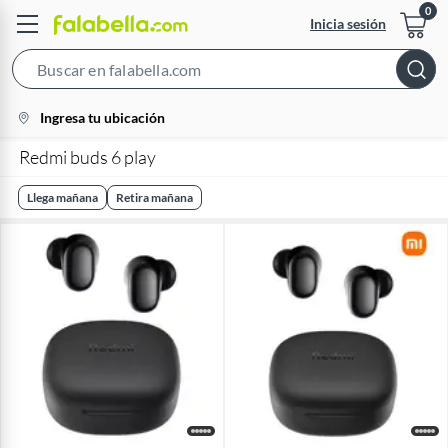
Inicia sesión
Search
Bar
location-
Ingresa tu ubicación
icon
Redmi buds 6 play
Llega mañana
Retira mañana