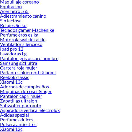
Maquillaje coreano
Equitacion
Acer nitro 5 i5
Adiestramiento canino
Sin lactosa
Relojes Seiko
Teclados gamer Machenike
Perfume eros esika
Motorola walkie talkie
Ventilador silencioso
Ipad pro 12
Lavadoras Lg
Pantalon gris oscuro hombre
Samsung s21 ultra
Cartera roja mujer
Parlantes bluetooth Xiaomi
Reebok classic
Xiaomi 13c
Adornos de cumpleaños
Maquinas de coser Singer
Pantalon capri mujer
Zapatillas ultralon
Subwoffer para auto
Aspiradora vertical electrolux
Adidas spezial
Perfumes dulces
Pulsera antiestres
Xiaomi 12c