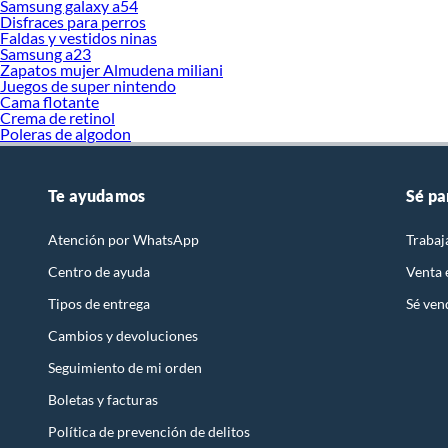
Samsung galaxy a54
Disfraces para perros
Faldas y vestidos ninas
Samsung a23
Zapatos mujer Almudena miliani
Juegos de super nintendo
Cama flotante
Crema de retinol
Poleras de algodon
Te ayudamos
Sé pa
Atención por WhatsApp
Trabaj
Centro de ayuda
Venta
Tipos de entrega
Sé ven
Cambios y devoluciones
Seguimiento de mi orden
Boletas y facturas
Política de prevención de delitos