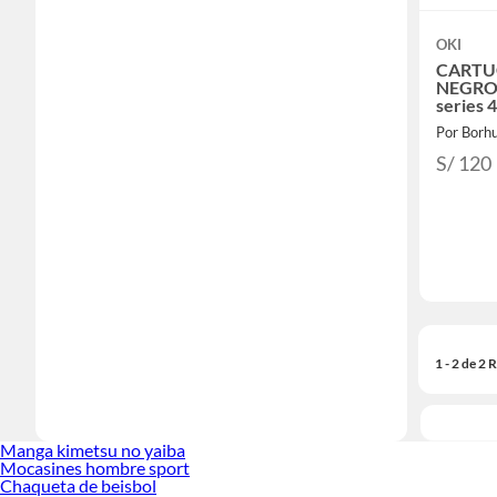
OKI
CARTU
NEGRO
series
Por Borh
S/ 120
1 - 2 de 2
Manga kimetsu no yaiba
Mocasines hombre sport
Chaqueta de beisbol