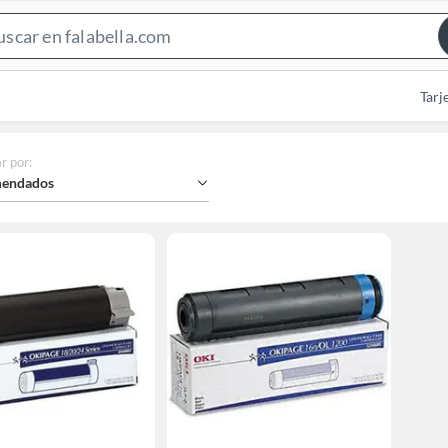
Search
Bar
Tarj
r por
:
endados