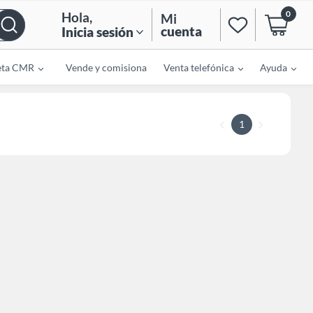
0
Hola
,
Mi
cuenta
Inicia sesión
eta CMR
Vende y comisiona
Venta telefónica
Ayuda
1