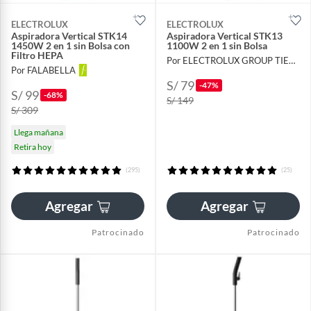
ELECTROLUX
ELECTROLUX
Aspiradora Vertical STK14
Aspiradora Vertical STK13
1450W 2 en 1 sin Bolsa con
1100W 2 en 1 sin Bolsa
Filtro HEPA
Por ELECTROLUX GROUP TIENDA OFICIAL
Por FALABELLA
S/ 79
-47%
S/ 99
-68%
S/ 149
S/ 309
Llega mañana
Retira hoy
(295)
(25)
Agregar
Agregar
Patrocinado
Patrocinado