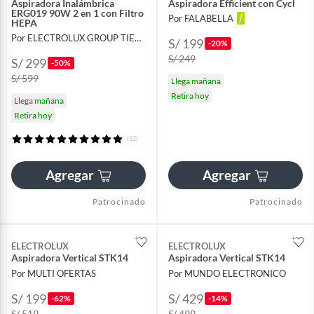
Aspiradora Inalámbrica
Aspiradora Efficient con Cycl
ERG019 90W 2 en 1 con Filtro
Por FALABELLA
HEPA
Por ELECTROLUX GROUP TIENDA OFICIAL
S/ 199
-20%
S/ 249
S/ 299
-50%
S/ 599
Llega mañana
Retira hoy
Llega mañana
Retira hoy
(12)
Agregar
Agregar
Patrocinado
Patrocinado
ELECTROLUX
ELECTROLUX
Aspiradora Vertical STK14
Aspiradora Vertical STK14
Por MULTI OFERTAS
Por MUNDO ELECTRONICO
S/ 199
S/ 429
-62%
-14%
S/ 519
S/ 499