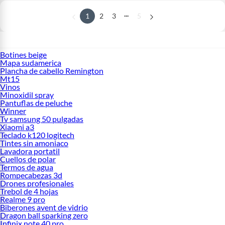
...
1
2
3
5
Botines beige
Mapa sudamerica
Plancha de cabello Remington
Mt15
Vinos
Minoxidil spray
Pantuflas de peluche
Winner
Tv samsung 50 pulgadas
Xiaomi a3
Teclado k120 logitech
Tintes sin amoniaco
Lavadora portatil
Cuellos de polar
Termos de agua
Rompecabezas 3d
Drones profesionales
Trebol de 4 hojas
Realme 9 pro
Biberones avent de vidrio
Dragon ball sparking zero
Infinix note 40 pro