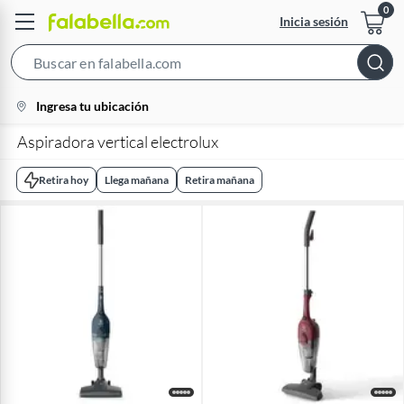
Inicia sesión
Search
Bar
location-
Ingresa tu ubicación
icon
Aspiradora vertical electrolux
Retira hoy
Llega mañana
Retira mañana