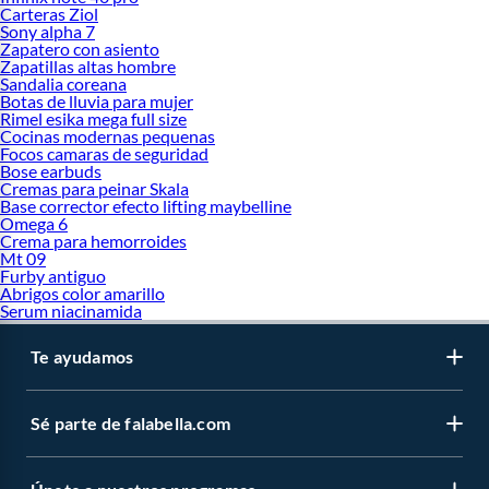
Carteras Ziol
Sony alpha 7
Zapatero con asiento
Zapatillas altas hombre
Sandalia coreana
Botas de lluvia para mujer
Rimel esika mega full size
Cocinas modernas pequenas
Focos camaras de seguridad
Bose earbuds
Cremas para peinar Skala
Base corrector efecto lifting maybelline
Omega 6
Crema para hemorroides
Mt 09
Furby antiguo
Abrigos color amarillo
Serum niacinamida
Te ayudamos
Sé parte de falabella.com