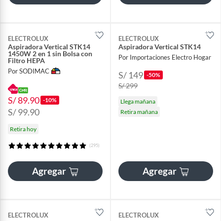
ELECTROLUX
ELECTROLUX
Aspiradora Vertical STK14
Aspiradora Vertical STK14
1450W 2 en 1 sin Bolsa con
Por Importaciones Electro Hogar
Filtro HEPA
Por SODIMAC
S/ 149
-50%
S/ 299
S/ 89.90
-10%
Llega mañana
S/ 99.90
Retira mañana
Retira hoy
(295)
Agregar
Agregar
ELECTROLUX
ELECTROLUX