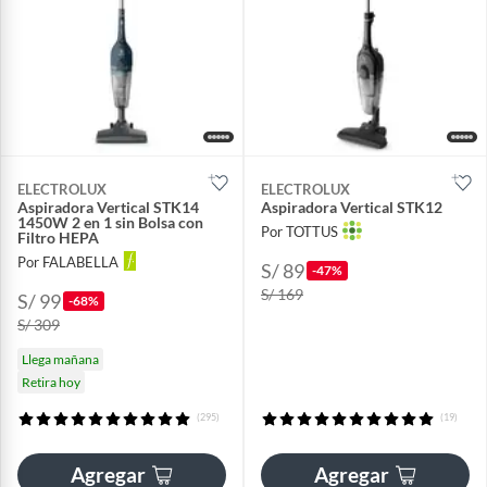
ELECTROLUX
ELECTROLUX
Aspiradora Vertical STK14
Aspiradora Vertical STK12
1450W 2 en 1 sin Bolsa con
Por TOTTUS
Filtro HEPA
Por FALABELLA
S/ 89
-47%
S/ 169
S/ 99
-68%
S/ 309
Llega mañana
Retira hoy
(295)
(19)
Agregar
Agregar