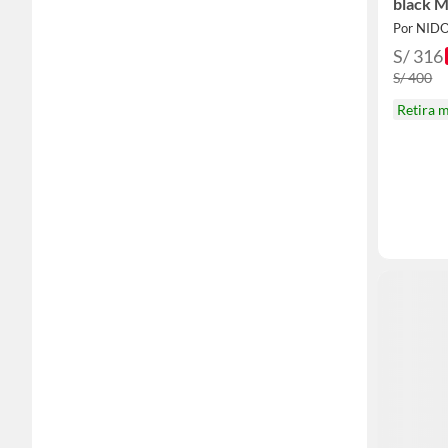
black 
Por NID
S/ 316
S/ 400
Retira 