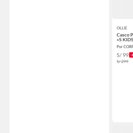
OLLIE
Casco P
»S KIDS
Por CO
S/ 99
-
S/ 299