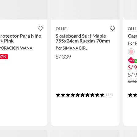
OLLIE
OLLI
rotector Para Niño
Skateboard Surf Maple
Casc
» Pink
755x24cm Ruedas 70mm
Por R
RPORACION WANA
Por SIMANA EIRL
S/ 339
67%
S/ 
S/ 
S/ 1
(13)