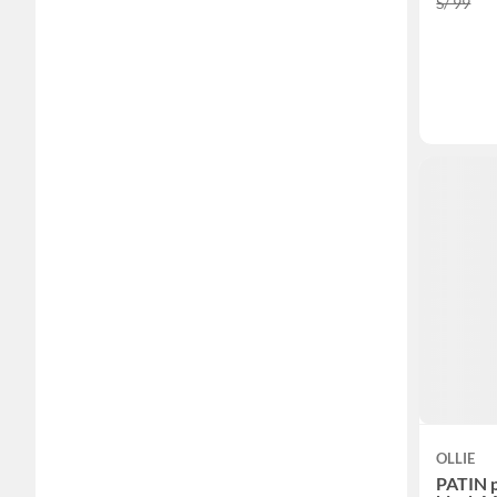
S/ 99
OLLIE
PATIN p