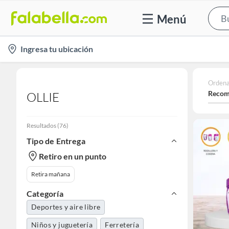
Menú
location-
Ingresa tu ubicación
icon
Ordena
Recom
OLLIE
Resultados
(
76
)
Tipo de Entrega
Retiro en un punto
Retira mañana
Categoría
Deportes y aire libre
Niños y juguetería
Ferretería