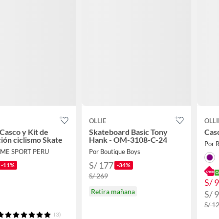
OLLIE
OLLI
asco y Kit de
Skateboard Basic Tony
Casc
ión ciclismo Skate
Hank - OM-3108-C-24
Por R
EME SPORT PERU
Por Boutique Boys
S/ 177
-11%
-34%
S/ 269
S/ 
Retira mañana
S/ 
S/ 1
(3)