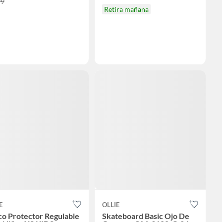
99
Retira mañana
E
OLLIE
co Protector Regulable
Skateboard Basic Ojo De