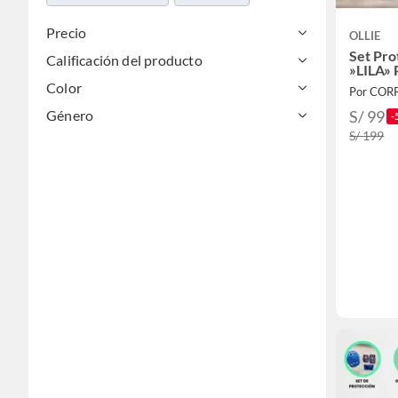
Precio
OLLIE
Set Pro
Calificación del producto
»LILA»
Color
Por CO
Género
S/ 99
-
S/ 199