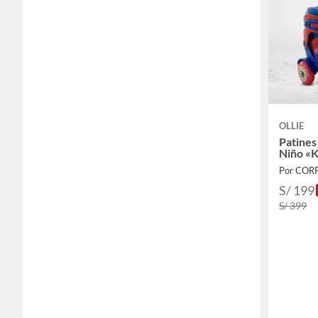
OLLIE
Patines
Niño «
Por CO
S/ 199
S/ 399