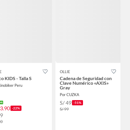
E
OLLIE
o KIDS - Talla S
Cadena de Seguridad con
Clave Numérico «AXIS»
inobiker Peru
Gray
Por CUZKA
S/ 49
-51%
93.90
-22%
S/ 99
99
20