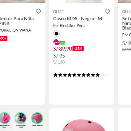
OLLIE
OLLI
tector Para Niña
Casco KIDS - Negro - M
Set 
 PINK
Niñ
Por Rinobiker Peru
Bla
RPORACION WANA
Por
50%
S/ 
S/ 89.90
-25%
S/ 1
S/ 95
S/ 120
(1)