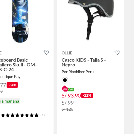
E
OLLIE
teboard Basic
Casco KIDS - Talla S -
llero Skull - OM-
Negro
8-C-24
Por Rinobiker Peru
Boutique Boys
177
-34%
69
S/ 93.90
-22%
ira mañana
S/ 99
S/ 120
(1)