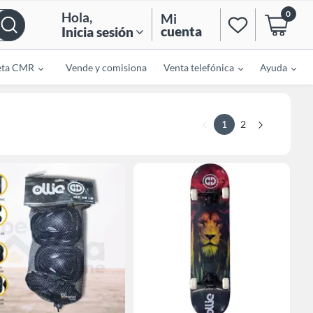
0
Hola
,
Mi
cuenta
Inicia sesión
eta CMR
Vende y comisiona
Venta telefónica
Ayuda
1
2