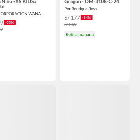
a Niño «XS KIDS»
Gragon - OM-3108-C-24
te
Por Boutique Boys
 CORPORACION WANA
S/ 177
-34%
99
-50%
S/ 269
99
Retira mañana