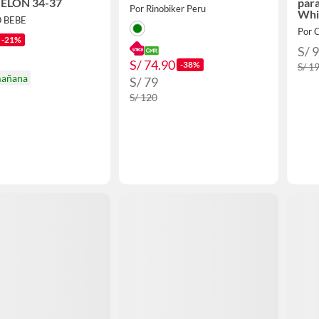
MELON 34-37
par
Por Rinobiker Peru
Whi
O BEBE
Por
-21%
S/ 
S/ 74.90
-38%
S/ 1
mañana
S/ 79
S/ 120