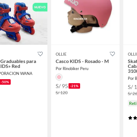
OLLIE
OLLI
 Graduables para
Casco KIDS - Rosado - M
Ska
KIDS» Red
Caba
Por Rinobiker Peru
310
RPORACION WANA
Por 
-50%
S/ 95
-21%
S/ 
S/ 120
S/ 2
Ret