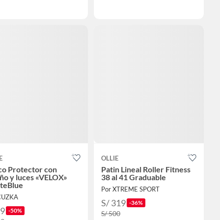
E
OLLIE
co Protector con
Patin Lineal Roller Fitness
eño y luces «VELOX»
38 al 41 Graduable
teBlue
Por XTREME SPORT
CUZKA
S/ 319
-36%
99
-50%
S/ 500