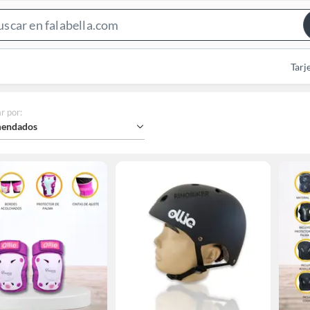
Search
Bar
Tarj
r por
:
endados