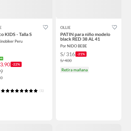
E
OLLIE
o KIDS - Talla S
PATIN para niño modelo
black RED 38 AL 41
inobiker Peru
Por NIDO BEBE
S/ 316
-21%
S/ 400
93.90
-22%
Retira mañana
99
20
(1)