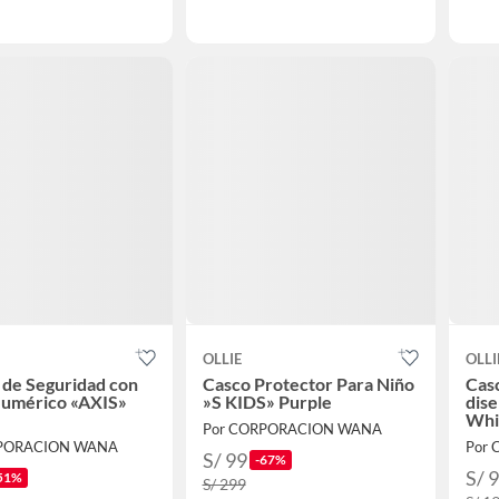
OLLIE
OLLI
de Seguridad con
Casco Protector Para Niño
Cas
Numérico «AXIS»
»S KIDS» Purple
dis
Whi
Por CORPORACION WANA
RPORACION WANA
Por 
S/ 99
-67%
S/ 
51%
S/ 299