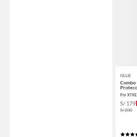
OLLIE
Combo C
Protecc
Por XTR
S/ 179
S/ 200