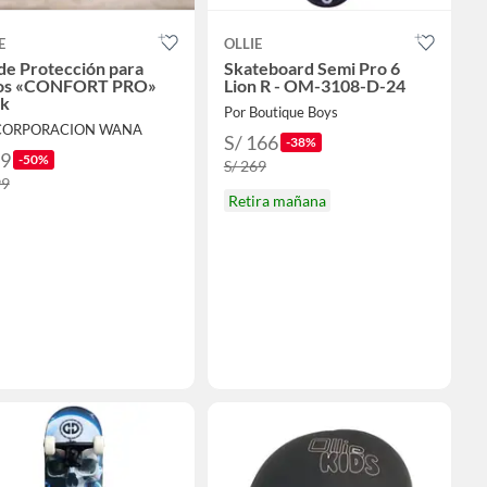
E
OLLIE
de Protección para
Skateboard Semi Pro 6
os «CONFORT PRO»
Lion R - OM-3108-D-24
ck
Por Boutique Boys
 CORPORACION WANA
S/ 166
-38%
99
-50%
S/ 269
99
Retira mañana