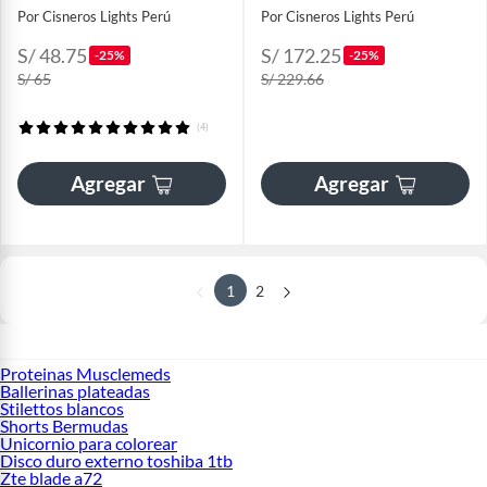
Por Cisneros Lights Perú
Por Cisneros Lights Perú
S/ 48.75
S/ 172.25
-25%
-25%
S/ 65
S/ 229.66
(4)
Agregar
Agregar
1
2
Proteinas Musclemeds
Ballerinas plateadas
Stilettos blancos
Shorts Bermudas
Unicornio para colorear
Disco duro externo toshiba 1tb
Zte blade a72