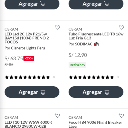
Agregar
Agregar
OSRAM
OSRAM
LED Led 2C 12v P21/5w
Tubo Fluorescente LED T8 16w
BAY15d (1034) FRENO 2
Luz Fría G13
FOCOS
Por SODIMAC
Por Cisneros Lights Perú
S/ 12.90
S/ 63.75
-25%
S/ 85
Retira hoy
(1)
(2)
Agregar
Agregar
OSRAM
OSRAM
LED T10 12V W5W 6000K
Foco HB4 9006 Night Breaker
BLANCO 2980CW-02B
Láser