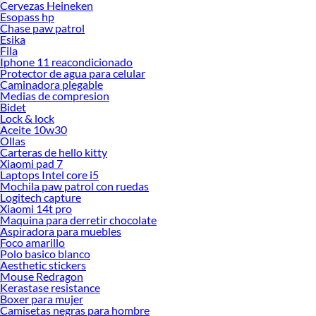
Cervezas Heineken
Esopass hp
Chase paw patrol
Esika
Fila
Iphone 11 reacondicionado
Protector de agua para celular
Caminadora plegable
Medias de compresion
Bidet
Lock & lock
Aceite 10w30
Ollas
Carteras de hello kitty
Xiaomi pad 7
Laptops Intel core i5
Mochila paw patrol con ruedas
Logitech capture
Xiaomi 14t pro
Maquina para derretir chocolate
Aspiradora para muebles
Foco amarillo
Polo basico blanco
Aesthetic stickers
Mouse Redragon
Kerastase resistance
Boxer para mujer
Camisetas negras para hombre