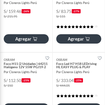
Por Cisneros Lights Perú
Por Cisneros Lights Perú
S/ 159.46
S/ 83.75
-26%
-27%
S/ 215.95
S/ 115
(2)
Agregar
Agregar
OSRAM
OSRAM
Foco H11 (2 Unidades ) 64211
Foco Led H7 H18 LEDriving
Halógeno 12V 55W PGJ19-2
HL EASY PLUG & PLAY
Por Cisneros Lights Perú
Por Cisneros Lights Perú
S/ 112.50
S/ 333.04
-25%
-25%
S/ 150
S/ 444.05
(1)