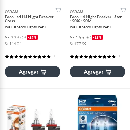
OSRAM
OSRAM
Foco Led H4 Night Breaker
Foco H4 Night Breaker Láser
Cross
150% 150M
Por Cisneros Lights Perú
Por Cisneros Lights Perú
S/ 333.03
S/ 155.90
-25%
-12%
S/ 444.04
S/ 177.99
(1)
(2)
Agregar
Agregar