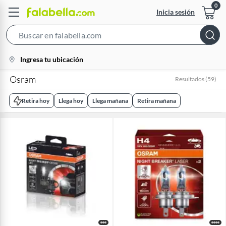
Inicia sesión
Search
Bar
location-
Ingresa tu ubicación
icon
Osram
Resultados
(
59
)
Retira hoy
Llega hoy
Llega mañana
Retira mañana