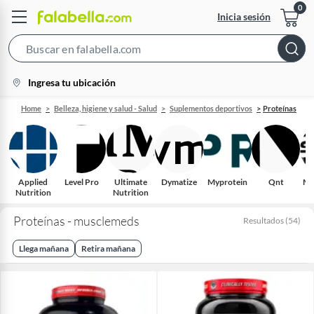
Inicia sesión
Search
Bar
location-
Ingresa tu ubicación
icon
Home
Belleza, higiene y salud - Salud
Suplementos deportivos
Proteínas
Applied
Level Pro
Ultimate
Dymatize
Myprotein
Qnt
Mu
Nutrition
Nutrition
Proteínas - musclemeds
Resultados
(
54
)
Llega mañana
Retira mañana