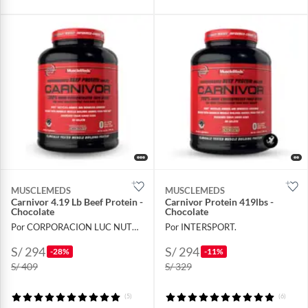
MUSCLEMEDS
MUSCLEMEDS
Carnivor 4.19 Lb Beef Protein -
Carnivor Protein 419lbs -
Chocolate
Chocolate
Por CORPORACION LUC NUTRITION
Por INTERSPORT.
S/ 294
S/ 294
-28%
-11%
S/ 409
S/ 329
(5)
(6)