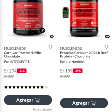
MUSCLEMEDS
MUSCLEMEDS
Carnivor Protein 419lbs -
Proteina Carnivor 2.09 Lb Beef
Chocolate
Protein - Chocolate
Por INTERSPORT.
Por Luc Nutrition
S/ 294
S/ 189
-11%
-39%
S/ 329
S/ 309
(6)
Agregar
Agregar
Patrocinado