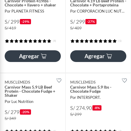
Carnivor Protein 419lbs -
Carnivor 4.19 Lb Beef Protein -
Chocolate + llavero + shaker
Chocolate + Portaproteina
Por PLANETA FITNESS
Por CORPORACION LUC NUTRITION
S/ 299
S/ 299
-29%
-27%
S/ 419
S/ 409
(4)
(1)
Agregar
Agregar
MUSCLEMEDS
MUSCLEMEDS
Carnivor Mass 5.9 LB Beef
Carnivor Mass 5.9 lbs -
Protein - Chocolate Fudge +
Chocolate Fudge
Shaker
Por INTERSPORT.
Por Luc Nutrition
S/ 274.90
-8%
S/ 279
-20%
S/ 299
S/ 349