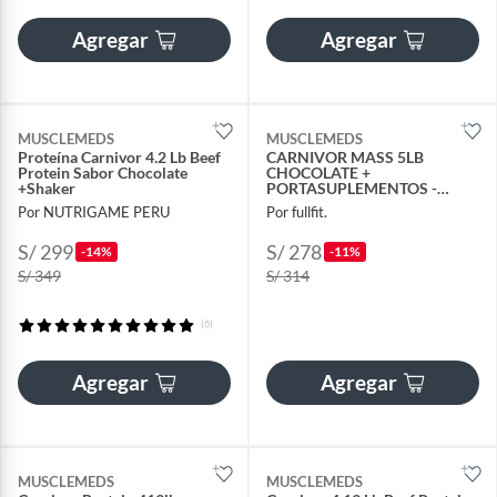
Agregar
Agregar
MUSCLEMEDS
MUSCLEMEDS
Proteína Carnivor 4.2 Lb Beef
CARNIVOR MASS 5LB
Protein Sabor Chocolate
CHOCOLATE +
+Shaker
PORTASUPLEMENTOS -
GANADOR DE MASA
Por NUTRIGAME PERU
Por fullfit.
S/ 299
S/ 278
-14%
-11%
S/ 349
S/ 314
(6)
Agregar
Agregar
MUSCLEMEDS
MUSCLEMEDS