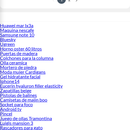
Huawei mar lx3a
Maquina nescafe
Samsung note 10
Bluesky
Ugreen
Horno oster 60 litros
Puertas de madera
Colchones para la columna
Olla ceramica
Mortero de piedra
Moda mujer Cardigans
Gel hidratante facial
Iphone14
Eucerin hyaluron filler elasticity
Zapatillas beige
Pistolas de balines
Camisetas de majin boo
Socket para foco
Android tv
Pincel
Juego de ollas Tramontina
Luigis mansion 3
Rascadores para gato