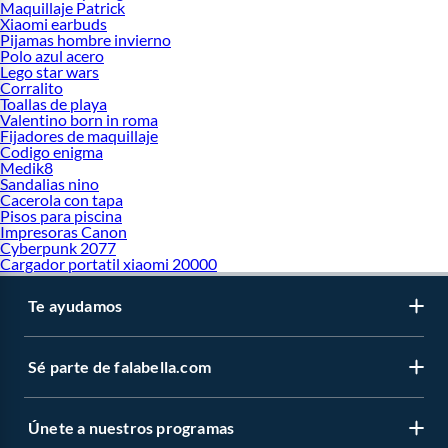
Maquillaje Patrick
Xiaomi earbuds
Pijamas hombre invierno
Polo azul acero
Lego star wars
Corralito
Toallas de playa
Valentino born in roma
Fijadores de maquillaje
Codigo enigma
Medik8
Sandalias nino
Cacerola con tapa
Pisos para piscina
Impresoras Canon
Cyberpunk 2077
Cargador portatil xiaomi 20000
Te ayudamos
Sé parte de falabella.com
Únete a nuestros programas