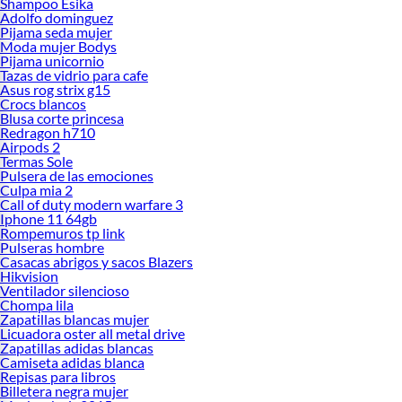
Shampoo Esika
Adolfo dominguez
Pijama seda mujer
Moda mujer Bodys
Pijama unicornio
Tazas de vidrio para cafe
Asus rog strix g15
Crocs blancos
Blusa corte princesa
Redragon h710
Airpods 2
Termas Sole
Pulsera de las emociones
Culpa mia 2
Call of duty modern warfare 3
Iphone 11 64gb
Rompemuros tp link
Pulseras hombre
Casacas abrigos y sacos Blazers
Hikvision
Ventilador silencioso
Chompa lila
Zapatillas blancas mujer
Licuadora oster all metal drive
Zapatillas adidas blancas
Camiseta adidas blanca
Repisas para libros
Billetera negra mujer