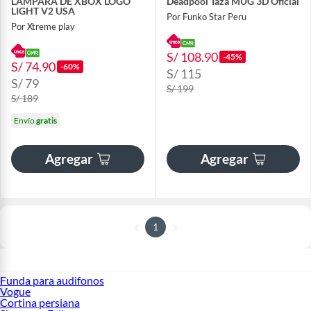
LAMPARA DE XBOX LOGO
Deadpool Taza MUG 3D Oficial
LIGHT V2 USA
Por Funko Star Peru
Por Xtreme play
S/ 108.90
-45%
S/ 74.90
-60%
S/ 115
S/ 79
S/ 199
S/ 189
Envío
gratis
Agregar
Agregar
1
Funda para audifonos
Vogue
Cortina persiana