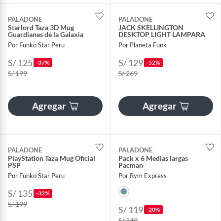
PALADONE
PALADONE
Starlord Taza 3D Mug
JACK SKELLINGTON
Guardianes de la Galaxia
DESKTOP LIGHT LAMPARA
Por Funko Star Peru
Por Planeta Funk
S/ 125
S/ 129
-37%
-52%
S/ 199
S/ 269
Agregar
Agregar
PALADONE
PALADONE
PlayStation Taza Mug Oficial
Pack x 6 Medias largas
PSP
Pacman
Por Funko Star Peru
Por Rym Express
S/ 135
-32%
S/ 199
S/ 119
-20%
S/ 149