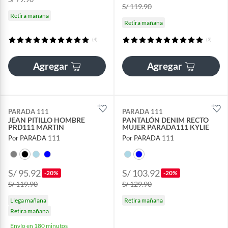
S/ 119.90
Retira mañana
Retira mañana
(4)
(3)
Agregar
Agregar
PARADA 111
PARADA 111
JEAN PITILLO HOMBRE
PANTALÓN DENIM RECTO
PRD111 MARTIN
MUJER PARADA111 KYLIE
Por PARADA 111
Por PARADA 111
S/ 95.92
S/ 103.92
-20%
-20%
S/ 119.90
S/ 129.90
Llega mañana
Retira mañana
Retira mañana
Envío en 180 minutos