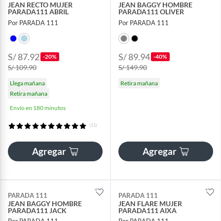
JEAN RECTO MUJER
JEAN BAGGY HOMBRE
PARADA111 ABRIL
PARADA111 OLIVER
Por PARADA 111
Por PARADA 111
S/ 87.92
S/ 89.94
-20%
-40%
S/ 109.90
S/ 149.90
Llega mañana
Retira mañana
Retira mañana
Envío en 180 minutos
(11)
Agregar
Agregar
PARADA 111
PARADA 111
JEAN BAGGY HOMBRE
JEAN FLARE MUJER
PARADA111 JACK
PARADA111 AIXA
Por PARADA 111
Por PARADA 111