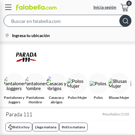
Inicia sesión
Search
Bar
location-
Ingresa tu ubicación
icon
Pantalones y
Pantalones
Casacas y
Polos Mujer
Polos
Blusas Mujer
Joggers
Hombre
abrigos
Parada 111
Resultados
(
110
)
Retira hoy
Llega mañana
Retira mañana