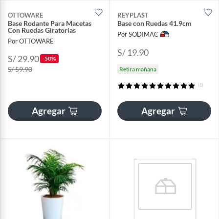
OTTOWARE
REYPLAST
Base Rodante Para Macetas
Base con Ruedas 41.9cm
Con Ruedas Giratorias
Por SODIMAC
Por OTTOWARE
S/ 19.90
S/ 29.90
-50%
S/ 59.90
Retira mañana
(1)
Agregar
Agregar