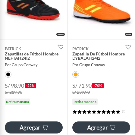
PATRICK
PATRICK
Zapatillas de Fútbol Hombre
Zapatilla De Fútbol Hombre
NEFTAH24I2
DYBALAH24I2
Por Grupo Conway
Por Grupo Conway
S/ 98.90
S/ 71.90
-55%
-70%
S/ 219.90
S/ 239.90
Retira mañana
Retira mañana
(1)
Agregar
Agregar