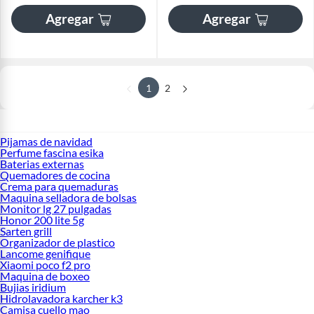
Agregar
Agregar
1
2
Pijamas de navidad
Perfume fascina esika
Baterias externas
Quemadores de cocina
Crema para quemaduras
Maquina selladora de bolsas
Monitor lg 27 pulgadas
Honor 200 lite 5g
Sarten grill
Organizador de plastico
Lancome genifique
Xiaomi poco f2 pro
Maquina de boxeo
Bujias iridium
Hidrolavadora karcher k3
Camisa cuello mao