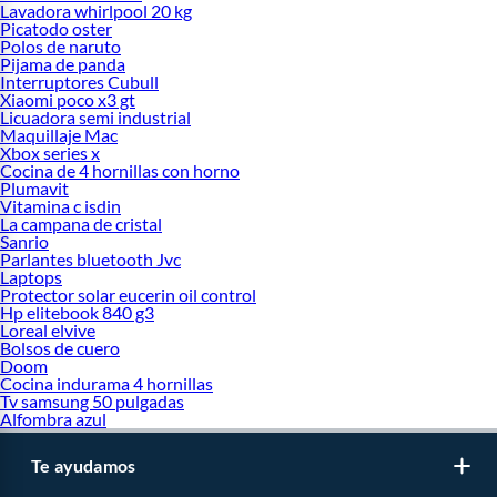
Lavadora whirlpool 20 kg
Picatodo oster
Polos de naruto
Pijama de panda
Interruptores Cubull
Xiaomi poco x3 gt
Licuadora semi industrial
Maquillaje Mac
Xbox series x
Cocina de 4 hornillas con horno
Plumavit
Vitamina c isdin
La campana de cristal
Sanrio
Parlantes bluetooth Jvc
Laptops
Protector solar eucerin oil control
Hp elitebook 840 g3
Loreal elvive
Bolsos de cuero
Doom
Cocina indurama 4 hornillas
Tv samsung 50 pulgadas
Alfombra azul
Te ayudamos