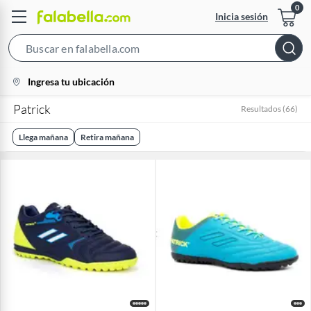
Inicia sesión
Search
Bar
location-
Ingresa tu ubicación
icon
Patrick
Resultados
(
66
)
Llega mañana
Retira mañana