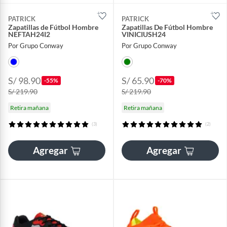
PATRICK
PATRICK
Zapatillas de Fútbol Hombre
Zapatillas De Fútbol Hombre
NEFTAH24I2
VINICIUSH24
Por Grupo Conway
Por Grupo Conway
S/ 98.90
S/ 65.90
-55%
-70%
S/ 219.90
S/ 219.90
Retira mañana
Retira mañana
(3)
(2)
Agregar
Agregar