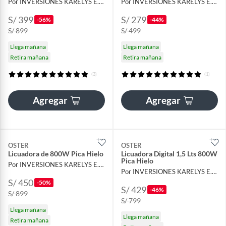
Por INVERSIONES KARELYS E.I.R.L
Por INVERSIONES KARELYS E.I.R.L
S/ 399
S/ 279
-56%
-44%
S/ 899
S/ 499
Llega mañana
Llega mañana
Retira mañana
Retira mañana
(3)
(1)
Agregar
Agregar
OSTER
OSTER
Licuadora de 800W Pica Hielo
Licuadora Digital 1,5 Lts 800W
Pica Hielo
Por INVERSIONES KARELYS E.I.R.L
Por INVERSIONES KARELYS E.I.R.L
S/ 450
-50%
S/ 429
-46%
S/ 899
S/ 799
Llega mañana
Llega mañana
Retira mañana