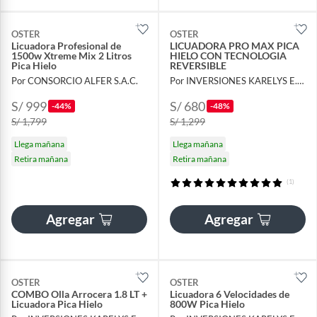
OSTER
OSTER
Licuadora Profesional de
LICUADORA PRO MAX PICA
1500w Xtreme Mix 2 Litros
HIELO CON TECNOLOGIA
Pica Hielo
REVERSIBLE
Por CONSORCIO ALFER S.A.C.
Por INVERSIONES KARELYS E.I.R.L
S/ 999
S/ 680
-44%
-48%
S/ 1,799
S/ 1,299
Llega mañana
Llega mañana
Retira mañana
Retira mañana
(1)
Agregar
Agregar
OSTER
OSTER
COMBO Olla Arrocera 1.8 LT +
Licuadora 6 Velocidades de
Licuadora Pica Hielo
800W Pica Hielo