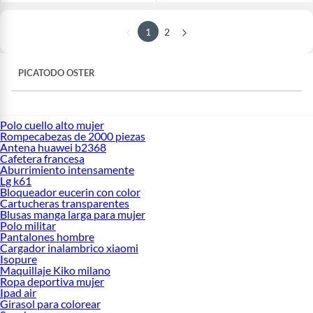
1
2
PICATODO OSTER
Polo cuello alto mujer
Rompecabezas de 2000 piezas
Antena huawei b2368
Cafetera francesa
Aburrimiento intensamente
Lg k61
Bloqueador eucerin con color
Cartucheras transparentes
Blusas manga larga para mujer
Polo militar
Pantalones hombre
Cargador inalambrico xiaomi
Isopure
Maquillaje Kiko milano
Ropa deportiva mujer
Ipad air
Girasol para colorear