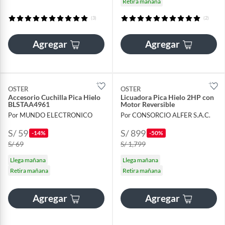
Retira mañana
(3)
(2)
Agregar
Agregar
OSTER
OSTER
Accesorio Cuchilla Pica Hielo
Licuadora Pica Hielo 2HP con
BLSTAA4961
Motor Reversible
Por MUNDO ELECTRONICO
Por CONSORCIO ALFER S.A.C.
S/ 59
S/ 899
-14%
-50%
S/ 69
S/ 1,799
Llega mañana
Llega mañana
Retira mañana
Retira mañana
Agregar
Agregar