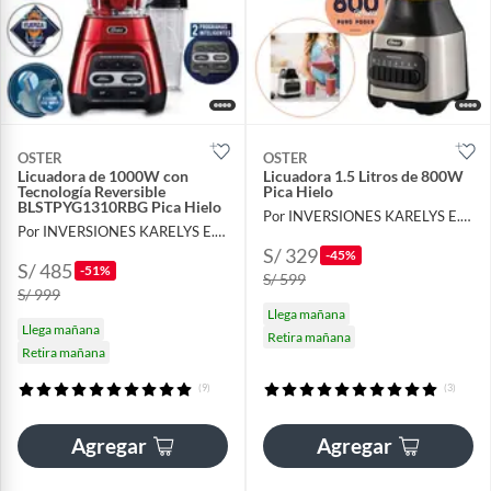
OSTER
OSTER
Licuadora de 1000W con
Licuadora 1.5 Litros de 800W
Tecnología Reversible
Pica Hielo
BLSTPYG1310RBG Pica Hielo
Por INVERSIONES KARELYS E.I.R.L
Por INVERSIONES KARELYS E.I.R.L
S/ 329
-45%
S/ 485
-51%
S/ 599
S/ 999
Llega mañana
Llega mañana
Retira mañana
Retira mañana
(9)
(3)
Agregar
Agregar