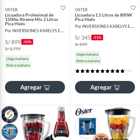
OSTER
OSTER
Licuadora Profesional de
Licuadora 1.5 Litros de 800W
1500w Xtreme Mix 2 Litros
Pica Hielo
Pica Hielo
Por INVERSIONES KARELYS E.I.R.L
Por INVERSIONES KARELYS E.I.R.L
S/ 345
-51%
S/ 899
-50%
S/ 699
S/ 1,799
Llega mañana
Llega mañana
Retira mañana
Retira mañana
(12)
Agregar
Agregar