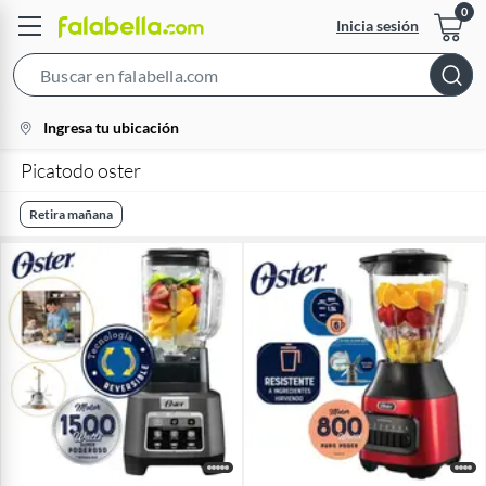
Inicia sesión
Search
Bar
location-
Ingresa tu ubicación
icon
Picatodo oster
Retira mañana