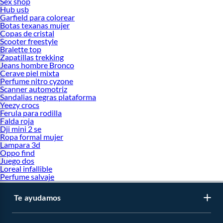
Sex shop
Hub usb
Garfield para colorear
Botas texanas mujer
Copas de cristal
Scooter freestyle
Bralette top
Zapatillas trekking
Jeans hombre Bronco
Cerave piel mixta
Perfume nitro cyzone
Scanner automotriz
Sandalias negras plataforma
Yeezy crocs
Ferula para rodilla
Falda roja
Dji mini 2 se
Ropa formal mujer
Lampara 3d
Oppo find
Juego dos
Loreal infallible
Perfume salvaje
Te ayudamos