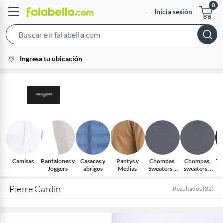
Inicia sesión
Search
Bar
location-
Ingresa tu ubicación
icon
Camisas
Pantalones y
Casacas y
Pantys y
Chompas,
Chompas,
Tr
Joggers
abrigos
Medias
Sweaters y
sweaters y
s
Chalecos
chalecos
Pierre Cardin
Resultados
(
32
)