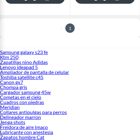
1
Samsung galaxy s23 fe
Ktm 250
Zapatillas nino Adidas
Lenovo ideapad 5
Ampliador de pantalla de celular
Toshiba satellite c45
Canon gx7
Chompa gris
Cargador samsung 45w
Cometas en el cielo
Cuadros con piedras
Meridian
Collares antipulgas para perros
Delineador marron
Jenga shots
Freidora de aire Imaco
Lubricante con anestesia
Zapatos hombre Cat