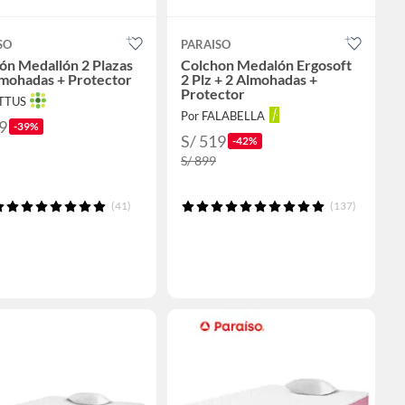
SO
PARAISO
ón Medallón 2 Plazas
Colchon Medalón Ergosoft
lmohadas + Protector
2 Plz + 2 Almohadas +
Protector
OTTUS
Por FALABELLA
9
-39%
S/ 519
-42%
S/ 899
(41)
(137)