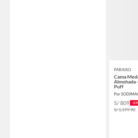
PARAISO
Cama Medal
Almohada +
Puff
Por SODIMA
S/ 809
-33
S/ 1,199.90