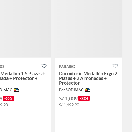
SO
PARAISO
Medallón 1.5 Plazas +
Dormitorio Medallón Ergo 2
ada + Protector +
Plazas + 2 Almohadas +
Protector
ODIMAC
Por SODIMAC
9
S/ 1,009
-33%
-33%
99.90
S/ 1,499.90