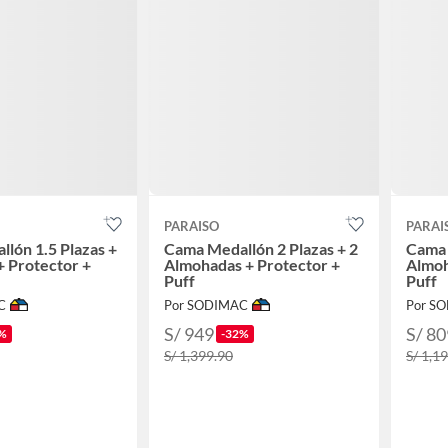
PARAISO
PARAI
lón 1.5 Plazas +
Cama Medallón 2 Plazas + 2
Cama 
 Protector +
Almohadas + Protector +
Almoh
Puff
Puff
C
Por SODIMAC
Por S
S/ 949
S/ 80
%
-32%
S/ 1,399.90
S/ 1,1