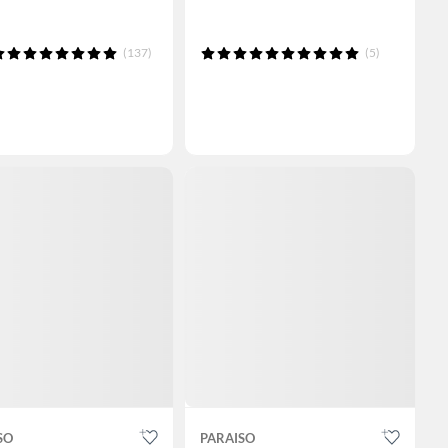
(137)
(5)
SO
PARAISO