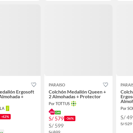
PARAISO
PARAI
dallón Ergosoft
Colchón Medallón Queen +
Colch
1 Almohada +
2 Almohadas + Protector
Ergoso
Almoh
Por TOTTUS
LLA
Por S
S/ 49
-42%
S/ 579
-36%
S/ 529
S/ 599
S/ 899
na