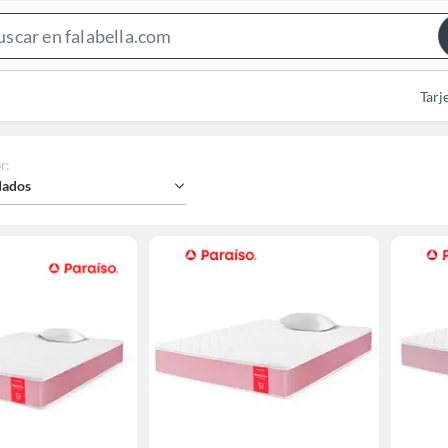
Search
Bar
Tarj
r
:
ados