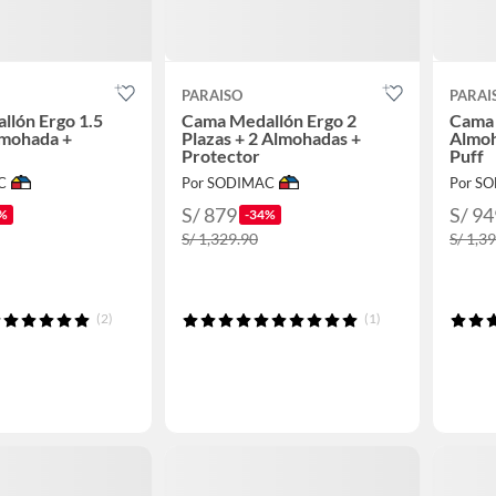
PARAISO
PARAI
lón Ergo 1.5
Cama Medallón Ergo 2
Cama 
lmohada +
Plazas + 2 Almohadas +
Almoh
Protector
Puff
C
Por SODIMAC
Por S
S/ 879
S/ 94
%
-34%
S/ 1,329.90
S/ 1,3
(2)
(1)