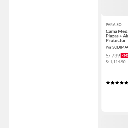
PARAISO
Cama Medal
Plazas + A
Protector
Por SODIMA
S/ 739
-34
S/ 1,114.90