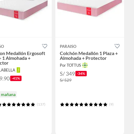
SO
PARAISO
on Medallón Ergosoft
Colchón Medallón 1 Plaza +
 + 1 Almohada +
Almohada + Protector
ctor
Por TOTTUS
ALABELLA
S/ 349
-34%
9.90
-41%
S/ 529
a mañana
(137)
(9)