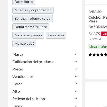
Dormitorio
Muebles y organización
PARAISO
Colchón Pa
Belleza, higiene y salud
Plaza
Deportes y aire libre
Por SODIMA
S/ 379
-23
Maletería y viajes
Ferretería
S/ 494.90
Mundo bebé
Llega maña
Marca
Calificación del producto
Precio
Vendido por
Color
Alto
Relleno del colchón
Largo