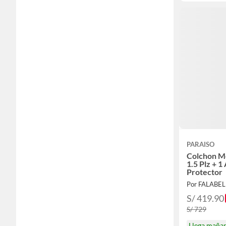
PARAISO
Colchon Me
1.5 Plz + 
Protector
Por FALABE
S/ 419.90
S/ 729
Llega maña