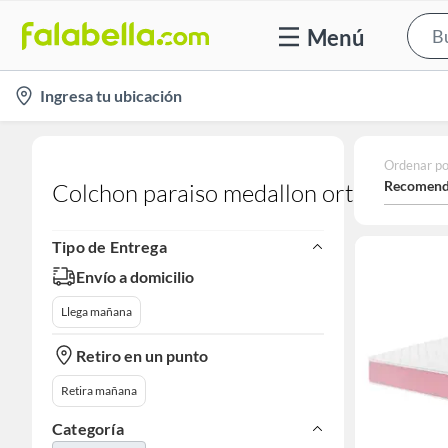
Menú
location-
Ingresa tu ubicación
icon
Ordenar po
Recomend
Colchon paraiso medallon ortopedico
Tipo de Entrega
Envío a domicilio
Llega mañana
Retiro en un punto
Retira mañana
Categoría