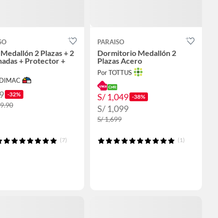
SO
PARAISO
Medallón 2 Plazas + 2
Dormitorio Medallón 2
adas + Protector +
Plazas Acero
Por TOTTUS
ODIMAC
9
-32%
S/ 1,049
-38%
99.90
S/ 1,099
S/ 1,699
(7)
(1)