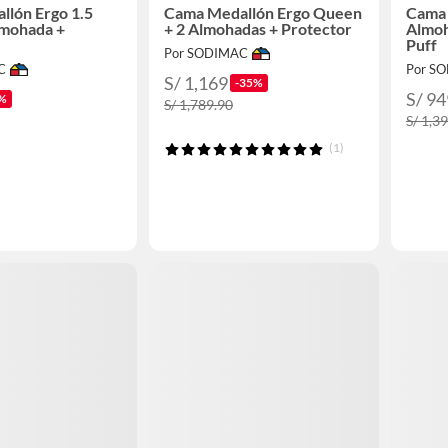
lón Ergo 1.5
Cama Medallón Ergo Queen
Cama 
lmohada +
+ 2 Almohadas + Protector
Almoh
Puff
Por SODIMAC
C
Por S
S/ 1,169
-35%
S/ 94
%
S/ 1,789.90
S/ 1,3
(1)