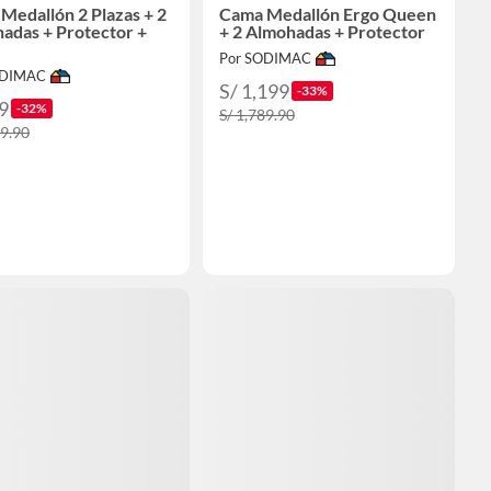
Medallón 2 Plazas + 2
Cama Medallón Ergo Queen
adas + Protector +
+ 2 Almohadas + Protector
Por SODIMAC
ODIMAC
S/ 1,199
-33%
9
-32%
S/ 1,789.90
99.90