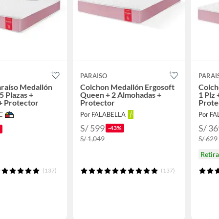
PARAISO
PARAI
raíso Medallón
Colchon Medallón Ergosoft
Colch
5 Plazas +
Queen + 2 Almohadas +
1 Plz
+ Protector
Protector
Prote
C
Por FALABELLA
Por F
S/ 599
S/ 36
-43%
S/ 1,049
S/ 629
Retir
(137)
(137)