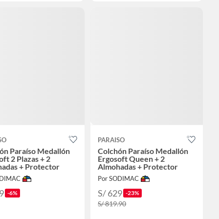
SO
PARAISO
ón Paraíso Medallón
Colchón Paraíso Medallón
ft 2 Plazas + 2
Ergosoft Queen + 2
adas + Protector
Almohadas + Protector
ODIMAC
Por SODIMAC
9
S/ 629
-6%
-23%
S/ 819.90