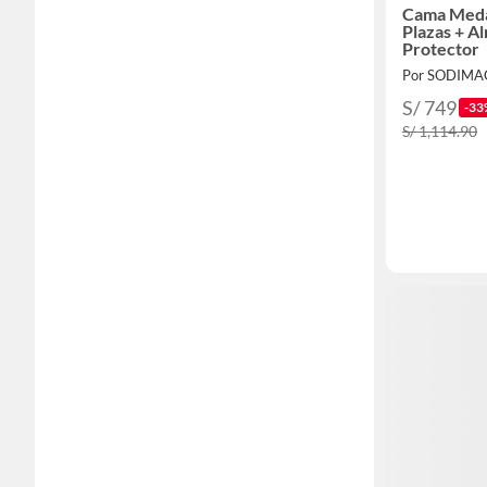
Cama Medal
Plazas + A
Protector
Por SODIMA
S/ 749
-33
S/ 1,114.90