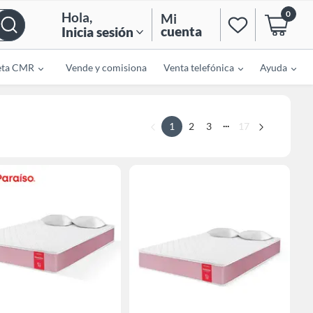
0
Hola
,
Mi
cuenta
Inicia sesión
eta CMR
Vende y comisiona
Venta telefónica
Ayuda
...
1
2
3
17