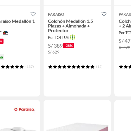
PARAISO
PARAI
raíso Medallón 1
Colchón Medallón 1.5
Colch
Plazas + Almohada +
+ 2 A
Protector
C
Por T
Por TOTTUS
S/ 47
%
S/ 389
-38%
S/ 779
S/ 629
na
(137)
(12)