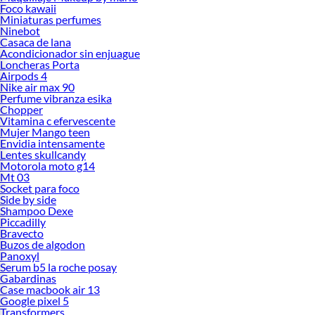
Foco kawaii
Miniaturas perfumes
Ninebot
Casaca de lana
Acondicionador sin enjuague
Loncheras Porta
Airpods 4
Nike air max 90
Perfume vibranza esika
Chopper
Vitamina c efervescente
Mujer Mango teen
Envidia intensamente
Lentes skullcandy
Motorola moto g14
Mt 03
Socket para foco
Side by side
Shampoo Dexe
Piccadilly
Bravecto
Buzos de algodon
Panoxyl
Serum b5 la roche posay
Gabardinas
Case macbook air 13
Google pixel 5
Transformers