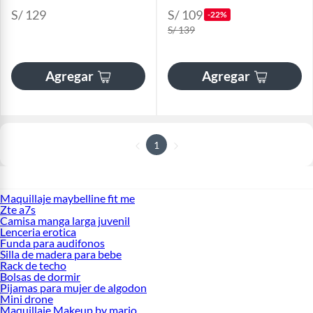
S/ 129
S/ 109
-22%
S/ 139
Agregar
Agregar
1
Maquillaje maybelline fit me
Zte a7s
Camisa manga larga juvenil
Lenceria erotica
Funda para audifonos
Silla de madera para bebe
Rack de techo
Bolsas de dormir
Pijamas para mujer de algodon
Mini drone
Maquillaje Makeup by mario