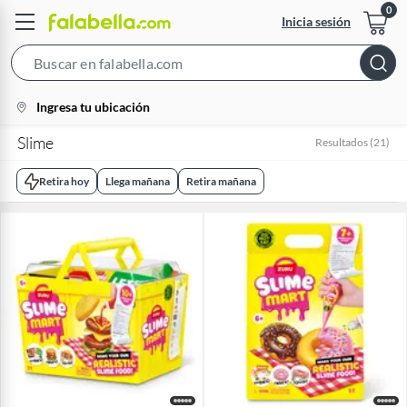
Inicia sesión
Search
Bar
location-
Ingresa tu ubicación
icon
Slime
Resultados
(
21
)
Retira hoy
Llega mañana
Retira mañana