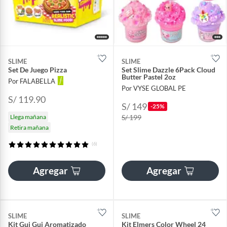
SLIME
SLIME
Set De Juego Pizza
Set Slime Dazzle 6Pack Cloud
Butter Pastel 2oz
Por FALABELLA
Por VYSE GLOBAL PE
S/ 119.90
S/ 149
-25%
Llega mañana
S/ 199
Retira mañana
(6)
Agregar
Agregar
SLIME
SLIME
Kit Gui Gui Aromatizado
Kit Elmers Color Wheel 24