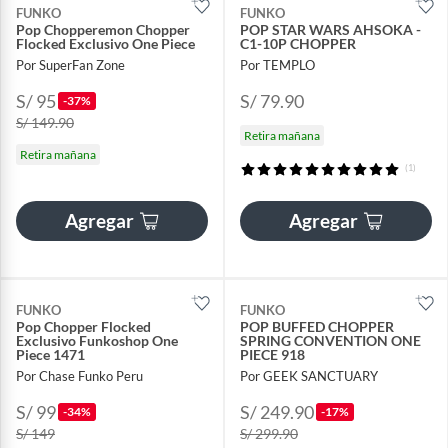
FUNKO
FUNKO
Pop Chopperemon Chopper
POP STAR WARS AHSOKA -
Flocked Exclusivo One Piece
C1-10P CHOPPER
Por SuperFan Zone
Por TEMPLO
S/ 95
S/ 79.90
-37%
S/ 149.90
Retira mañana
Retira mañana
(1)
Agregar
Agregar
FUNKO
FUNKO
Pop Chopper Flocked
POP BUFFED CHOPPER
Exclusivo Funkoshop One
SPRING CONVENTION ONE
Piece 1471
PIECE 918
Por Chase Funko Peru
Por GEEK SANCTUARY
S/ 99
S/ 249.90
-34%
-17%
S/ 149
S/ 299.90