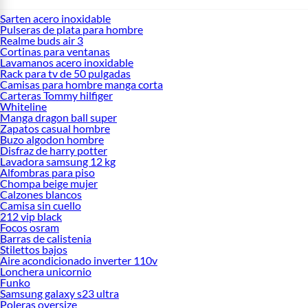
Sarten acero inoxidable
Pulseras de plata para hombre
Realme buds air 3
Cortinas para ventanas
Lavamanos acero inoxidable
Rack para tv de 50 pulgadas
Camisas para hombre manga corta
Carteras Tommy hilfiger
Whiteline
Manga dragon ball super
Zapatos casual hombre
Buzo algodon hombre
Disfraz de harry potter
Lavadora samsung 12 kg
Alfombras para piso
Chompa beige mujer
Calzones blancos
Camisa sin cuello
212 vip black
Focos osram
Barras de calistenia
Stilettos bajos
Aire acondicionado inverter 110v
Lonchera unicornio
Funko
Samsung galaxy s23 ultra
Poleras oversize