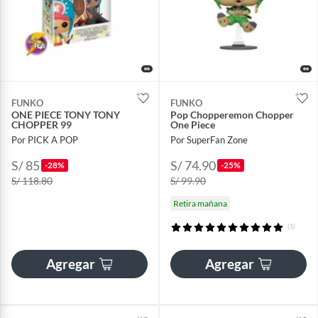
FUNKO
FUNKO
ONE PIECE TONY TONY
Pop Chopperemon Chopper
CHOPPER 99
One Piece
Por PICK A POP
Por SuperFan Zone
S/ 85
S/ 74.90
-28%
-25%
S/ 118.80
S/ 99.90
Retira mañana
(1)
Agregar
Agregar