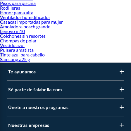
Pisos para piscina
Rodilleras
Honor gama alta
Ventilador humidificador
Casacas importadas para mujer
Amoladora bosch grande
Lenovo m10
Colchones sin resortes
Chompas de polar
Vestido azul
Pulsera amatista
Tinte azul para cabello
Samsung a25 g
Te ayudamos
Sé parte de falabella.com
Únete a nuestros programas
Nuestras empresas