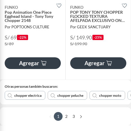
FUNKO
FUNKO
Pop Animation One Piece
POP TONY TONY CHOPPER
Egghead Island - Tony Tony
FLOCKED TEXTURA
Chopper 2148
AFELPADA EXCLUSIVO ONE
PIECE 99
Por POPTOONS CULTURE
Por GEEK SANCTUARY
S/ 69
S/ 149.90
-22%
-25%
S/ 89
S/ 199.90
Agregar
Agregar
Otras personas también buscaron:
chopper electrica
chopper peluche
chopper moto
1
2
3