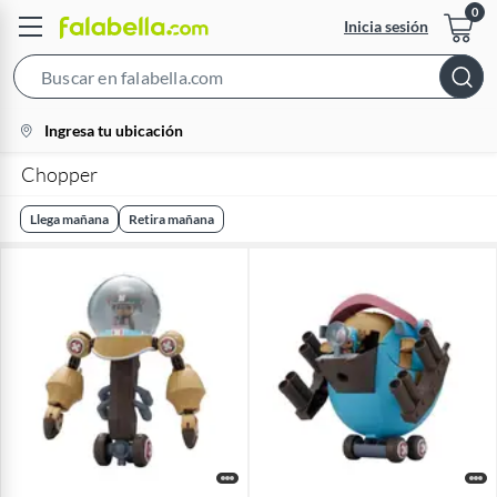
Inicia sesión
Search
Bar
location-
Ingresa tu ubicación
icon
Chopper
Llega mañana
Retira mañana