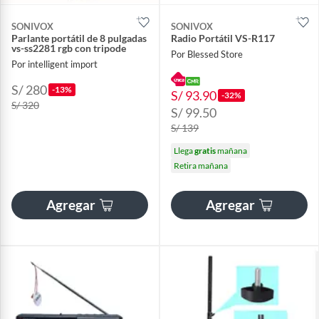
SONIVOX
SONIVOX
Parlante portátil de 8 pulgadas
Radio Portátil VS-R117
vs-ss2281 rgb con tripode
Por Blessed Store
Por intelligent import
S/ 280
-13%
S/ 93.90
-32%
S/ 320
S/ 99.50
S/ 139
Llega
gratis
mañana
Retira mañana
Agregar
Agregar