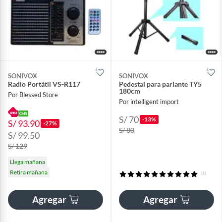
SONIVOX
SONIVOX
Radio Portátil VS-R117
Pedestal para parlante TY5
180cm
Por Blessed Store
Por intelligent import
S/ 70
-13%
S/ 93.90
-27%
S/ 80
S/ 99.50
S/ 129
Llega mañana
Retira mañana
(1)
Agregar
Agregar