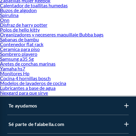
Zapatillas mujer Reebok
Calentador de toallitas humedas
Buzos de algodon
Spirulina
Onn
Disfraz de harry potter
Polos de hello kitty
Organizadores y neceseres maquillaje Bubba bags
Sabanas de bambu
Contenedor flat rack
Ceramica para piso
Sombrero playero
Samsung a35 5g
Aretes de conchas marinas
Yamaha hs7
Monitores Hp
Cocina 4 hornillas bosch
Modelos de lavaderos de cocina
Lubricantes a base de agua
Nexgard para que sirve
Te ayudamos
Sé parte de falabella.com