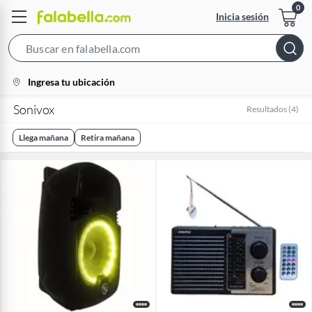
Inicia sesión
Search
Bar
location-
Ingresa tu ubicación
icon
Sonivox
Resultados
(
4
)
Llega mañana
Retira mañana