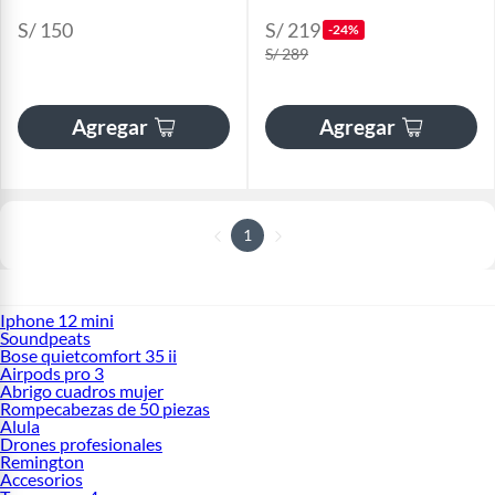
S/ 150
S/ 219
-24%
S/ 289
Agregar
Agregar
1
Iphone 12 mini
Soundpeats
Bose quietcomfort 35 ii
Airpods pro 3
Abrigo cuadros mujer
Rompecabezas de 50 piezas
Alula
Drones profesionales
Remington
Accesorios