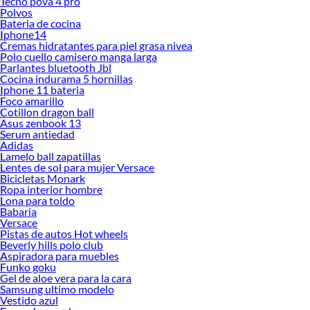
Tecno pova 4 pro
Polvos
Bateria de cocina
Iphone14
Cremas hidratantes para piel grasa nivea
Polo cuello camisero manga larga
Parlantes bluetooth Jbl
Cocina indurama 5 hornillas
Iphone 11 bateria
Foco amarillo
Cotillon dragon ball
Asus zenbook 13
Serum antiedad
Adidas
Lamelo ball zapatillas
Lentes de sol para mujer Versace
Bicicletas Monark
Ropa interior hombre
Lona para toldo
Babaria
Versace
Pistas de autos Hot wheels
Beverly hills polo club
Aspiradora para muebles
Funko goku
Gel de aloe vera para la cara
Samsung ultimo modelo
Vestido azul