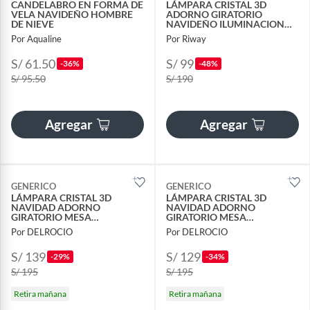
CANDELABRO EN FORMA DE
LÁMPARA CRISTAL 3D
VELA NAVIDEÑO HOMBRE
ADORNO GIRATORIO
DE NIEVE
NAVIDEÑO ILUMINACION
LED USB Y PILAS
Por Aqualine
Por Riway
S/ 61.50
S/ 99
-36%
-48%
S/ 95.50
S/ 190
Agregar
Agregar
GENERICO
GENERICO
LÁMPARA CRISTAL 3D
LÁMPARA CRISTAL 3D
NAVIDAD ADORNO
NAVIDAD ADORNO
GIRATORIO MESA
GIRATORIO MESA
DECORATIVO ILUMINACION
DECORATIVO ILUMINACION
Por DELROCIO
Por DELROCIO
LED PILAS Y USB
LED PILAS Y USB
S/ 139
S/ 129
-29%
-34%
S/ 195
S/ 195
Retira mañana
Retira mañana