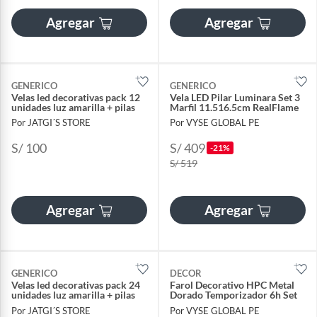
Agregar
Agregar
GENERICO
GENERICO
Velas led decorativas pack 12
Vela LED Pilar Luminara Set 3
unidades luz amarilla + pilas
Marfil 11.516.5cm RealFlame
Por JATGI´S STORE
Por VYSE GLOBAL PE
S/ 100
S/ 409
-21%
S/ 519
Agregar
Agregar
GENERICO
DECOR
Velas led decorativas pack 24
Farol Decorativo HPC Metal
unidades luz amarilla + pilas
Dorado Temporizador 6h Set
Por JATGI´S STORE
Por VYSE GLOBAL PE