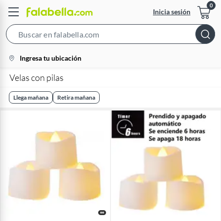
Inicia sesión
Search
Bar
location-
Ingresa tu ubicación
icon
Velas con pilas
Llega mañana
Retira mañana