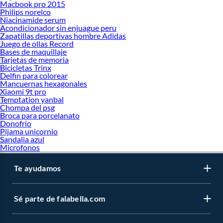
Macbook pro 2015
Philips norelco
Niacinamide serum
Acondicionador sin enjuague peru
Zapatillas deportivas hombre Adidas
Juego de ollas Record
Bases de maquillaje
Tarjetas de memoria
Bicicletas Trinx
Delfin para colorear
Mancuernas hexagonales
Xiaomi 9t pro
Temptation yanbal
Chompa del psg
Broca para porcelanato
Donofrio
Pijama unicornio
Sandalia azul
Microfonos
Te ayudamos
Sé parte de falabella.com