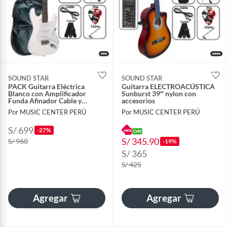
SOUND STAR
SOUND STAR
PACK Guitarra Eléctrica
Guitarra ELECTROACÚSTICA
Blanco con Amplificador
Sunburst 39″ nylon con
Funda Afinador Cable y
accesorios
Accesorios
Por MUSIC CENTER PERÚ
Por MUSIC CENTER PERÚ
S/ 699
-27%
S/ 345.90
S/ 960
-19%
S/ 365
S/ 425
Agregar
Agregar