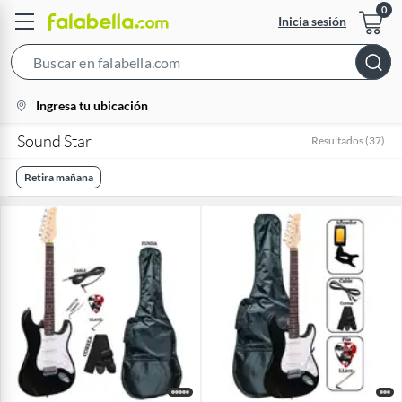
Inicia sesión
Search
Bar
location-
Ingresa tu ubicación
icon
Sound Star
Resultados
(
37
)
Retira mañana