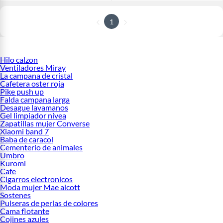
1
Hilo calzon
Ventiladores Miray
La campana de cristal
Cafetera oster roja
Pike push up
Falda campana larga
Desague lavamanos
Gel limpiador nivea
Zapatillas mujer Converse
Xiaomi band 7
Baba de caracol
Cementerio de animales
Umbro
Kuromi
Cafe
Cigarros electronicos
Moda mujer Mae alcott
Sostenes
Pulseras de perlas de colores
Cama flotante
Cojines azules