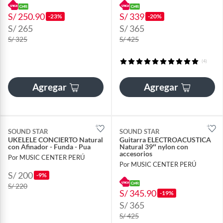
S/ 250.90
S/ 339
-23%
-20%
S/ 265
S/ 365
S/ 325
S/ 425
(4)
Agregar
Agregar
SOUND STAR
SOUND STAR
UKELELE CONCIERTO Natural
Guitarra ELECTROACUSTICA
con Afinador - Funda - Pua
Natural 39″ nylon con
accesorios
Por MUSIC CENTER PERÚ
Por MUSIC CENTER PERÚ
S/ 200
-9%
S/ 220
S/ 345.90
-19%
S/ 365
S/ 425