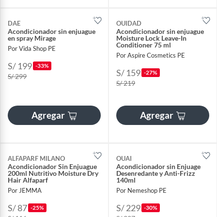
DAE
OUIDAD
Acondicionador sin enjuague
Acondicionador sin enjuague
en spray Mirage
Moisture Lock Leave-In
Conditioner 75 ml
Por Vida Shop PE
Por Aspire Cosmetics PE
S/ 199
-33%
S/ 159
-27%
S/ 299
S/ 219
Agregar
Agregar
ALFAPARF MILANO
OUAI
Acondicionador Sin Enjuague
Acondicionador sin Enjuage
200ml Nutritivo Moisture Dry
Desenredante y Anti-Frizz
Hair Alfaparf
140ml
Por JEMMA
Por Nemeshop PE
S/ 87
S/ 229
-25%
-30%