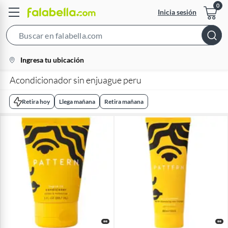
Inicia sesión
Search
Bar
location-
Ingresa tu ubicación
icon
Acondicionador sin enjuague peru
Retira hoy
Llega mañana
Retira mañana