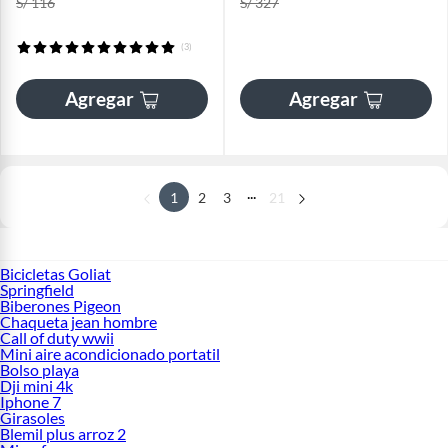
S/ 116
S/ 327
(3)
Agregar
Agregar
...
1
2
3
21
Bicicletas Goliat
Springfield
Biberones Pigeon
Chaqueta jean hombre
Call of duty wwii
Mini aire acondicionado portatil
Bolso playa
Dji mini 4k
Iphone 7
Girasoles
Blemil plus arroz 2