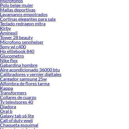
Microfonos
Polo beige mujer
Mallas deportivas
Lavamanos empotrados
Cortinas elegantes para sala
Teclado redragon mitra
Kirby
Aminexil
Tower 28 beauty
Microfono sennheiser
Sony wi c400
Hp elitebook 840
Glucometro
Nike flex
Gabardina hombre
Aire acondicionado 36000 btu
Calibradores y vernier digitales
Cargador samsung 25w
Alfombra de flores tarma
Kappa
Transformers
Collares de cuarzo
Tv televisores 40
Diadora
Oral b
Galaxy tab s6 lite
Call of duty wwii
Chaqueta esquimal