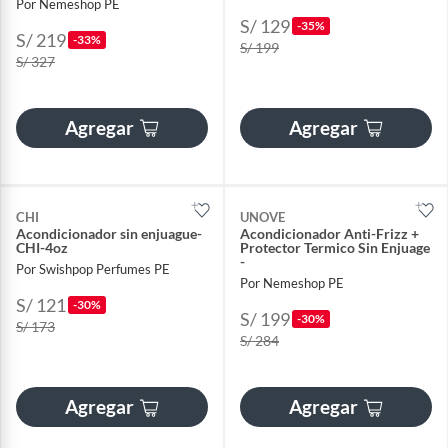
Por Nemeshop PE
S/ 129
-35%
S/ 219
-33%
S/ 199
S/ 327
Agregar
Agregar
CHI
UNOVE
Acondicionador sin enjuague-
Acondicionador Anti-Frizz +
CHI-4oz
Protector Termico Sin Enjuage
-
Por Swishpop Perfumes PE
Por Nemeshop PE
S/ 121
-30%
S/ 199
-30%
S/ 173
S/ 284
Agregar
Agregar