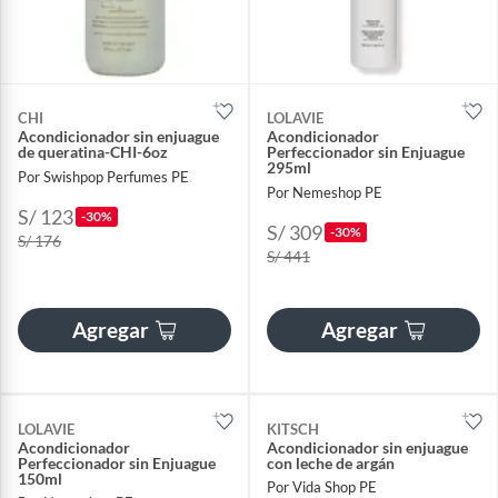
CHI
LOLAVIE
Acondicionador sin enjuague
Acondicionador
de queratina-CHI-6oz
Perfeccionador sin Enjuague
295ml
Por Swishpop Perfumes PE
Por Nemeshop PE
S/ 123
-30%
S/ 309
-30%
S/ 176
S/ 441
Agregar
Agregar
LOLAVIE
KITSCH
Acondicionador
Acondicionador sin enjuague
Perfeccionador sin Enjuague
con leche de argán
150ml
Por Vida Shop PE