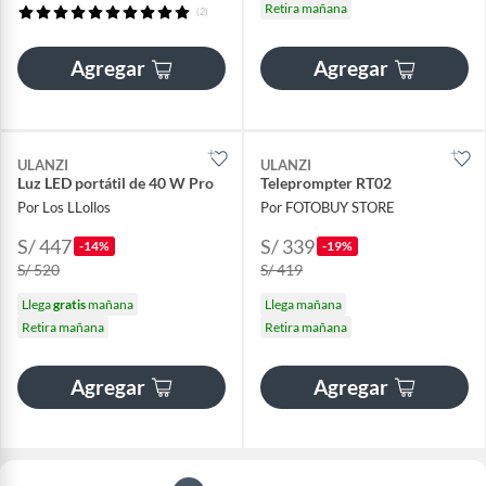
Retira mañana
(2)
Agregar
Agregar
ULANZI
ULANZI
Luz LED portátil de 40 W Pro
Teleprompter RT02
Por Los LLollos
Por FOTOBUY STORE
S/ 447
S/ 339
-14%
-19%
S/ 520
S/ 419
Llega
gratis
mañana
Llega mañana
Retira mañana
Retira mañana
Agregar
Agregar