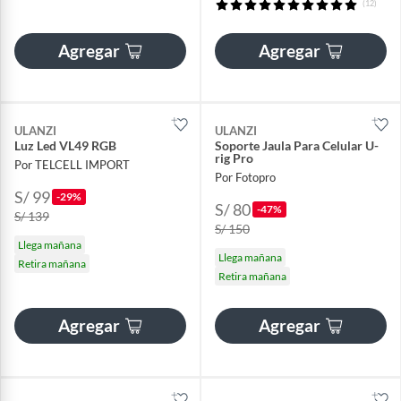
(12)
Agregar
Agregar
ULANZI
ULANZI
Luz Led VL49 RGB
Soporte Jaula Para Celular U-
rig Pro
Por TELCELL IMPORT
Por Fotopro
S/ 99
-29%
S/ 80
-47%
S/ 139
S/ 150
Llega mañana
Llega mañana
Retira mañana
Retira mañana
Agregar
Agregar