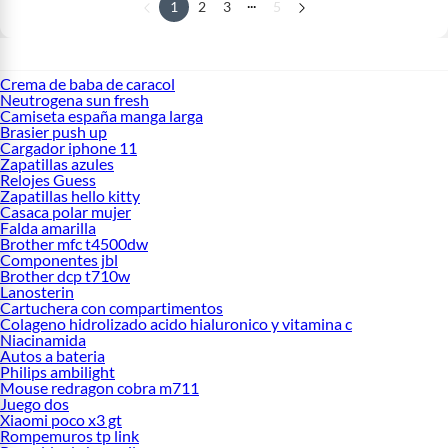
...
1
2
3
5
Crema de baba de caracol
Neutrogena sun fresh
Camiseta españa manga larga
Brasier push up
Cargador iphone 11
Zapatillas azules
Relojes Guess
Zapatillas hello kitty
Casaca polar mujer
Falda amarilla
Brother mfc t4500dw
Componentes jbl
Brother dcp t710w
Lanosterin
Cartuchera con compartimentos
Colageno hidrolizado acido hialuronico y vitamina c
Niacinamida
Autos a bateria
Philips ambilight
Mouse redragon cobra m711
Juego dos
Xiaomi poco x3 gt
Rompemuros tp link