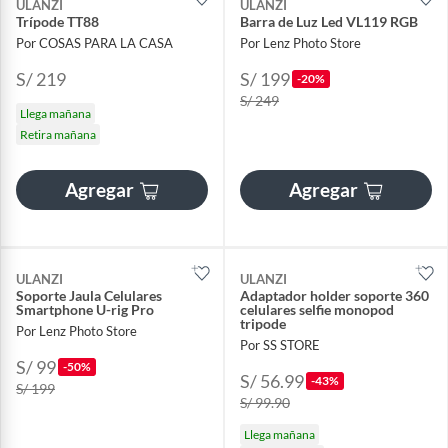
ULANZI
ULANZI
Trípode TT88
Barra de Luz Led VL119 RGB
Por COSAS PARA LA CASA
Por Lenz Photo Store
S/ 219
S/ 199
-20%
S/ 249
Llega mañana
Retira mañana
Agregar
Agregar
ULANZI
ULANZI
Soporte Jaula Celulares
Adaptador holder soporte 360
Smartphone U-rig Pro
celulares selfie monopod
tripode
Por Lenz Photo Store
Por SS STORE
S/ 99
-50%
S/ 56.99
-43%
S/ 199
S/ 99.90
Llega mañana