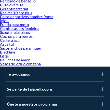
Peroxido de benzoilo
Buzo oversize
Gel antibacterial
Realme 10 pro plus
Polos deportivos hombre Puma
Igloo
Funda para moto
Camisetas bts feminina
Scooter electricos
Coches para perros
Cartera azul
Asus tuf
Sacos anchos para mujer
Blackline
Lg q6
Peluches de amor
Vasos de vidrio con tapa
Te ayudamos
Sé parte de falabella.com
Únete a nuestros programas