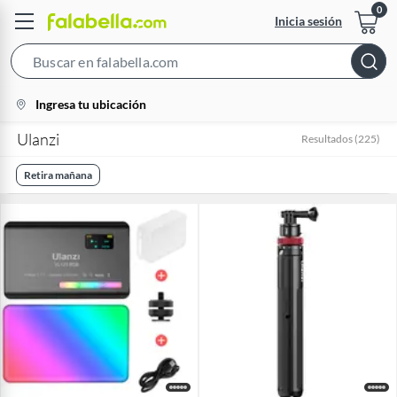
Inicia sesión
Search
Bar
location-
Ingresa tu ubicación
icon
Ulanzi
Resultados
(
225
)
Retira mañana