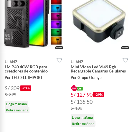
ULANZI
ULANZI
LM P40 40W RGB para
Mini Video Led Vl49 Rgb
creadores de contenido
Recargable Cámaras Celulares
Por TELCELL IMPORT
Por Grupo Orange
S/ 309
-23%
S/ 127.90
S/ 399
-29%
S/ 135.50
Llega mañana
S/ 180
Retira mañana
Llega mañana
Retira mañana