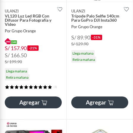
ULANZI
ULANZI
VL120 Luz Led RGB Con
Trípode Palo Selfie 140cm
Difusor Para Fotografía y
Para GoPro DJI Insta360
Video
Por Grupo Orange
Por Grupo Orange
S/ 89.90
-31%
S/ 129.90
S/ 157.90
-21%
Llega mañana
S/ 166.50
Retira mañana
S/ 199.90
Llega mañana
Retira mañana
(1)
Agregar
Agregar