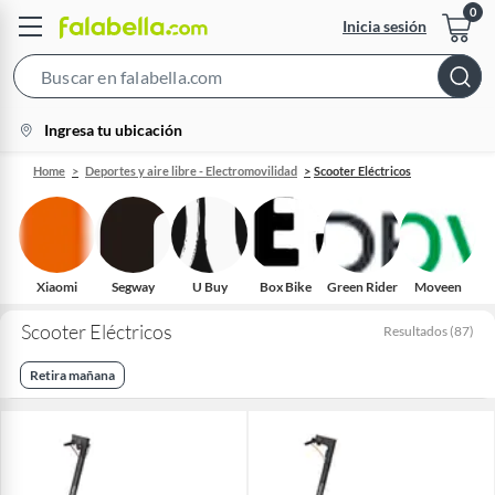
Inicia sesión
Search
Bar
location-
Ingresa tu ubicación
icon
Home
Deportes y aire libre - Electromovilidad
Scooter Eléctricos
Xiaomi
Segway
U Buy
Box Bike
Green Rider
Moveen
Scooter Eléctricos
Resultados
(
87
)
Retira mañana