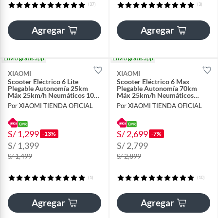
(37)
(3)
Agregar
Agregar
Envío
gratis
app
Envío
gratis
app
XIAOMI
XIAOMI
Scooter Eléctrico 6 Lite
Scooter Eléctrico 6 Max
Plegable Autonomía 25km
Plegable Autonomía 70km
Máx 25km/h Neumáticos 10"
Máx 25km/h Neumáticos
500W Suspensión
12"1100W Suspensión
Por XIAOMI TIENDA OFICIAL
Por XIAOMI TIENDA OFICIAL
S/ 1,299
S/ 2,699
-13%
-7%
S/ 1,399
S/ 2,799
S/ 1,499
S/ 2,899
(1)
(10)
Agregar
Agregar