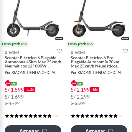
Envío
gratis
app
Envío
gratis
app
XIAOMI
XIAOMI
Scooter Eléctrico 6 Plegable
Scooter Eléctrico 6 Pro
Autonomía 45km Máx 25km/h
Plegable Autonomía 70km
Neumáticos 12" 800W
Máx 25km/h Neumáticos
Suspensión
12"1000W Suspensión
Por XIAOMI TIENDA OFICIAL
Por XIAOMI TIENDA OFICIAL
S/ 1,599
S/ 2,199
-11%
-8%
S/ 1,699
S/ 2,299
S/ 1,799
S/ 2,399
(37)
(3)
Agregar
Agregar