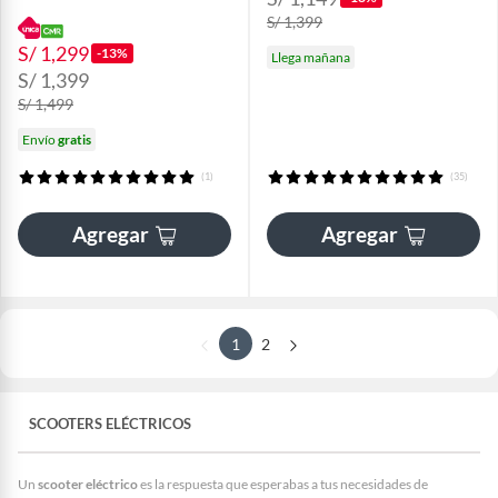
S/ 1,399
S/ 1,299
-13%
Llega mañana
S/ 1,399
S/ 1,499
Envío
gratis
(1)
(35)
Agregar
Agregar
1
2
SCOOTERS ELÉCTRICOS
Un
scooter eléctrico
es la respuesta que esperabas a tus necesidades de