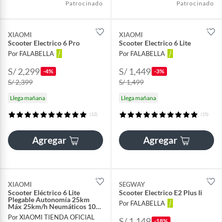
Patrocinado
Patrocinado
XIAOMI
XIAOMI
Scooter Electrico 6 Pro
Scooter Electrico 6 Lite
Por FALABELLA
Por FALABELLA
S/ 2,299
S/ 1,449
-4%
-3%
S/ 2,399
S/ 1,499
Llega mañana
Llega mañana
(12)
(15)
Agregar
Agregar
XIAOMI
SEGWAY
Scooter Eléctrico 6 Lite
Scooter Electrico E2 Plus Ii
Plegable Autonomía 25km
Por FALABELLA
Máx 25km/h Neumáticos 10"
500W Suspensión
Por XIAOMI TIENDA OFICIAL
S/ 1,149
-18%