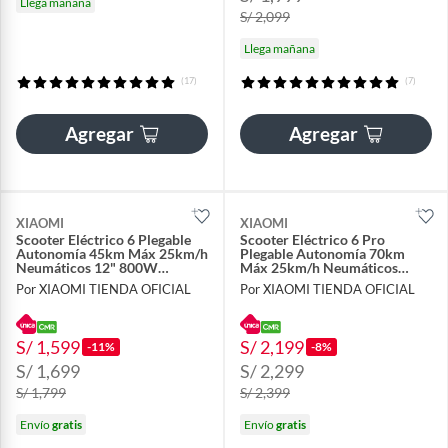
Llega mañana
S/ 2,099
Llega mañana
(17)
(7)
Agregar
Agregar
XIAOMI
XIAOMI
Scooter Eléctrico 6 Plegable
Scooter Eléctrico 6 Pro
Autonomía 45km Máx 25km/h
Plegable Autonomía 70km
Neumáticos 12" 800W
Máx 25km/h Neumáticos
Suspensión
12"1000W Suspensión
Por XIAOMI TIENDA OFICIAL
Por XIAOMI TIENDA OFICIAL
S/ 1,599
S/ 2,199
-11%
-8%
S/ 1,699
S/ 2,299
S/ 1,799
S/ 2,399
Envío
gratis
Envío
gratis