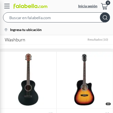
Inicia sesión
Search
Bar
location-
Ingresa tu ubicación
icon
Washburn
Resultados
(
10
)