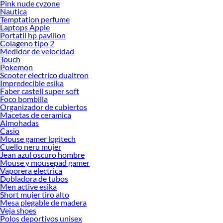
Pink nude cyzone
Nautica
Temptation perfume
Laptops Apple
Portatil hp pavilion
Colageno tipo 2
Medidor de velocidad
Touch
Pokemon
Scooter electrico dualtron
Impredecible esika
Faber castell super soft
Foco bombilla
Organizador de cubiertos
Macetas de ceramica
Almohadas
Casio
Mouse gamer logitech
Cuello neru mujer
Jean azul oscuro hombre
Mouse y mousepad gamer
Vaporera electrica
Dobladora de tubos
Men active esika
Short mujer tiro alto
Mesa plegable de madera
Veja shoes
Polos deportivos unisex