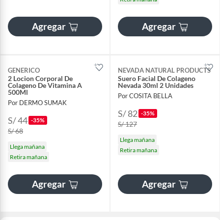
Agregar
Agregar
GENERICO
NEVADA NATURAL PRODUCTS
2 Locion Corporal De
Suero Facial De Colageno
Colageno De Vitamina A
Nevada 30ml 2 Unidades
500Ml
Por COSITA BELLA
Por DERMO SUMAK
S/ 82
-35%
S/ 44
-35%
S/ 127
S/ 68
Llega mañana
Llega mañana
Retira mañana
Retira mañana
Agregar
Agregar