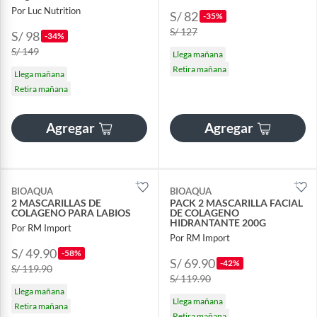
Por Luc Nutrition
S/ 82
-35%
S/ 127
S/ 98
-34%
S/ 149
Llega mañana
Retira mañana
Llega mañana
Retira mañana
Agregar
Agregar
BIOAQUA
BIOAQUA
2 MASCARILLAS DE
PACK 2 MASCARILLA FACIAL
COLAGENO PARA LABIOS
DE COLAGENO
HIDRANTANTE 200G
Por RM Import
Por RM Import
S/ 49.90
-58%
S/ 69.90
-42%
S/ 119.90
S/ 119.90
Llega mañana
Llega mañana
Retira mañana
Retira mañana