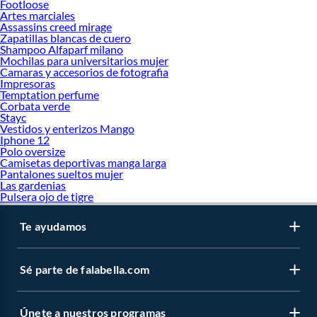
Footloose
Artes marciales
Assassins creed mirage
Zapatillas blancas de cuero
Shampoo Alfaparf milano
Mochilas para universitarios mujer
Camaras y accesorios de fotografia
Impresoras
Temptation perfume
Corbata verde
Stayc
Vestidos y enterizos Mango
Iphone 12
Polo oversize
Camisetas deportivas manga larga
Pantalones sueltos mujer
Las gardenias
Pulsera ojo de tigre
Te ayudamos
Sé parte de falabella.com
Únete a nuestros programas