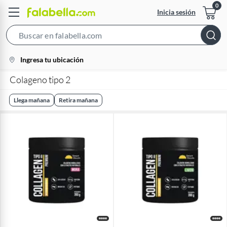
Inicia sesión
Search
Bar
location-
Ingresa tu ubicación
icon
Colageno tipo 2
Llega mañana
Retira mañana