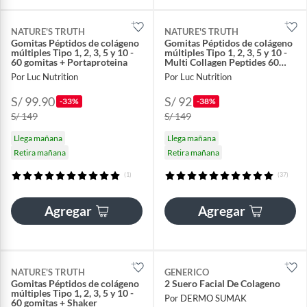
NATURE'S TRUTH
NATURE'S TRUTH
Gomitas Péptidos de colágeno
Gomitas Péptidos de colágeno
múltiples Tipo 1, 2, 3, 5 y 10 -
múltiples Tipo 1, 2, 3, 5 y 10 -
60 gomitas + Portaproteina
Multi Collagen Peptides 60
gomitas
Por Luc Nutrition
Por Luc Nutrition
S/ 99.90
S/ 92
-33%
-38%
S/ 149
S/ 149
Llega mañana
Llega mañana
Retira mañana
Retira mañana
(1)
(37)
Agregar
Agregar
NATURE'S TRUTH
GENERICO
Gomitas Péptidos de colágeno
2 Suero Facial De Colageno
múltiples Tipo 1, 2, 3, 5 y 10 -
Por DERMO SUMAK
60 gomitas + Shaker