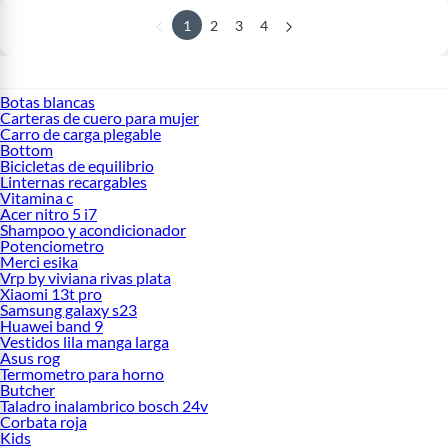
1
2
3
4
Botas blancas
Carteras de cuero para mujer
Carro de carga plegable
Bottom
Bicicletas de equilibrio
Linternas recargables
Vitamina c
Acer nitro 5 i7
Shampoo y acondicionador
Potenciometro
Merci esika
Vrp by viviana rivas plata
Xiaomi 13t pro
Samsung galaxy s23
Huawei band 9
Vestidos lila manga larga
Asus rog
Termometro para horno
Butcher
Taladro inalambrico bosch 24v
Corbata roja
Kids