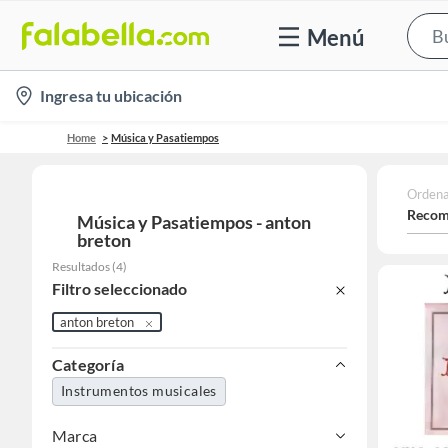
Menú
location-
Ingresa tu ubicación
icon
Home
Música y Pasatiempos
Ordena
Recom
Música y Pasatiempos - anton
breton
Resultados
(
4
)
Filtro seleccionado
anton breton
Categoría
Instrumentos musicales
Marca