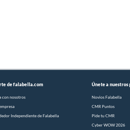
rte de falabella.com
Únete a nuestros
a con nosotros
Novios Falabella
 empresa
CMR Puntos
dedor Independiente de Falabella
Pide tu CMR
Cyber WOW 2026