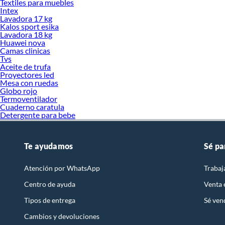
Textiles para muebles
Intex
Lavadora 17 kg
Kalos sport esika
Lavadora 18 kg
Huawei nova
Camas clinicas
Tvs
Aceite de trufa
Proyectores led
Mesa con ruedas
Globo rojo
Termoventilador
Cuaderno caratula
Detergente para bebe
Te ayudamos
Sé pa
Atención por WhatsApp
Trabaj
Centro de ayuda
Venta
Tipos de entrega
Sé ven
Cambios y devoluciones