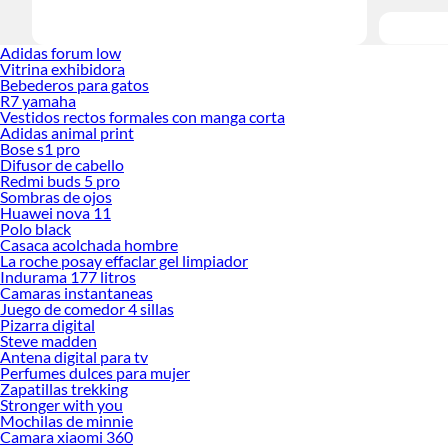
Adidas forum low
Vitrina exhibidora
Bebederos para gatos
R7 yamaha
Vestidos rectos formales con manga corta
Adidas animal print
Bose s1 pro
Difusor de cabello
Redmi buds 5 pro
Sombras de ojos
Huawei nova 11
Polo black
Casaca acolchada hombre
La roche posay effaclar gel limpiador
Indurama 177 litros
Camaras instantaneas
Juego de comedor 4 sillas
Pizarra digital
Steve madden
Antena digital para tv
Perfumes dulces para mujer
Zapatillas trekking
Stronger with you
Mochilas de minnie
Camara xiaomi 360