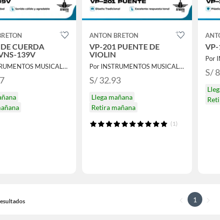
BRETON
ANTON BRETON
ANT
 DE CUERDA
VP-201 PUENTE DE
VP-
VNS-139V
VIOLIN
Por INSTRUMENTOS MUSICALES AYMARA
Por INSTRUMENTOS MUSICALES AYMARA
S/ 
47
S/ 32.93
Lle
añana
Llega mañana
Ret
mañana
Retira mañana
(1)
1
 Resultados