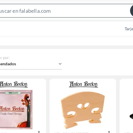
Search
Bar
Tarj
r por
:
endados