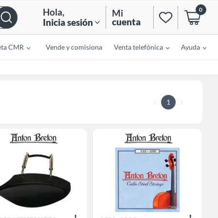
0
Hola
,
Mi
cuenta
Inicia sesión
eta CMR
Vende y comisiona
Venta telefónica
Ayuda
1