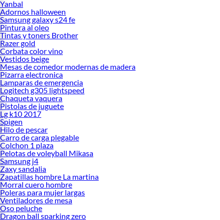
Yanbal
Adornos halloween
Samsung galaxy s24 fe
Pintura al oleo
Tintas y toners Brother
Razer gold
Corbata color vino
Vestidos beige
Mesas de comedor modernas de madera
Pizarra electronica
Lamparas de emergencia
Logitech g305 lightspeed
Chaqueta vaquera
Pistolas de juguete
Lg k10 2017
Spigen
Hilo de pescar
Carro de carga plegable
Colchon 1 plaza
Pelotas de voleyball Mikasa
Samsung j4
Zaxy sandalia
Zapatillas hombre La martina
Morral cuero hombre
Poleras para mujer largas
Ventiladores de mesa
Oso peluche
Dragon ball sparking zero