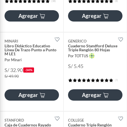
(38)
(8)
Agregar
Agregar
MINARI
GENERICO
Libro Didáctico Educativo
Cuaderno Standford Deluxe
Línea De Trazo Punto a Punto
Triple Renglón 80 Hojas
M LE1
Por TOTTUS
Por Minari
S/ 5.45
S/ 32.90
-34%
S/ 49.90
(7)
Agregar
Agregar
STANFORD
COLLEGE
Caja de Cuadernos Rayado
Cuaderno Triple Renglón