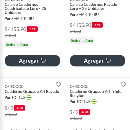
Caja de Cuadernos
Caja de Cuadernos Rayado
Cuadriculado Loro– 25
Loro – 25 Unidades
Unidades
Por SMARTPERU
Por SMARTPERU
S/ 155.90
-55%
S/ 155.90
-55%
S/ 350
S/ 350
Retira mañana
Retira mañana
Agregar
Agregar
OFISCOOL
OFISCOOL
Cuaderno Grapado A4 Rayado
Cuaderno Grapado A4 Triple
Renglón
Por TOTTUS
Por TOTTUS
S/ 2
-43%
S/ 2
-43%
S/ 3.50
S/ 3.50