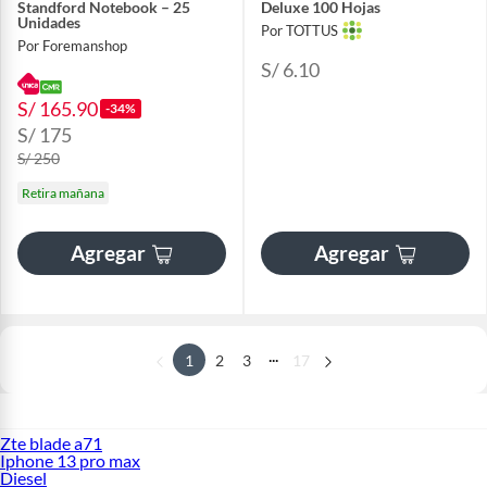
Standford Notebook – 25
Deluxe 100 Hojas
Unidades
Por TOTTUS
Por Foremanshop
S/ 6.10
S/ 165.90
-34%
S/ 175
S/ 250
Retira mañana
Agregar
Agregar
...
1
2
3
17
Zte blade a71
Iphone 13 pro max
Diesel