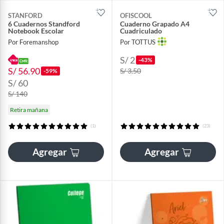
STANFORD
OFISCOOL
6 Cuadernos Standford
Cuaderno Grapado A4
Notebook Escolar
Cuadriculado
Por Foremanshop
Por TOTTUS
S/ 2
-43%
S/ 56.90
S/ 3.50
-59%
S/ 60
S/ 140
Retira mañana
(1)
(23)
Agregar
Agregar