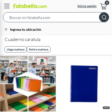
Inicia sesión
Search
Bar
location-
Ingresa tu ubicación
icon
Cuaderno caratula
Llega mañana
Retira mañana