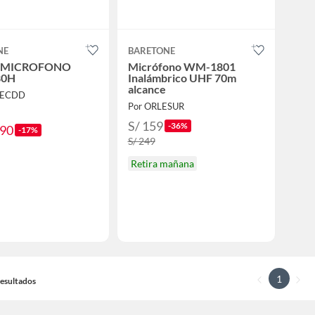
NE
BARETONE
E MICROFONO
Micrófono WM-1801
80H
Inalámbrico UHF 70m
alcance
TECDD
Por ORLESUR
S/ 159
-36%
.90
-17%
S/ 249
Retira mañana
1
 Resultados