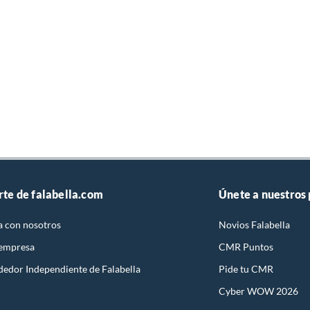
rte de falabella.com
Únete a nuestros
a con nosotros
Novios Falabella
 empresa
CMR Puntos
dedor Independiente de Falabella
Pide tu CMR
Cyber WOW 2026