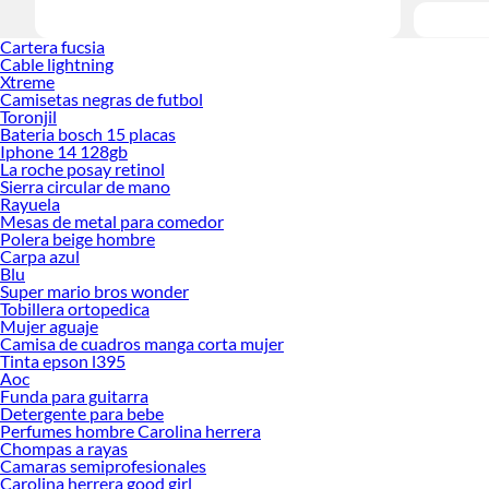
Cartera fucsia
Cable lightning
Xtreme
Camisetas negras de futbol
Toronjil
Bateria bosch 15 placas
Iphone 14 128gb
La roche posay retinol
Sierra circular de mano
Rayuela
Mesas de metal para comedor
Polera beige hombre
Carpa azul
Blu
Super mario bros wonder
Tobillera ortopedica
Mujer aguaje
Camisa de cuadros manga corta mujer
Tinta epson l395
Aoc
Funda para guitarra
Detergente para bebe
Perfumes hombre Carolina herrera
Chompas a rayas
Camaras semiprofesionales
Carolina herrera good girl