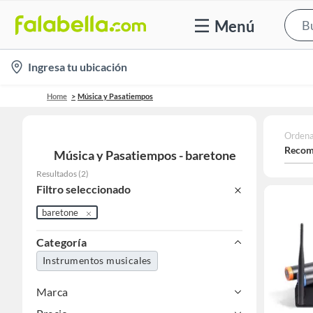
Menú
location-
Ingresa tu ubicación
icon
Home
Música y Pasatiempos
Ordena
Recom
Música y Pasatiempos - baretone
Resultados
(
2
)
Filtro seleccionado
baretone
Categoría
Instrumentos musicales
Marca