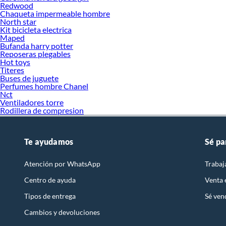
Redwood
Chaqueta impermeable hombre
North star
Kit bicicleta electrica
Maped
Bufanda harry potter
Reposeras plegables
Hot toys
Titeres
Buses de juguete
Perfumes hombre Chanel
Nct
Ventiladores torre
Rodillera de compresion
Te ayudamos
Sé pa
Atención por WhatsApp
Trabaj
Centro de ayuda
Venta
Tipos de entrega
Sé ven
Cambios y devoluciones