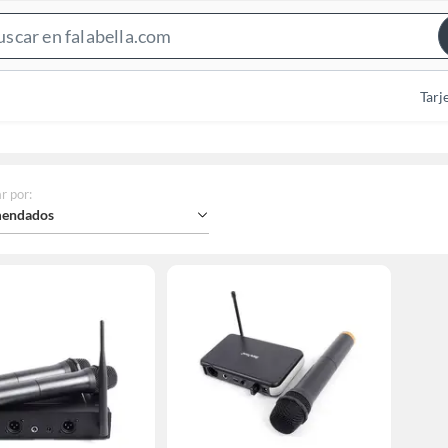
Search
Bar
Tarj
r por
:
endados