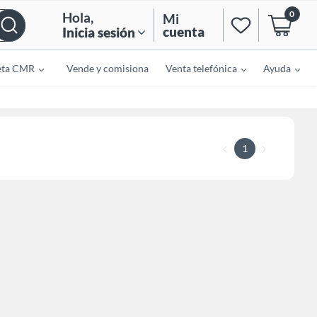
0
Hola
,
Mi
cuenta
Inicia sesión
eta CMR
Vende y comisiona
Venta telefónica
Ayuda
1