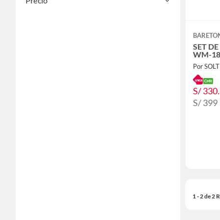
Precio
BARETO
SET D
WM-1
Por SOL
S/ 330
S/ 399
1 - 2 de 2